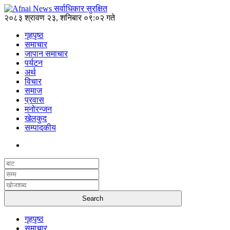
२०८३ श्रावण २३, शनिबार ०९:०२ गते
गृहपृष्ठ
समाचार
जापान समाचार
पर्यटन
अर्थ
विचार
समाज
प्रवास
मनोरन्जन
खेलकुद
सम्पादकीय
गृहपृष्ठ
समाचार