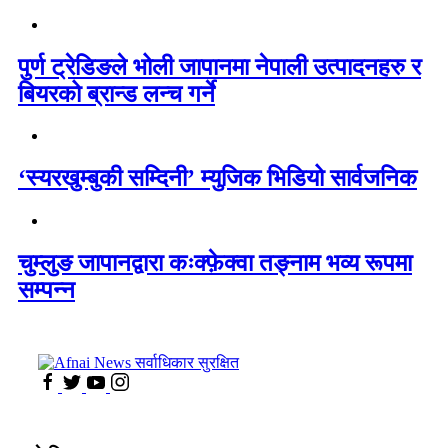
पुर्ण ट्रेडिङले भोली जापानमा नेपाली उत्पादनहरु र
बियरको ब्रान्ड लन्च गर्ने
‘स्यरखुम्बुकी सम्दिनी’ म्युजिक भिडियो सार्वजनिक
चुम्लुङ जापानद्वारा कःक्फ़ेक्वा तङ्नाम भव्य रूपमा
सम्पन्न