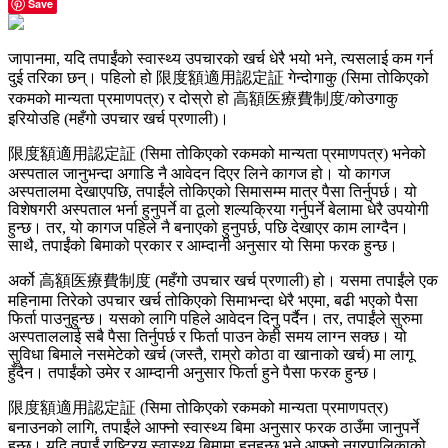
Save
जापानमा, यदि तपाईंको स्वास्थ्य उपचारको खर्च धेरै भयो भने, त्यसलाई कम गर्न
दुई तरिका छन्। पहिलो हो 限度額適用認定証 गेन्दोगाकु (सिमा तोकिएको
रकमको मान्यता प्रमाणपत्र) र दोस्रो हो 高額医療費制度/कोउगाकु
इरियोउहि (महँगो उपचार खर्च प्रणाली)।
限度額適用認定証 (सिमा तोकिएको रकमको मान्यता प्रमाणपत्र) भनेको
अस्पताल जानुभन्दा अगाडि नै आवेदन दिएर लिने कागज हो। यो कागज
अस्पतालमा देखाएपछि, तपाईंले तोकिएको सिमासम्म मात्र पैसा तिर्नुपर्छ। यो
विशेषगरी अस्पताल भर्ना हुनुपर्ने वा ठूलो शल्यक्रिया गर्नुपर्ने बेलामा धेरै उपयोगी
हुन्छ। तर, यो कागज पहिले नै बनाएको हुनुपर्छ, पछि देखाएर काम लाग्दैन।
साथै, तपाईंको बिमाको प्रकार र आम्दानी अनुसार यो सिमा फरक हुन्छ।
अर्को 高額医療費制度 (महँगो उपचार खर्च प्रणाली) हो। यसमा तपाईंले एक
महिनामा तिरेको उपचार खर्च तोकिएको सिमाभन्दा धेरै भएमा, बढी भएको पैसा
फिर्ता पाउनुहुन्छ। यसको लागि पहिले आवेदन दिनु पर्दैन। तर, तपाईंले सुरुमा
अस्पताललाई सबै पैसा तिर्नुपर्छ र फिर्ता पाउन केही समय लाग्न सक्छ। यो
सुविधा बिमाले नसमेटेको खर्च (जस्तै, राम्रो कोठा वा खानाको खर्च) मा लागू
हुँदैन। तपाईंको उमेर र आम्दानी अनुसार फिर्ता हुने पैसा फरक हुन्छ।
限度額適用認定証 (सिमा तोकिएको रकमको मान्यता प्रमाणपत्र)
बनाउनको लागि, तपाईंले आफ्नो स्वास्थ्य बिमा अनुसार फरक ठाउँमा जानुपर्ने
हुन्छ। यदि तपाईं राष्ट्रिय स्वास्थ्य बिमामा हुनुहुन्छ भने आफ्नो नगरपालिकाको