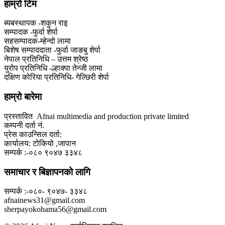
हाम्राे टिम
ब्यबस्थापक -शकुन राइ
सम्पादक -फुर्वा शेर्पा
सहसम्पादक-म्हेन्दो लामा
‍बिशेष सम्पाददाता -फुर्वा जा‌ङबु शेर्पा
नेपाल प्रतिनिधि – उत्तम श्रेष्ठ
युरोप प्रतिनिधि -ल्हाक्पा तेन्जी लामा
दक्षिण कोरिया प्रतिनिधि- गेल्छिरी शेर्पा
हाम्रो बारेमा
प्रस्तावित Afnai multimedia and production private limited
कम्पनी दर्ता नं.
प्रेस काउन्सिल दर्ता:
कार्यालय: टोकियो ,जापान
सम्पर्क :-०८० ९०४७ ३३४८
समाचार र बिज्ञापनको लागि
सम्पर्क :-०८०- ९०४७- ३३४८
afnainews31@gmail.com
sherpayokohama56@gmail.com