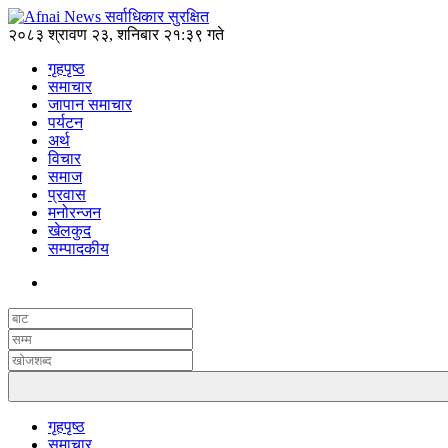
२०८३ श्रावण २३, शनिबार २१:३९ गते
गृहपृष्ठ
समाचार
जापान समाचार
पर्यटन
अर्थ
विचार
समाज
प्रवास
मनोरन्जन
खेलकुद
सम्पादकीय
गृहपृष्ठ
समाचार