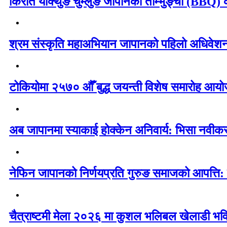
किरात याक्थुङ चुम्लुङ जापानको ताम्भुङ्चा (BBQ) का
श्रम संस्कृति महाअभियान जापानको पहिलो अधिवेशन 
टोकियोमा २५७० औँ बुद्ध जयन्ती विशेष समारोह आयोज
अब जापानमा स्याकाई होक्केन अनिवार्य: भिसा नवी
नेफिन जापानको निर्णयप्रति गुरुङ समाजको आपत्ति:
चैत्राष्टमी मेला २०२६ मा कुशल भलिबल खेलाडी भवि