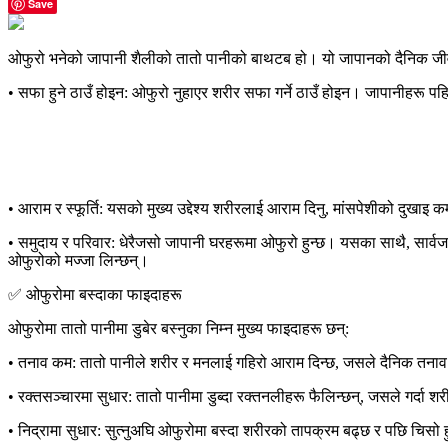
Save
ओफुरो भनेको
जापानी शैलीको तातो पानीको बाथटब
हो। यो जापानको दैनिक जीवन
•
सफा हुने ठाउँ होइन:
ओफुरो नुहाएर शरीर सफा गर्ने ठाउँ होइन। जापानीहरू पहिल
•
आराम र स्फूर्ति:
यसको मुख्य उद्देश्य शरीरलाई आराम दिनु, मांसपेशीको दुखाइ क
•
समुदाय र परिवार:
धेरैजसो जापानी घरहरूमा ओफुरो हुन्छ। यसका साथै, सार्व
ओफुरोको मज्जा लिन्छन्।
✅ ओफुरोमा बस्दाका फाइदाहरू
ओफुरोमा तातो पानीमा डुबेर बस्नुका निम्न मुख्य फाइदाहरू छन्:
•
तनाव कम:
तातो पानीले शरीर र मनलाई गहिरो आराम दिन्छ, जसले दैनिक तनाव र 
•
रक्तसञ्चारमा सुधार:
तातो पानीमा डुब्दा रक्तनलीहरू फैलिन्छन्, जसले गर्दा श
•
निद्रामा सुधार:
सुत्नुअघि ओफुरोमा बस्दा शरीरको तापक्रम बढ्छ र पछि चिसो 