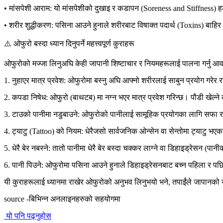
•
मांसपेशी आराम:
यो मांसपेशीको दुखाइ र कडापन (Soreness and Stiffness) 
•
शरीर शुद्धीकरण:
पसिना आउने हुनाले शरीरबाट विषाक्त पदार्थ (Toxins) बाहि
⚠️ ओफुरो बस्दा ध्यान दिनुपर्ने महत्त्वपूर्ण कुराहरू
ओफुरोको मज्जा लिनुअघि केही जापानी शिष्टाचार र नियमहरूलाई पालना गर्नु आ
1.
नुहाएर मात्र प्रवेश:
ओफुरोमा बस्नु
अघि
आफ्नो शरीरलाई साबुन प्रयोग गरेर रा
2.
कपडा निषेध:
ओफुरो (बाथटब) मा
नग्न
भएर मात्र प्रवेश गरिन्छ। पौडी खेल्न
3.
टाउको पानीमा नडुबाउने:
ओफुरोको पानीलाई सामूहिक प्रयोगका लागि सफा रा
4.
ट्याटु (Tattoo) को नियम:
धेरैजसो सार्वजनिक ओन्सेन वा सेन्तोमा ट्याटु भएका
5.
धेरै बेर नबस्ने:
तातो पानीमा धेरै बेर बस्दा चक्कर लाग्ने वा डिहाइड्रेसन (पा
6.
पानी पिउने:
ओफुरोमा पसिना आउने हुनाले डिहाइड्रेसनबाट बच्न
पहिला र पछि
यी कुराहरूलाई ध्यानमा राखेर ओफुरोको अनुभव लिनुभयो भने, तपाईंले जापानको 
source -बिभिन्न अनलाइनहरुको सहयोगमा
यो पनि पढ्नुहोस