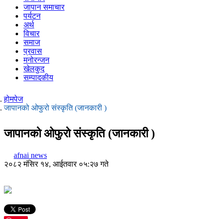
जापान समाचार
पर्यटन
अर्थ
विचार
समाज
प्रवास
मनोरन्जन
खेलकुद
सम्पादकीय
होमपेज
जापानको ओफुरो संस्कृति (जानकारी )
जापानको ओफुरो संस्कृति (जानकारी )
afnai news
२०८२ मंसिर १४, आईतवार ०५:२७ गते