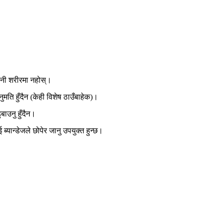
ानी शरीरमा नहोस्।
मति हुँदैन (केही विशेष ठाउँबाहेक)।
ाउनु हुँदैन।
ाई
ब्यान्डेजले छोपेर
जानु उपयुक्त हुन्छ।