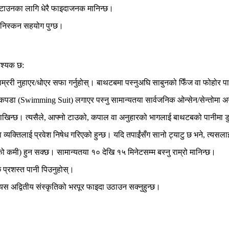
हटाउनका लागि धेरै फाइदाजनक मानिन्छ।
र निस्कन सहयोग पुग्छ।
वश्यक छ:
म्ररी नुहाएर/धोएर
सफा
गर्नुहोस्। बाथटबमा पस्नुअघि साबुनको फिँज वा फोहोर प
े कपडा (Swimming Suit) लगाएर पस्नु सामान्यतया सार्वजनिक ओन्सेन/सेन्तोमा अनु
खिन्छ। त्यसैले, आफ्नो
टाउको, कपाल वा अनुहारको भाग
लाई बाथटबको पानीमा डुब
 व्यक्तिलाई प्रवेश निषेध गरिएको हुन्छ। यदि तपाईंसँग सानो ट्याटु छ भने, त्यसल
नीको कमी) हुन सक्छ। सामान्यतया
१० देखि १५ मिनेटसम्म
बस्नु राम्रो मानिन्छ।
 प्रशस्त पानी पिउनुहोस्
।
यस अद्वितीय संस्कृतिको भरपूर फाइदा उठाउन सक्नुहुन्छ।