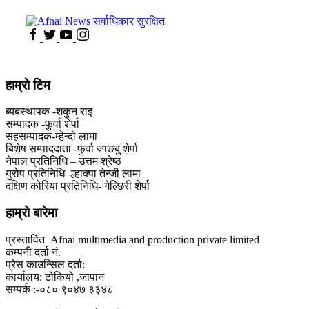
हाम्राे टिम
ब्यबस्थापक -शकुन राइ
सम्पादक -फुर्वा शेर्पा
सहसम्पादक-म्हेन्दो लामा
‍बिशेष सम्पाददाता -फुर्वा जा‌ङबु शेर्पा
नेपाल प्रतिनिधि – उत्तम श्रेष्ठ
युरोप प्रतिनिधि -ल्हाक्पा तेन्जी लामा
दक्षिण कोरिया प्रतिनिधि- गेल्छिरी शेर्पा
हाम्रो बारेमा
प्रस्तावित Afnai multimedia and production private limited
कम्पनी दर्ता नं.
प्रेस काउन्सिल दर्ता:
कार्यालय: टोकियो ,जापान
सम्पर्क :-०८० ९०४७ ३३४८