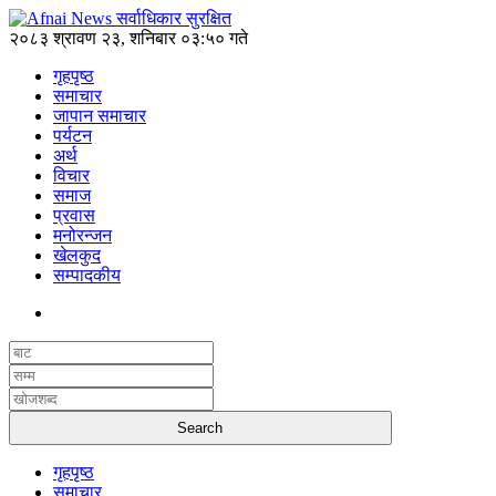
२०८३ श्रावण २३, शनिबार ०३:५० गते
गृहपृष्ठ
समाचार
जापान समाचार
पर्यटन
अर्थ
विचार
समाज
प्रवास
मनोरन्जन
खेलकुद
सम्पादकीय
गृहपृष्ठ
समाचार