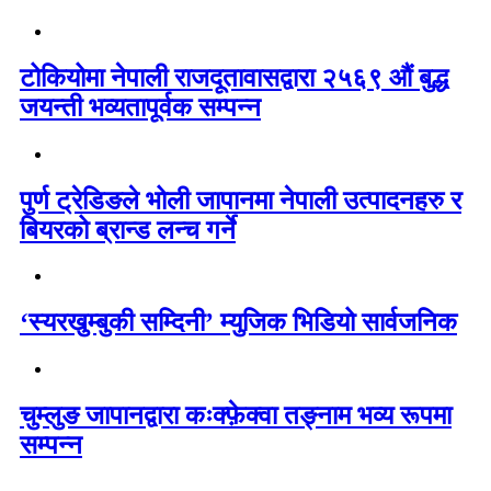
टोकियोमा नेपाली राजदूतावासद्वारा २५६९ औं बुद्ध
जयन्ती भव्यतापूर्वक सम्पन्न
पुर्ण ट्रेडिङले भोली जापानमा नेपाली उत्पादनहरु र
बियरको ब्रान्ड लन्च गर्ने
‘स्यरखुम्बुकी सम्दिनी’ म्युजिक भिडियो सार्वजनिक
चुम्लुङ जापानद्वारा कःक्फ़ेक्वा तङ्नाम भव्य रूपमा
सम्पन्न