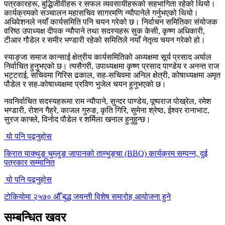
पत्रकारहरू, बुद्धिजीवीहरू र सफल व्यवसायीहरूको सहभागिता रहेको थियो।
कार्यक्रमको सञ्चालन महासचिव सागरमणि न्यौपानेले गर्नुभएको थियो।
अधिवेशनले नयाँ कार्यसमिति पनि चयन गरेको छ। निर्वाचन समितिका संयोजक
वरिष्ठ उपाध्यक्ष दीपक न्यौपाने तथा सदस्यहरू सुक केसी, कृष्ण अधिकारी,
टीआर गौडेल र समीर भण्डारी रहेको समितिले नयाँ नेतृत्व चयन गरेको हो।
स्याङ्जा समाज कान्साई क्षेत्रीय कार्यसमितिको अध्यक्षमा सूर्य प्रसाद अर्याल
निर्वाचित हुनुभएको छ। त्यसैगरी, उपाध्यक्षमा कृष्ण प्रसाद पाण्डेय र अनन्त राज
भट्टराई, सचिवमा गिरिस ढकाल, सह-सचिवमा अनिल क्षेत्री, कोषाध्यक्षमा अमृत
पौडेल र सह-कोषाध्यक्षमा प्रविण भुजेल चयन हुनुभएको छ।
नवनिर्वाचित सदस्यहरूमा राम न्यौपाने, सुन्दर पाण्डेय, पूष्पराज पोख्रेल, रमेश
भण्डारी, रोशन गैह्रे, काजल गुरुङ, कृति गिरि, सुमेना श्रेष्ठ, ईश्वर रानाभाट,
सुरज काफ्ले, विनोद पौडेल र शर्मिला खनाल हुनुहुन्छ।
यो पनि पढ्नुहोस
किरात याक्थुङ चुम्लुङ जापानको ताम्भुङ्चा (BBQ) कार्यक्रम सम्पन्न, दुई
पत्रकार सम्मानित
यो पनि पढ्नुहोस
टोकियोमा २५७० औँ बुद्ध जयन्ती विशेष समारोह आयोजना हुने
सम्बन्धित खवर