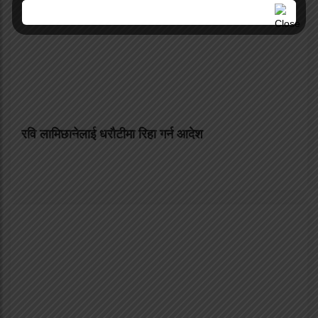
रवि लामिछानेलाई धरौटीमा रिहा गर्न आदेश