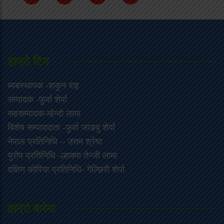
हाम्राे टिम
ब्यबस्थापक -शकुन राइ
सम्पादक -फुर्वा शेर्पा
सहसम्पादक-म्हेन्दो लामा
‍बिशेष सम्पाददाता -फुर्वा जा‌ङबु शेर्पा
नेपाल प्रतिनिधि – उत्तम श्रेष्ठ
युरोप प्रतिनिधि -ल्हाक्पा तेन्जी लामा
दक्षिण कोरिया प्रतिनिधि- गेल्छिरी शेर्पा
हाम्रो बारेमा