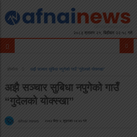
२०८३ श्रावण २१, बिहीबार २२:५८ गते
होमपेज
अझै सञ्चार सुबिधा नपुगेको गाउँ “गुदेलको योक्स्खा”
अझै सञ्चार सुबिधा नपुगेको गाउँ
“गुदेलको योक्स्खा”
afnai news
२०७३ चैत्र ४, शुक्रबार ०४:४४ गते