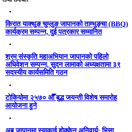
किरात याक्थुङ चुम्लुङ जापानको ताम्भुङ्चा (BBQ)
कार्यक्रम सम्पन्न, दुई पत्रकार सम्मानित
श्रम संस्कृति महाअभियान जापानको पहिलो
अधिवेशन सम्पन्न, सुदन लामाको अध्यक्षतामा ३९
सदस्यीय कार्यसमिति गठन
टोकियोमा २५७० औँ बुद्ध जयन्ती विशेष समारोह
आयोजना हुने
अब जापानमा स्याकाई होक्केन अनिवार्य: भिसा