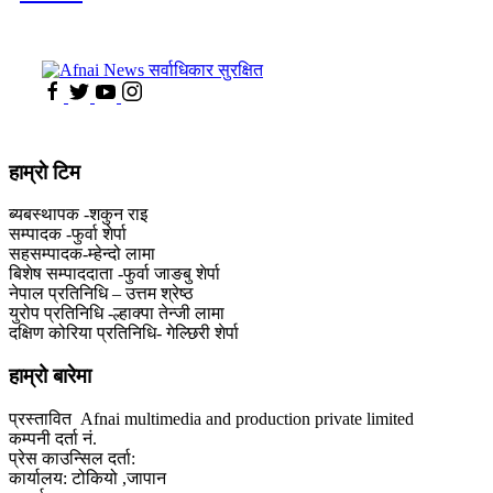
हाम्राे टिम
ब्यबस्थापक -शकुन राइ
सम्पादक -फुर्वा शेर्पा
सहसम्पादक-म्हेन्दो लामा
‍बिशेष सम्पाददाता -फुर्वा जा‌ङबु शेर्पा
नेपाल प्रतिनिधि – उत्तम श्रेष्ठ
युरोप प्रतिनिधि -ल्हाक्पा तेन्जी लामा
दक्षिण कोरिया प्रतिनिधि- गेल्छिरी शेर्पा
हाम्रो बारेमा
प्रस्तावित Afnai multimedia and production private limited
कम्पनी दर्ता नं.
प्रेस काउन्सिल दर्ता:
कार्यालय: टोकियो ,जापान