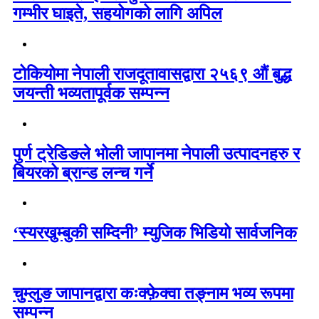
गम्भीर घाइते, सहयोगको लागि अपिल
टोकियोमा नेपाली राजदूतावासद्वारा २५६९ औं बुद्ध
जयन्ती भव्यतापूर्वक सम्पन्न
पुर्ण ट्रेडिङले भोली जापानमा नेपाली उत्पादनहरु र
बियरको ब्रान्ड लन्च गर्ने
‘स्यरखुम्बुकी सम्दिनी’ म्युजिक भिडियो सार्वजनिक
चुम्लुङ जापानद्वारा कःक्फ़ेक्वा तङ्नाम भव्य रूपमा
सम्पन्न