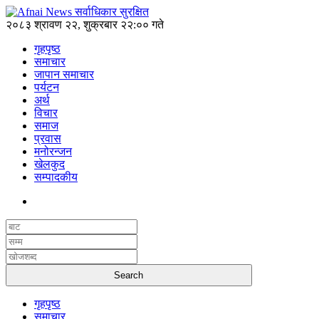
२०८३ श्रावण २२, शुक्रबार २२:०० गते
गृहपृष्ठ
समाचार
जापान समाचार
पर्यटन
अर्थ
विचार
समाज
प्रवास
मनोरन्जन
खेलकुद
सम्पादकीय
गृहपृष्ठ
समाचार