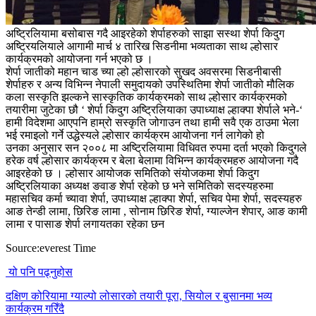
अष्ट्रिलियामा बसोबास गदै आइरहेको शेर्पाहरुको साझा सस्था शेर्पा किदुग
अष्ट्रियलियाले आगामी मार्च ४ तारिख सिडनीमा भव्यताका साथ ल्होसार
कार्यक्रमको आयोजना गर्न भएको छ ।
शेर्पा जातीको महान चाड च्या ल्हो ल्होसारको सुखद अवसरमा सिडनीबासी
शेर्पाहरु र अन्य विभिन्न नेपाली समुदायको उपस्थितिमा शेर्पा जातीको मौलिक
कला सस्कृति झल्कने सास्कृतिक कार्यक्रमको साथ ल्होसार कार्यक्रमको
तयारीमा जुटेका छौ ‘ शेर्पा किदुग अष्ट्रिलियाका उपाध्याक्ष ल्हाक्पा शेर्पाले भने-‘
हामी विदेशमा आएपनि हाम्रो सस्कृति जोगाउन तथा हामी सवै एक ठाउमा भेला
भई रमाइलो गर्ने उद्धेस्यले ल्होसार कार्यक्रम आयोजना गर्न लागेको हो
उनका अनुसार सन २००८ मा अष्ट्रिलियामा विधिवत रुपमा दर्ता भएको किदुगले
हरेक वर्ष ल्होसार कार्यक्रम र बेला बेलामा विभिन्न कार्यक्रमहरु आयोजना गदै
आइरहेको छ । ल्होसार आयोजक समितिको संयोजकमा शेर्पा किदुग
अष्ट्रिलियाका अध्यक्ष ङवाङ शेर्पा रहेको छ भने समितिको सदस्यहरुमा
महासचिव कर्मा च्यावा शेर्पा, उपाध्याक्ष ल्हाक्पा शेर्पा, सचिव पेमा शेर्पा, सदस्यहरु
आङ तेन्डी लामा, छिरिङ लामा , सोनाम छिरिङ शेर्पा, ग्याल्जेन शेपार्, आङ कामी
लामा र पासाङ शेर्पा लगायतका रहेका छन
Source:everest Time
यो पनि पढ्नुहोस
दक्षिण कोरियामा ग्याल्पो लोसारको तयारी पूरा, सियोल र बुसानमा भव्य
कार्यक्रम गरिँदै