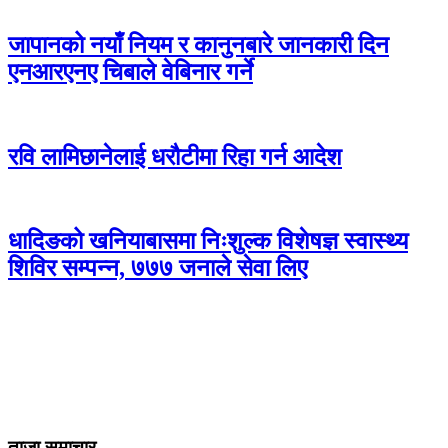
जापानको नयाँ नियम र कानुनबारे जानकारी दिन
एनआरएनए चिबाले वेबिनार गर्ने
रवि लामिछानेलाई धरौटीमा रिहा गर्न आदेश
धादिङको खनियाबासमा निःशुल्क विशेषज्ञ स्वास्थ्य
शिविर सम्पन्न, ७७७ जनाले सेवा लिए
ताजा समाचार