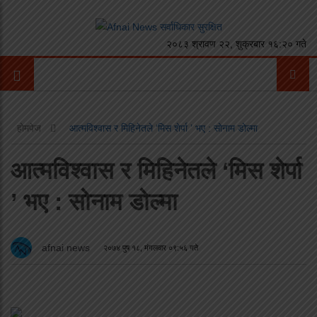
२०८३ श्रावण २२, शुक्रबार १६:२० गते
होमपेज
आत्मविश्वास र मिहिनेतले ‘मिस शेर्पा ’ भए : सोनाम डोल्मा
आत्मविश्वास र मिहिनेतले ‘मिस शेर्पा
’ भए : सोनाम डोल्मा
afnai news
२०७४ पुष १८, मंगलवार ०९:५६ गते