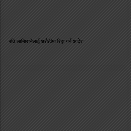
रवि लामिछानेलाई धरौटीमा रिहा गर्न आदेश