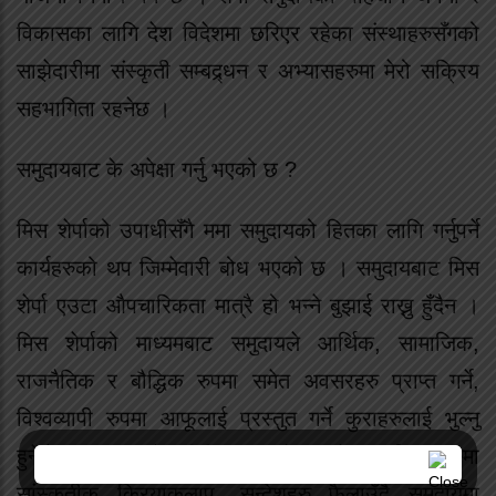
विकासका लागि देश विदेशमा छरिएर रहेका संस्थाहरुसँगको
साझेदारीमा संस्कृती सम्बद्र्धन र अभ्यासहरुमा मेरो सक्रिय
सहभागिता रहनेछ ।
समुदायबाट के अपेक्षा गर्नु भएको छ ?
मिस शेर्पाको उपाधीसँगै ममा समुदायको हितका लागि गर्नुपर्ने
कार्यहरुको थप जिम्मेवारी बोध भएको छ । समुदायबाट मिस
शेर्पा एउटा औपचारिकता मात्रै हो भन्ने बुझाई राख्नु हुँदैन ।
मिस शेर्पाको माध्यमबाट समुदायले आर्थिक, सामाजिक,
राजनैतिक र बौद्धिक रुपमा समेत अवसरहरु प्राप्त गर्ने,
विश्वव्यापी रुपमा आफूलाई प्रस्तुत गर्ने कुराहरुलाई भुल्नु
हुनेछैन । त्यस्तै, विभिन्न ठाउँमा हुने कार्यक्रमहरुमा
सांस्कृतीक क्रियाकलाप, सन्देशहरु फैलाउँदै समुदायमा