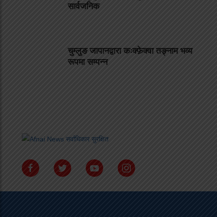
सार्वजनिक
चुम्लुङ जापानद्वारा कःक्फ़ेक्वा तङ्नाम भव्य
रूपमा सम्पन्न