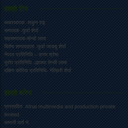
हाम्राे टिम
ब्यबस्थापक -शकुन राइ
सम्पादक -फुर्वा शेर्पा
सहसम्पादक-म्हेन्दो लामा
‍बिशेष सम्पाददाता -फुर्वा जा‌ङबु शेर्पा
नेपाल प्रतिनिधि – उत्तम श्रेष्ठ
युरोप प्रतिनिधि -ल्हाक्पा तेन्जी लामा
दक्षिण कोरिया प्रतिनिधि- गेल्छिरी शेर्पा
हाम्रो बारेमा
प्रस्तावित Afnai multimedia and production private
limited
कम्पनी दर्ता नं.