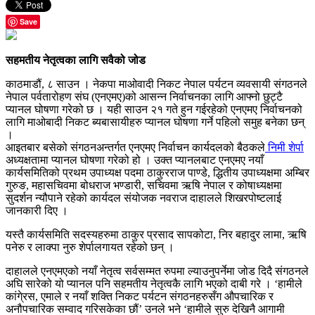
Save
सहमतीय नेतृत्वका लागि सवैको जोड
काठमाडौं, ८ साउन । नेकपा माओवादी निकट नेपाल पर्यटन व्यवसायी संगठनले
नेपाल पर्वतारोहण संघ (एनएमए)को आसन्न निर्वाचनका लागि आफ्नो छुट्टै
प्यानल घोषणा गरेको छ । यही साउन २१ गते हुन गईरहेको एनएमए निर्वाचनको
लागि माओबादी निकट ब्यबासायीहरु प्यानल घोषणा गर्ने पहिलो समुह बनेका छन्
।
आइतबार बसेको संगठनअन्तर्गत एनएमए निर्वाचन कार्यदलको बैठकले
निमी शेर्पा
अध्यक्षतामा प्यानल घोषणा गरेको हो । उक्त प्यानलबाट एनएमए नयाँ
कार्यसमितिको प्रथम उपाध्यक्ष पदमा ठाकुरराज पाण्डे, द्धितीय उपाध्यक्षमा अम्बिर
गुरुङ, महासचिवमा बोधराज भण्डारी, सचिवमा ऋषि नेपाल र कोषाध्यक्षमा
सुदर्शन न्यौपाने रहेको कार्यदल संयोजक नवराज दाहालले शिखरपोष्टलाई
जानकारी दिए ।
यस्तै कार्यसमिति सदस्यहरुमा ठाकुर प्रसाद सापकोटा, निर बहादुर लामा, ऋषि
पनेरु र लाक्पा नुरु शेर्पालगायत रहेको छन् ।
दाहालले एनएमएको नयाँ नेतृत्व सर्वसम्मत रुपमा ल्याउनुपर्नेमा जोड दिदै संगठनले
अघि सारेको यो प्यानल पनि सहमतीय नेतृत्वकै लागि भएको दाबी गरे । ‘हामीले
कांगे्रस, एमाले र नयाँ शक्ति निकट पर्यटन संगठनहरुसँग औपचारिक र
अनौपचारिक सम्वाद गरिसकेका छौं’ उनले भने ‘हामीले सुरु देखिनै आगामी