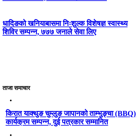
धादिङको खनियाबासमा निःशुल्क विशेषज्ञ स्वास्थ्य
शिविर सम्पन्न, ७७७ जनाले सेवा लिए
ताजा समाचार
किरात याक्थुङ चुम्लुङ जापानको ताम्भुङ्चा (BBQ)
कार्यक्रम सम्पन्न, दुई पत्रकार सम्मानित