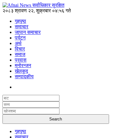
२०८३ श्रावण २२, शुक्रबार ०४:५६ गते
गृहपृष्ठ
समाचार
जापान समाचार
पर्यटन
अर्थ
विचार
समाज
प्रवास
मनोरन्जन
खेलकुद
सम्पादकीय
गृहपृष्ठ
समाचार