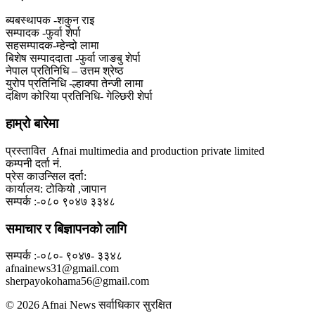
ब्यबस्थापक -शकुन राइ
सम्पादक -फुर्वा शेर्पा
सहसम्पादक-म्हेन्दो लामा
‍बिशेष सम्पाददाता -फुर्वा जा‌ङबु शेर्पा
नेपाल प्रतिनिधि – उत्तम श्रेष्ठ
युरोप प्रतिनिधि -ल्हाक्पा तेन्जी लामा
दक्षिण कोरिया प्रतिनिधि- गेल्छिरी शेर्पा
हाम्रो बारेमा
प्रस्तावित Afnai multimedia and production private limited
कम्पनी दर्ता नं.
प्रेस काउन्सिल दर्ता:
कार्यालय: टोकियो ,जापान
सम्पर्क :-०८० ९०४७ ३३४८
समाचार र बिज्ञापनको लागि
सम्पर्क :-०८०- ९०४७- ३३४८
afnainews31@gmail.com
sherpayokohama56@gmail.com
© 2026 Afnai News सर्वाधिकार सुरक्षित