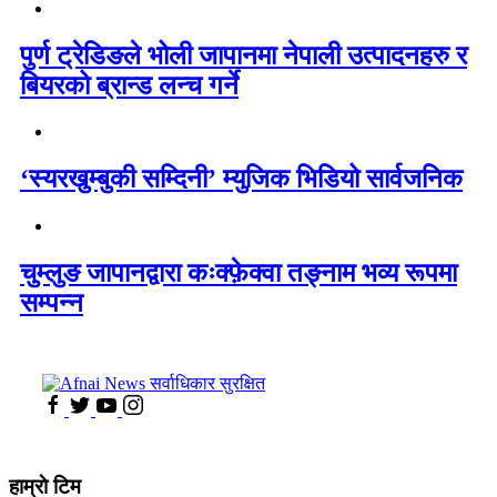
पुर्ण ट्रेडिङले भोली जापानमा नेपाली उत्पादनहरु र
बियरको ब्रान्ड लन्च गर्ने
‘स्यरखुम्बुकी सम्दिनी’ म्युजिक भिडियो सार्वजनिक
चुम्लुङ जापानद्वारा कःक्फ़ेक्वा तङ्नाम भव्य रूपमा
सम्पन्न
हाम्राे टिम