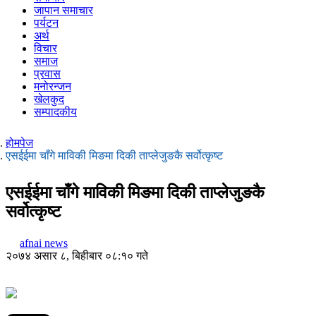
जापान समाचार
पर्यटन
अर्थ
विचार
समाज
प्रवास
मनोरन्जन
खेलकुद
सम्पादकीय
होमपेज
एसईईमा चाँगे माविकी मिङमा दिकी ताप्लेजुङकै सर्वोत्कृष्ट
एसईईमा चाँगे माविकी मिङमा दिकी ताप्लेजुङकै
सर्वोत्कृष्ट
afnai news
२०७४ असार ८, बिहीबार ०८:१० गते