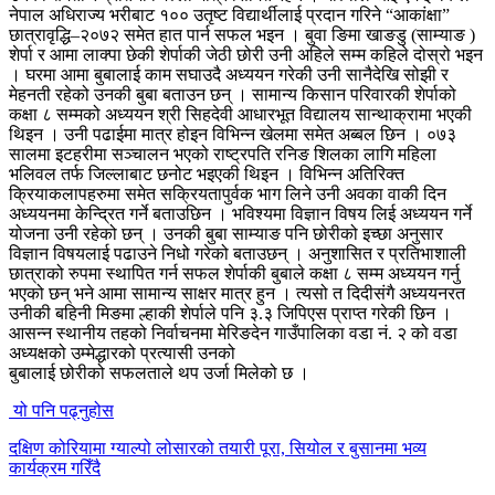
नेपाल अधिराज्य भरीबाट १०० उतृष्ट विद्यार्थीलाई प्रदान गरिने “आकांक्षा”
छात्रावृद्धि–२०७२ समेत हात पार्न सफल भइन । बुवा ङिमा खाङडु (साम्याङ )
शेर्पा र आमा लाक्पा छेकी शेर्पाकी जेठी छोरी उनी अहिले सम्म कहिले दोस्रो भइन
। घरमा आमा बुबालाई काम सघाउदै अध्ययन गरेकी उनी सानैदेखि सोझी र
मेहनती रहेको उनकी बुबा बताउन छन् । सामान्य किसान परिवारकी शेर्पाको
कक्षा ८ सम्मको अध्ययन श्री सिहदेवी आधारभूत विद्यालय सान्थाक्रामा भएकी
थिइन । उनी पढाईमा मात्र होइन विभिन्न खेलमा समेत अब्बल छिन । ०७३
सालमा इटहरीमा सञ्चालन भएको राष्ट्रपति रनिङ शिलका लागि महिला
भलिवल तर्फ जिल्लाबाट छनोट भइएकी थिइन । विभिन्न अतिरिक्त
क्रियाकलापहरुमा समेत सक्रियतापुर्वक भाग लिने उनी अवका वाकी दिन
अध्ययनमा केन्द्रित गर्ने बताउछिन । भविश्यमा विज्ञान विषय लिई अध्ययन गर्ने
योजना उनी रहेको छन् । उनकी बुबा साम्याङ पनि छोरीको इच्छा अनुसार
विज्ञान विषयलाई पढाउने निधो गरेको बताउछन् । अनुशासित र प्रतिभाशाली
छात्राको रुपमा स्थापित गर्न सफल शेर्पाकी बुबाले कक्षा ८ सम्म अध्ययन गर्नु
भएको छन् भने आमा सामान्य साक्षर मात्र हुन । त्यसो त दिदीसंगै अध्ययनरत
उनीकी बहिनी मिङमा ल्हाकी शेर्पाले पनि ३.३ जिपिएस प्राप्त गरेकी छिन ।
आसन्न स्थानीय तहको निर्वाचनमा मेरिङदेन गाउँपालिका वडा नं. २ को वडा
अध्यक्षको उम्मेद्धारको प्रत्यासी उनको
बुबालाई छोरीको सफलताले थप उर्जा मिलेको छ ।
यो पनि पढ्नुहोस
दक्षिण कोरियामा ग्याल्पो लोसारको तयारी पूरा, सियोल र बुसानमा भव्य
कार्यक्रम गरिँदै