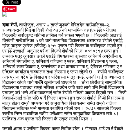
Save
दावा शेर्पा,
ताप्लेजुङ, असार ७ ताप्लेजुङको मेरिङदेन गाउँपालिका–२,
सान्थाक्राकी मिङमा दिकी शेर्पा ०७३ को माध्यमिक तह (एसईई) परीक्षामा
जिल्लाकै सर्वोत्कृष्ट नतिजा हासिल गर्न सफल भएको छ । जिल्लाकै आठराई
त्रिवेणी गाउँपालिका ५ को चागे माध्यमिक विद्यालयमा अध्ययरत शेर्पाले एसईई
ग्रेड प्वाइन्ट एभरेज (जीपीए) ३.७५ प्राप्त गरी जिल्लाकै सर्वोत्कृष्ट भएकी हुन ।
एसईई प्रणाली अनुसार परीक्षा दिएकी शेर्पाको सि.न. ००१०८१४ एक्स हुन ।
लब्धांक पत्र अुनसार उनले एसईई विषयहरुमा क्रमशः अनिवार्य अंग्रेजीमा ए,
अनिवार्य नेपालीमा ए, अनिवार्य गणितमा ए प्लस, अनिवार्य विज्ञानमा ए प्लस,
अनिवार्य सामाजिकमा ए, जनसंख्या तथा वातावारणमा ए, ऐच्छिक गणितमा ए र
ऐच्छिक कार्यालय सञ्चालन तथा लेखामा ए प्लस रहेको छ । शेर्पाले सर्वोत्कृष्ट
अंक प्राप्त गरे पछि विद्यालय र परिवारमा मात्र नभई, उनकी गाउँ सान्थाक्रा र
विद्यालय रहेको चागे गाउँमै खुसीयाली छाएको छ । छोरा छोरीलाई सामुदायिक
विद्यालयमा पढाउदा राम्रो नतिजा आउदैन जति खर्च लागे पनि निजी विद्यालयमै
पढाउनु पर्छ भन्ने अभिभावकलाई समेत शेर्पाले गतिलो जवाफ दिएकी छन । निजी
विद्यालयलाई समेत पछि पार्दै जिल्ला प्रथम हुन सफल शेर्पाले निजी विद्यालयमा
मात्र होइन राम्रो अध्ययन गरे सामुदायिक विद्यायलमा समेत राम्रो नतिजा
निकाल्न सकिन्छ भन्ने मान्यता स्थापित गरेकी छन । २०७१ सालको जिल्ला
स्तरीय निम्न माध्यमिक उर्तीण परीक्षामा समेत सामुदायिक विद्यालय तर्फ ८९
प्रतिशत अंक प्राप्त गरी जिल्ला कै उतृष्ट भएकी थिइन ।
उनकी क्षमता र प्रतिभा जिल्ला मात्र सिमित रहेन । गोल्वाल आई एम ई वैंकले