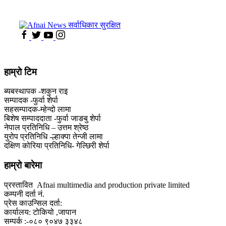
हाम्राे टिम
ब्यबस्थापक -शकुन राइ
सम्पादक -फुर्वा शेर्पा
सहसम्पादक-म्हेन्दो लामा
‍बिशेष सम्पाददाता -फुर्वा जा‌ङबु शेर्पा
नेपाल प्रतिनिधि – उत्तम श्रेष्ठ
युरोप प्रतिनिधि -ल्हाक्पा तेन्जी लामा
दक्षिण कोरिया प्रतिनिधि- गेल्छिरी शेर्पा
हाम्रो बारेमा
प्रस्तावित Afnai multimedia and production private limited
कम्पनी दर्ता नं.
प्रेस काउन्सिल दर्ता:
कार्यालय: टोकियो ,जापान
सम्पर्क :-०८० ९०४७ ३३४८