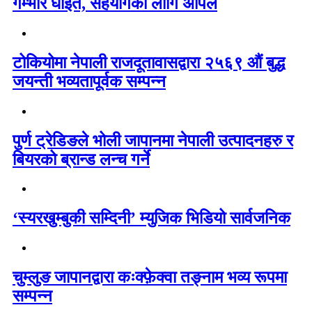
गम्भीर घाइते, सहयोगको लागि अपिल
टोकियोमा नेपाली राजदूतावासद्वारा २५६९ औं बुद्ध
जयन्ती भव्यतापूर्वक सम्पन्न
पुर्ण ट्रेडिङले भोली जापानमा नेपाली उत्पादनहरु र
बियरको ब्रान्ड लन्च गर्ने
‘स्यरखुम्बुकी सम्दिनी’ म्युजिक भिडियो सार्वजनिक
चुम्लुङ जापानद्वारा कःक्फ़ेक्वा तङ्नाम भव्य रूपमा
सम्पन्न