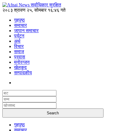
२०८३ श्रावण २५, सोमबार १६:४६ गते
गृहपृष्ठ
समाचार
जापान समाचार
पर्यटन
अर्थ
विचार
समाज
प्रवास
मनोरन्जन
खेलकुद
सम्पादकीय
गृहपृष्ठ
समाचार