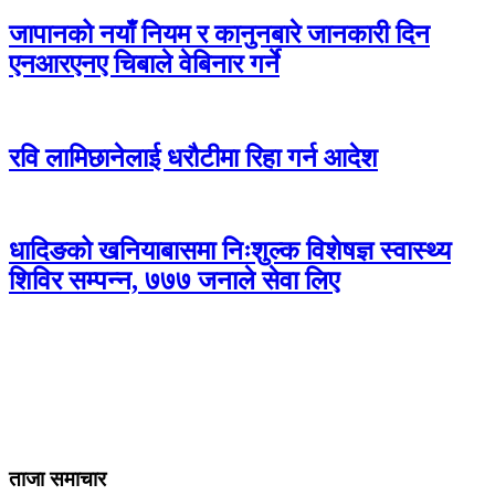
जापानको नयाँ नियम र कानुनबारे जानकारी दिन
एनआरएनए चिबाले वेबिनार गर्ने
रवि लामिछानेलाई धरौटीमा रिहा गर्न आदेश
धादिङको खनियाबासमा निःशुल्क विशेषज्ञ स्वास्थ्य
शिविर सम्पन्न, ७७७ जनाले सेवा लिए
ताजा समाचार