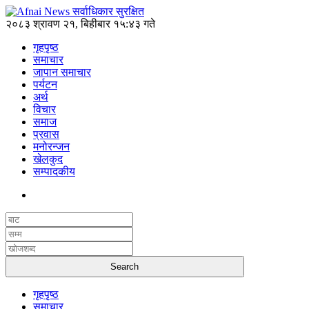
२०८३ श्रावण २१, बिहीबार १५:४३ गते
गृहपृष्ठ
समाचार
जापान समाचार
पर्यटन
अर्थ
विचार
समाज
प्रवास
मनोरन्जन
खेलकुद
सम्पादकीय
गृहपृष्ठ
समाचार