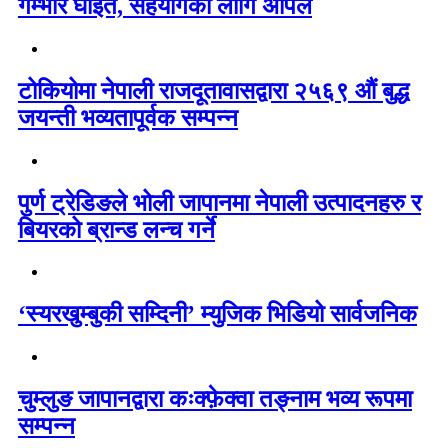
गम्भीर घाइते, सहयोगको लागि अपिल
टोकियोमा नेपाली राजदूतावासद्वारा २५६९ औं बुद्ध
जयन्ती भव्यतापूर्वक सम्पन्न
पुर्ण ट्रेडिङले भोली जापानमा नेपाली उत्पादनहरु र
बियरको ब्रान्ड लन्च गर्ने
‘स्यरखुम्बुकी सम्दिनी’ म्युजिक भिडियो सार्वजनिक
चुम्लुङ जापानद्वारा कःक्फ़ेक्वा तङ्नाम भव्य रूपमा
सम्पन्न