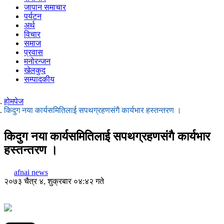
जापान समाचार
पर्यटन
अर्थ
विचार
समाज
प्रवास
मनोरन्जन
खेलकुद
सम्पादकीय
होमपेज
किदुग नया कार्यसमितिलाई सपथग्रहणसंगै कार्यभार हस्तन्तरण ।
किदुग नया कार्यसमितिलाई सपथग्रहणसंगै कार्यभार
हस्तन्तरण ।
afnai news
२०७३ चैत्र ४, शुक्रबार ०४:४२ गते