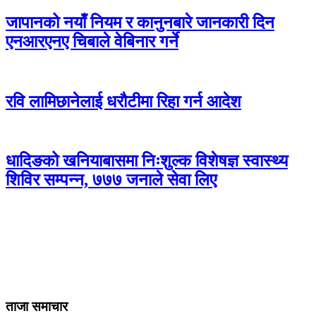
जापानको नयाँ नियम र कानुनबारे जानकारी दिन
एनआरएनए चिबाले वेबिनार गर्ने
रवि लामिछानेलाई धरौटीमा रिहा गर्न आदेश
धादिङको खनियाबासमा निःशुल्क विशेषज्ञ स्वास्थ्य
शिविर सम्पन्न, ७७७ जनाले सेवा लिए
ताजा समाचार