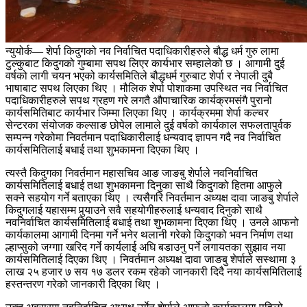
न्युयोर्क— शेर्पा किदुगको नव निर्वाचित पदाधिकारीहरुले बौद्ध धर्म गुरु लामा
टुल्कुबाट किदुगको गुम्बामा सपथ लिएर कार्यभार सम्हालेको छ । आगामी दुई
वर्षको लागी चयन भएको कार्यसमितिले बौद्धधर्म गुरुबाट शेर्पा र नेपाली दुबै
भाषाबाट सपथ लिएका थिए । मौलिक शेर्पा पोशाकमा उपस्थित नव निर्वाचित
पदाधिकारीहरुले सपथ ग्रहण गरे लगतै औपाचारिक कार्यक्रमसंगै पुरानो
कार्यसमितिबाट कार्यभार जिम्मा लिएका थिए । कार्यक्रममा शेर्पा कल्चर
सेन्टरका संयोजक कल्साङ छोपेल लामाले दुई वर्षको कार्यकाल सफलतापुर्वक
सम्पन्न गरेकोमा निवर्तमान पदाधिकारीलाई धन्यवाद ज्ञापन गदै नव निर्वाचित
कार्यसमितिलाई बधाई तथा शुभकामना दिएका थिए ।
त्यस्तै किदुगका निवर्तमान महासचिव आङ जाङबु शेर्पाले नवनिर्वाचित
कार्यसमितिलाई बधाई तथा शुभकामना दिनुका साथै किदुगको हितमा आफुले
सक्ने सहयोग गर्ने बताएका थिए । त्यसैगरि निवर्तमान अध्यक्ष दावा जाङबु शेर्पाले
किदुगलाई यहासम्म पुर्‍याउने सवै सहयोगीहरुलाई धन्यवाद दिनुको साथै
नवनिर्वाचित कार्यसमितिलाई बधाई तथा शुभकामना दिएका थिए । उनले आफनो
कार्यकालमा आगामी दिनमा गर्ने भनेर थलानी गरेको किदुगको भवन निर्माण तथा
ल्हाप्सुको जग्गाा खरिद गर्ने कार्यलाई अघि बडाउनु पर्ने लगायतका सुझाव नया
कार्यसमितिलाई दिएका थिए । निवर्तमान अध्यक्ष दावा जाङबु शेर्पाले सस्थामा ३
लाख २५ हजार ७ सय १७ डलर रकम रहेको जानकारी दिदै नया कार्यसमितिलाई
हस्तन्तरण गरेको जानकारी दिएका थिए ।