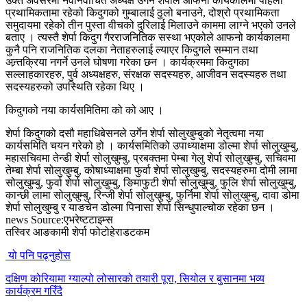
उक्त अवसरमा नवनिर्वाचित अध्यक्ष उर्गेन शेर्पाले आफनो कार्यकालमा पहिलो
प्रथामिकतामा रहेको किदुगको गुम्बालाई ठुलो बनाउने, दोश्रो प्रथामिकता
समुदायमा रहेको तीन पुस्ता वीचको दुरिलाई मिलाउने काममा लाग्ने भएको उनले
बताए । त्यस्तै शेर्पा किदुग गैरराजनितिक सस्था भएकोले आफनो कार्यकालमा
कुनै पनि राजनितिक दलका नेताहरुलाई ल्याएर किदुगले सम्मान तथा
अन्र्तक्रिया नगर्ने उनले घोषणा गरेका छन । कार्यक्रममा किदुगका
सल्लाहकारहरु, पुर्व अध्यक्षहरु, संरक्षक सदस्यहरु, आजीवन सदस्यहरु तथा
सदस्यहरुको उपस्थिति रहेका थिए ।
किदुगको नया कार्यसमितिमा को को आए ।
शेर्पा किदुगको दसौ महाधिबेसनले उर्गेन शेर्पा सोलुखुम्बुको नेतृत्वमा नया
कार्यसमिति चयन गरेको हो । कार्यसमितिको उपाध्याक्षमा डोल्मा शेर्पा सोलुखुम्बु,
महासचिवमा तेन्डी शेर्पा सोलुखुम्बु, प्रबक्तमा पेम्बा गेलु शेर्पा सोलुखुम्बु, सचिवमा
तेम्बा शेर्पा सोलुखुम्बु, कोषाध्याक्षमा फुर्वा शेर्पा सोलुखुम्बु, सदस्यहरुमा दोमी लामा
सोलुखुम्बु, फुर्वा शेर्पा सोलुखुम्बु, ङिमाफुटी शेर्पा सोलुखुम्बु, फुलि शेर्पा सोलुखुम्बु,
कान्छी लामा सोलुखुम्बु, रिन्जी शेर्पा सोलुखुम्बु, फुर्निमा शेर्पा सोलुखुम्बु, दावा डोमा
शेर्पा सोलुखुम्बु र याङचेन डोल्मा पिनासा शेर्पा सिन्धुपाल्चोक रहेका छन ।
news Source:एभरेष्टटाइम्स
तस्विर आङकामी शेर्पा फोटोहेराडटकम
यो पनि पढ्नुहोस
दक्षिण कोरियामा ग्याल्पो लोसारको तयारी पूरा, सियोल र बुसानमा भव्य
कार्यक्रम गरिँदै