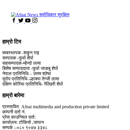
हाम्राे टिम
ब्यबस्थापक -शकुन राइ
सम्पादक -फुर्वा शेर्पा
सहसम्पादक-म्हेन्दो लामा
‍बिशेष सम्पाददाता -फुर्वा जा‌ङबु शेर्पा
नेपाल प्रतिनिधि – उत्तम श्रेष्ठ
युरोप प्रतिनिधि -ल्हाक्पा तेन्जी लामा
दक्षिण कोरिया प्रतिनिधि- गेल्छिरी शेर्पा
हाम्रो बारेमा
प्रस्तावित Afnai multimedia and production private limited
कम्पनी दर्ता नं.
प्रेस काउन्सिल दर्ता:
कार्यालय: टोकियो ,जापान
सम्पर्क :-०८० ९०४७ ३३४८