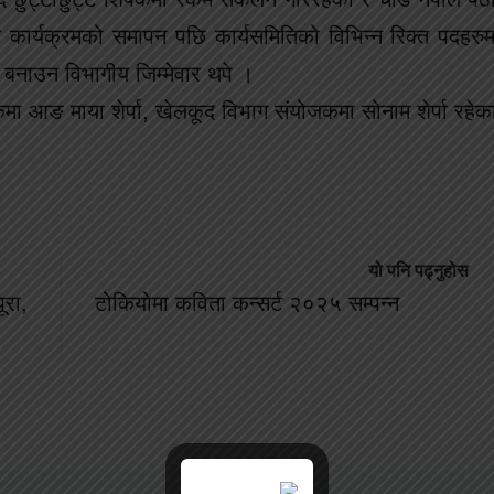
ार्यक्रमको समापन पछि कार्यसमितिको विभिन्न रिक्त पदहरुमा
बनाउन विभागीय जिम्मेवार थपे ।
जकमा आङ माया शेर्पा, खेलकूद विभाग संयोजकमा सोनाम शेर्पा रहे
यो पनि पढ्नुहोस
ूरा,
टोकियोमा कविता कन्सर्ट २०२५ सम्पन्न