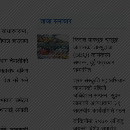
ताजा समाचार
िक साधारणसभा,
किरात याक्थुङ चुम्लुङ
 नेपाल हाउसमा
जापानको ताम्भुङ्चा
(BBQ) कार्यक्रम
, आम नेपालीको
सम्पन्न, दुई पत्रकार
सम्मानित
महासंघ दक्षिण
 पेश गरे भने
श्रम संस्कृति महाअभियान
जापानको पहिलो
अधिवेशन सम्पन्न, सुदन
 भावना समेट्न
लामाको अध्यक्षतामा ३९
ंस्थालाई अगाडी
सदस्यीय कार्यसमिति गठन
टोकियोमा २५७० औँ बुद्ध
जयन्ती विशेष समारोह
ठाईने’ जानकारी