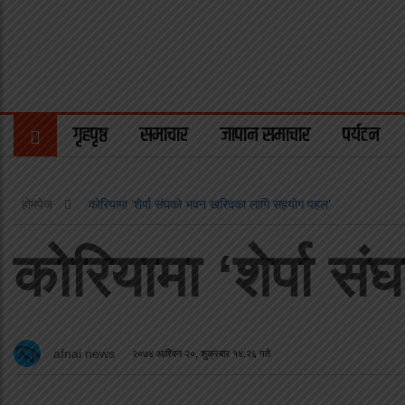
गृहपृष्ठ
समाचार
जापान समाचार
पर्यटन
होमपेज
कोरियामा ‘शेर्पा संघको भवन खरिदका लागि सहयोग पहल’
कोरियामा ‘शेर्पा
afnai news
२०७४ आश्विन २०, शुक्रबार १४:२६ गते