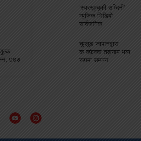
‘स्यरखुम्बुकी सम्दिनी’
म्युजिक भिडियो
सार्वजनिक
चुम्लुङ जापानद्वारा
ुल्क
कःक्फ़ेक्वा तङ्नाम भव्य
्पन्न, ७७७
रूपमा सम्पन्न