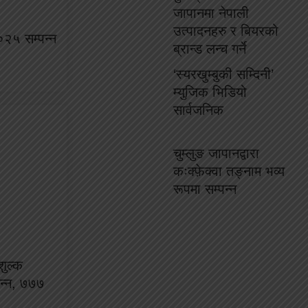
जापानमा नेपाली
उत्पादनहरु र बियरको
०२५ सम्पन्न
ब्रान्ड लन्च गर्ने
‘स्यरखुम्बुकी सम्दिनी’
म्युजिक भिडियो
सार्वजनिक
चुम्लुङ जापानद्वारा
कःक्फ़ेक्वा तङ्नाम भव्य
रूपमा सम्पन्न
ुल्क
्पन्न, ७७७