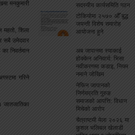
ुखमा मनकुमारी
सदस्यीय कार्यसमिति गठन
टोकियोमा २५७० औँ बुद्ध
जयन्ती विशेष समारोह
राज महतो, शिला
आयोजना हुने
र सबै उमेदवार
ई का निवर्तमान
अब जापानमा स्याकाई
होक्केन अनिवार्य: भिसा
नवीकरणमा कडाइ, नियम
नमाने जोखिम
गस्टमा गरिने
नेफिन जापानको
निर्णयप्रति गुरुङ
समाजको आपत्ति: विधान
 ११ जातजातिका
मिचेको आरोप
चैत्राष्टमी मेला २०२६ मा
कुशल भलिबल खेलाडी