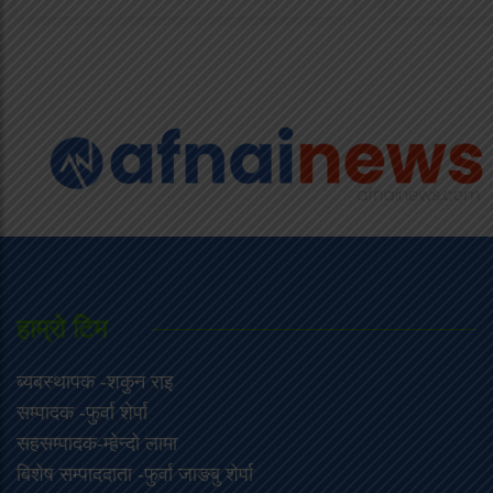
हाम्राे टिम
ब्यबस्थापक -शकुन राइ
सम्पादक -फुर्वा शेर्पा
सहसम्पादक-म्हेन्दो लामा
‍बिशेष सम्पाददाता -फुर्वा जा‌ङबु शेर्पा