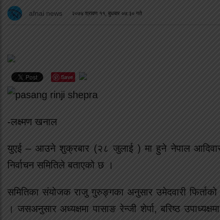
afnai news
२०७४ श्रावण ११, बुधबार ०७:३० गते
Save
-लक्ष्मण खनाल
युएई – आउने शुक्रबार (२८ जुलाई ) मा हुने नेपाल आदिव
निर्वाचन समितिले बताएको छ ।
समितिका संयोजक राजु गुरुङ्गका अनुसार उमेदवारी फिर्ता
। जसअनुसार अध्यक्षमा पासाङ रेन्जी शेर्पा, बरिष्ठ उपाध्यक्षमा