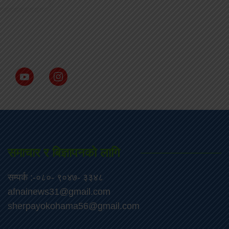
समाचार र बिज्ञापनको लागि
सम्पर्क :-०८०- ९०४७- ३३४८
afnainews31@gmail.com
sherpayokohama56@gmail.com