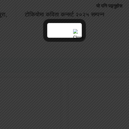
यो पनि पढ्नुहोस
ूरा,
टोकियोमा कविता कन्सर्ट २०२५ सम्पन्न