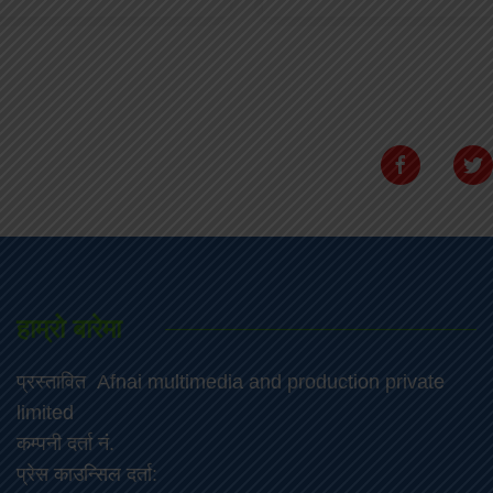
हाम्रो बारेमा
प्रस्तावित Afnai multimedia and production private
limited
कम्पनी दर्ता नं.
प्रेस काउन्सिल दर्ता: