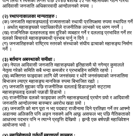
पनि लियौ र त्यसको लगत्तै पछि २०४७ बैशाख २२ गते महासंघको गठन गरियो
आदिवासी जनजाति अधिकारवादी आन्दोलनको रुपमा ।
(२) स्थापनाकालका मान्यताहरु :
(क) जनजाति महासङ्घलाई राज्यसत्ताको स्थायी प्रतिपक्षमा रुपमा स्थापित गर्ने
। अर्थात् महासङ्घको पदाधिकारीले राजनीतिक लाभको पद धरण नगर्ने ।
(ख) राजनितिक दलहरुलाइ सम दुरिको व्यबहार गर्ने र दललाइ प्रभावित गर्ने तर
दलको बिचारले महासङ्घमाथी प्रभाब पार्नु न दिने ।
(ग) जनजातिहरुको राष्ट्रिय स्तरको संस्थाको संघीय ढाचाको महासङ्घ निर्माण
गर्ने ।
(३) बर्तमान अबस्थाको समीक्षा :
(क) नेपाल आदिवासी जनजाति महासङ्घको इतिहासमै यो नगेन्द्र कुमालले
नेतृत्व गरेको समिति सबै भन्दा कमजोर र प्रभाबहिन समिति रहयो ।
(ख) ब्यक्तिगत फाइदाका लागि धेरै जनसंख्या र थोरै जनसंख्याको जनजातिमा
बिभाजन ल्याएर महासङ्घ मानसिक रुपमा बिभाजित रह्यो ।
(ग) जनजाति मुद्दाका पछि राजनीतिक दललाई हिडाउनुको सट्टामा
महासङ्घलाइ दलको पछाडी हिडायो ।
(घ) राजनीतिक दलको फाइदाका लागि महासङ्घलाई प्रयोग गर्‍यो र आदिवासी
जनजाति आन्दोलनमा बारम्बार अवरोध खडा गर्‍यो ।
(ङ) जनजाति को माग पूरा न भए पदबाट राजीनामा दिने प्रतिज्ञा गर्ने तर आफ्नो
अडानमा अलिकति पनि अड्न नसक्ने अनि आफू असफल भए पछि नैतिकताको
आधारमा पदभार पनि न त्याग्ने प्रवृत्ति देखियो । झन्डै एक बर्षपछी महाधिवेशन
आयोजना भयो ।
(४) महाधिवेशनले गर्नुपर्ने महत्त्वपूर्ण कामहरु :