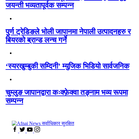
जयन्ती भव्यतापूर्वक सम्पन्न
पुर्ण ट्रेडिङले भोली जापानमा नेपाली उत्पादनहरु र
बियरको ब्रान्ड लन्च गर्ने
‘स्यरखुम्बुकी सम्दिनी’ म्युजिक भिडियो सार्वजनिक
चुम्लुङ जापानद्वारा कःक्फ़ेक्वा तङ्नाम भव्य रूपमा
सम्पन्न