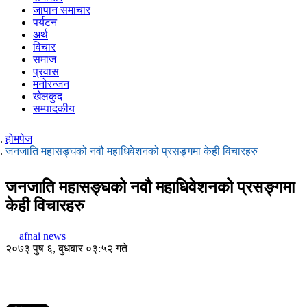
जापान समाचार
पर्यटन
अर्थ
विचार
समाज
प्रवास
मनोरन्जन
खेलकुद
सम्पादकीय
होमपेज
जनजाति महासङ्घको नवौ महाधिवेशनको प्रसङ्गमा केही विचारहरु
जनजाति महासङ्घको नवौ महाधिवेशनको प्रसङ्गमा
केही विचारहरु
afnai news
२०७३ पुष ६, बुधबार ०३:५२ गते