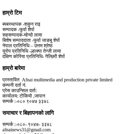
हाम्राे टिम
ब्यबस्थापक -शकुन राइ
सम्पादक -फुर्वा शेर्पा
सहसम्पादक-म्हेन्दो लामा
‍बिशेष सम्पाददाता -फुर्वा जा‌ङबु शेर्पा
नेपाल प्रतिनिधि – उत्तम श्रेष्ठ
युरोप प्रतिनिधि -ल्हाक्पा तेन्जी लामा
दक्षिण कोरिया प्रतिनिधि- गेल्छिरी शेर्पा
हाम्रो बारेमा
प्रस्तावित Afnai multimedia and production private limited
कम्पनी दर्ता नं.
प्रेस काउन्सिल दर्ता:
कार्यालय: टोकियो ,जापान
सम्पर्क :-०८० ९०४७ ३३४८
समाचार र बिज्ञापनको लागि
सम्पर्क :-०८०- ९०४७- ३३४८
afnainews31@gmail.com