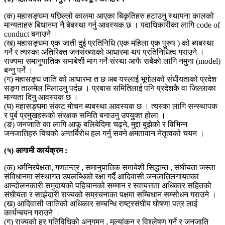
(क) महासङ्घमा पछिल्लो कालमा आएका बिकृतिहरु हटाउनु स्थापना कालको
मान्यताहरु बिधानमा नै बेबस्था गर्नु आवस्यक छ । पदाधिकारीका लागि code of
conduct बनाउने ।
(ख) महासङ्घमा एक जाती दुई प्रतिनिधि (एक महिला एक पुरुष ) को ब्यबस्था
गर्ने र त्यस्का अतिरिक्त जनसंख्याको आधारमा थप प्रतिनिधित्व गराउने ।
राज्यमा समानुपातिक समाबेशी माग गर्ने संस्था आफै सबैको लागि नमुना (model)
बन्नु पर्ने ।
(ग) महासङ्घ जाति को आधारमा त छ अब यस्लाई भूगोलको संघीयताको प्रदेश
सङ्ग तालमेल मिलाउनु पर्दछ । प्रबास समितिलाई पनि प्रदेशकै वा जिल्लाका
मान्यता दिनु आवस्यक छ ।
(घ) महासङ्घमा संकट मोचन ब्यबस्था आवस्यक छ । त्यस्का लागि सन्स्थापक
र पुर्ब प्रमुखहरूको संरक्षक समिति बनाउनु उपयुुक्त होला ।
(ङ) जनजाति का लागि आफू बलिबेदिमा चढ्ने, मुद्दा बुझेको र विभिन्न
जनजातिहरु बिचको अन्तर्बिरोध हल गर्नु सक्ने क्षमतावान नेतृत्वको चयन ।
(५) आगामी कार्यक्रम :
(क) धर्मनिरपेक्षता, गणतन्त्र , समानुपातिक समाबेशी सिद्धान्त , संघीयता जस्ता
संविधानमा संस्थागत उपलब्धिको रक्षा गर्दै आदिवासी जनजातिलगायतका
आन्दोलनकारी समुदायको पहिचानको सम्मान र स्वायत्तता अधिकार सहितको
संघीयता र साझेदारी राज्यको सम्रचनाका पक्षमा सम्बिधान सम्सोधन गराउने ।
(ख) आदिवासी जातिको अधिकार सम्बन्धि राष्ट्रसंघीय घोषणा पत्र लाई
कार्यन्बयन गराउने ।
(ग) राज्यको हर गतिविधिको अनुगमन , मुल्यांकन र विश्लेषण गर्ने र जनजाति