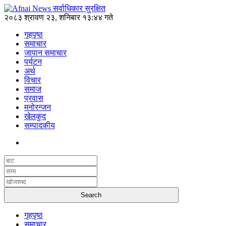
२०८३ श्रावण २३, शनिबार १३:४४ गते
गृहपृष्ठ
समाचार
जापान समाचार
पर्यटन
अर्थ
विचार
समाज
प्रवास
मनोरन्जन
खेलकुद
सम्पादकीय
गृहपृष्ठ
समाचार