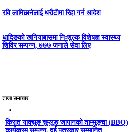
रवि लामिछानेलाई धरौटीमा रिहा गर्न आदेश
धादिङको खनियाबासमा निःशुल्क विशेषज्ञ स्वास्थ्य
शिविर सम्पन्न, ७७७ जनाले सेवा लिए
ताजा समाचार
किरात याक्थुङ चुम्लुङ जापानको ताम्भुङ्चा (BBQ)
कार्यक्रम सम्पन्न, दुई पत्रकार सम्मानित