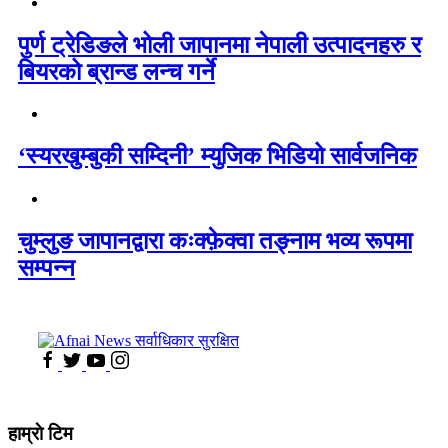
पुर्ण ट्रेडिङले भोली जापानमा नेपाली उत्पादनहरु र
बियरको ब्रान्ड लन्च गर्ने
‘स्यरखुम्बुकी सम्दिनी’ म्युजिक भिडियो सार्वजनिक
चुम्लुङ जापानद्वारा कःक्फ़ेक्वा तङ्नाम भव्य रूपमा
सम्पन्न
हाम्राे टिम