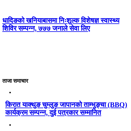
धादिङको खनियाबासमा निःशुल्क विशेषज्ञ स्वास्थ्य
शिविर सम्पन्न, ७७७ जनाले सेवा लिए
ताजा समाचार
किरात याक्थुङ चुम्लुङ जापानको ताम्भुङ्चा (BBQ)
कार्यक्रम सम्पन्न, दुई पत्रकार सम्मानित