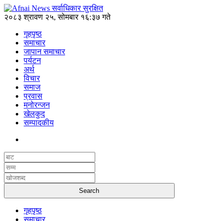
२०८३ श्रावण २५, सोमबार १६:३७ गते
गृहपृष्ठ
समाचार
जापान समाचार
पर्यटन
अर्थ
विचार
समाज
प्रवास
मनोरन्जन
खेलकुद
सम्पादकीय
गृहपृष्ठ
समाचार