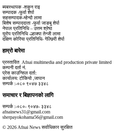
ब्यबस्थापक -शकुन राइ
सम्पादक -फुर्वा शेर्पा
सहसम्पादक-म्हेन्दो लामा
‍बिशेष सम्पाददाता -फुर्वा जा‌ङबु शेर्पा
नेपाल प्रतिनिधि – उत्तम श्रेष्ठ
युरोप प्रतिनिधि -ल्हाक्पा तेन्जी लामा
दक्षिण कोरिया प्रतिनिधि- गेल्छिरी शेर्पा
हाम्रो बारेमा
प्रस्तावित Afnai multimedia and production private limited
कम्पनी दर्ता नं.
प्रेस काउन्सिल दर्ता:
कार्यालय: टोकियो ,जापान
सम्पर्क :-०८० ९०४७ ३३४८
समाचार र बिज्ञापनको लागि
सम्पर्क :-०८०- ९०४७- ३३४८
afnainews31@gmail.com
sherpayokohama56@gmail.com
© 2026 Afnai News सर्वाधिकार सुरक्षित