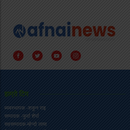
हाम्राे टिम
ब्यबस्थापक -शकुन राइ
सम्पादक -फुर्वा शेर्पा
सहसम्पादक-म्हेन्दो लामा