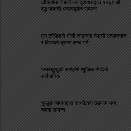
टोकियोमा नेपाली राजदूतावासद्वारा २५६९ औं
बुद्ध जयन्ती भव्यतापूर्वक सम्पन्न
पुर्ण ट्रेडिङले भोली जापानमा नेपाली उत्पादनहरु
र बियरको ब्रान्ड लन्च गर्ने
‘स्यरखुम्बुकी सम्दिनी’ म्युजिक भिडियो
सार्वजनिक
चुम्लुङ जापानद्वारा कःक्फ़ेक्वा तङ्नाम भव्य
रूपमा सम्पन्न