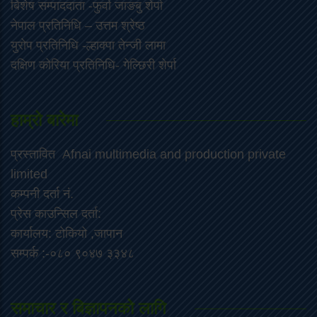
‍बिशेष सम्पाददाता -फुर्वा जा‌ङबु शेर्पा
नेपाल प्रतिनिधि – उत्तम श्रेष्ठ
युरोप प्रतिनिधि -ल्हाक्पा तेन्जी लामा
दक्षिण कोरिया प्रतिनिधि- गेल्छिरी शेर्पा
हाम्रो बारेमा
प्रस्तावित Afnai multimedia and production private
limited
कम्पनी दर्ता नं.
प्रेस काउन्सिल दर्ता:
कार्यालय: टोकियो ,जापान
सम्पर्क :-०८० ९०४७ ३३४८
समाचार र बिज्ञापनको लागि