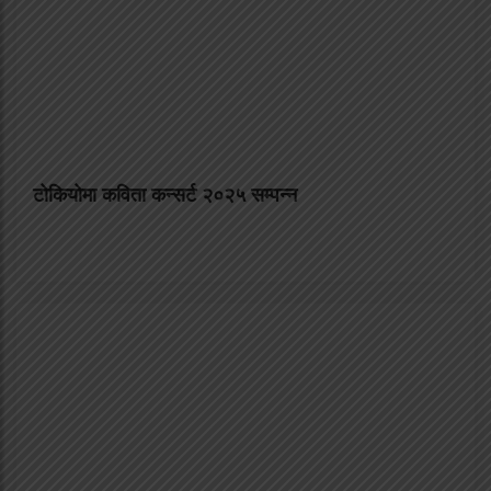
टोकियोमा कविता कन्सर्ट २०२५ सम्पन्न