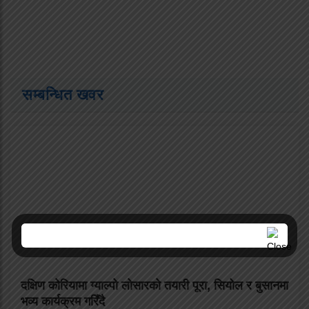
सम्बन्धित खवर
दक्षिण कोरियामा ग्याल्पो लोसारको तयारी पूरा, सियोल र बुसानमा
भव्य कार्यक्रम गरिँदै