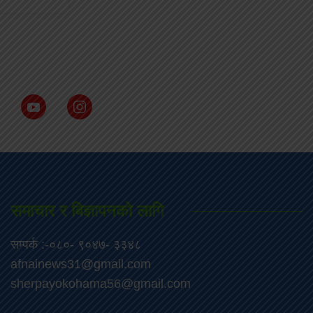
समाचार र बिज्ञापनको लागि
सम्पर्क :-०८०- ९०४७- ३३४८
afnainews31@gmail.com
sherpayokohama56@gmail.com