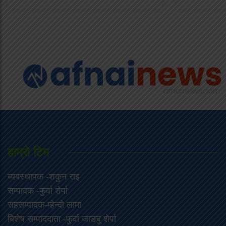
हाम्राे टिम
ब्यबस्थापक -शकुन राइ
सम्पादक -फुर्वा शेर्पा
सहसम्पादक-म्हेन्दो लामा
‍बिशेष सम्पाददाता -फुर्वा जा‌ङबु शेर्पा