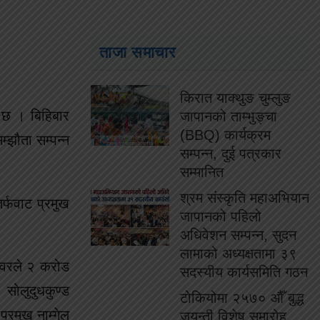
ताजा समाचार
किरात याक्थुङ चुम्लुङ
ो छ । बिहिबार
जापानको ताम्भुङ्चा
(BBQ) कार्यक्रम
म्झौता सम्पन्न
सम्पन्न, दुई पत्रकार
सम्मानित
श्रम संस्कृति महाअभियान
र्फवाट प्रमुख
जापानको पहिलो
अधिवेशन सम्पन्न, सुदन
लामाको अध्यक्षतामा ३९
ावरले २ करोड
सदस्यीय कार्यसमिति गठन
ोलुदुधकुण्ड
टोकियोमा २५७० औँ बुद्ध
्रमुख नाम्गेल
जयन्ती विशेष समारोह