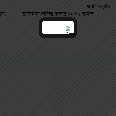
यो पनि पढ्नुहोस
ूरा,
टोकियोमा कविता कन्सर्ट २०२५ सम्पन्न