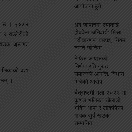
आयोजना हुने
एको छ । २०७५
अब जापानमा स्याकाई
होक्केन अनिवार्य: भिसा
ा र सल्लेरीको
नवीकरणमा कडाइ, नियम
सडक अन्र्तगत
नमाने जोखिम
नेफिन जापानको
निर्णयप्रति गुरुङ
रपालिकाको वडा
समाजको आपत्ति: विधान
ेछन् ।
मिचेको आरोप
चैत्राष्टमी मेला २०२६ मा
कुशल भलिबल खेलाडी
भविन थापा र लोकप्रिय
गायक सूर्य खड्का
सम्मानित