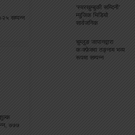
‘स्यरखुम्बुकी सम्दिनी’
म्युजिक भिडियो
०२५ सम्पन्न
सार्वजनिक
चुम्लुङ जापानद्वारा
कःक्फ़ेक्वा तङ्नाम भव्य
रूपमा सम्पन्न
ुल्क
्पन्न, ७७७