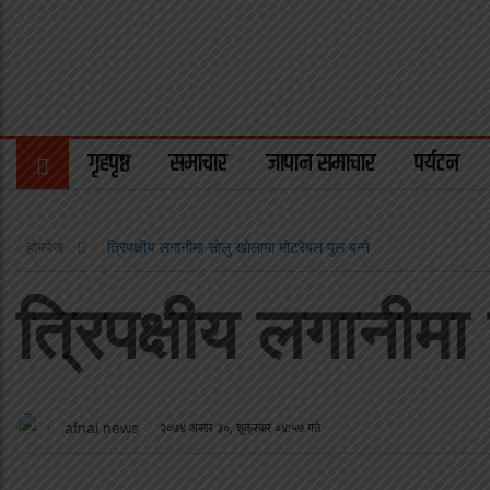
गृहपृष्ठ
समाचार
जापान समाचार
पर्यटन
होमपेज
त्रिपक्षीय लगानीमा सोलु खोलामा मोटरेबल पुल बन्ने
त्रिपक्षीय लगानीमा
afnai news
२०७४ असार ३०, शुक्रबार ०४:५७ गते