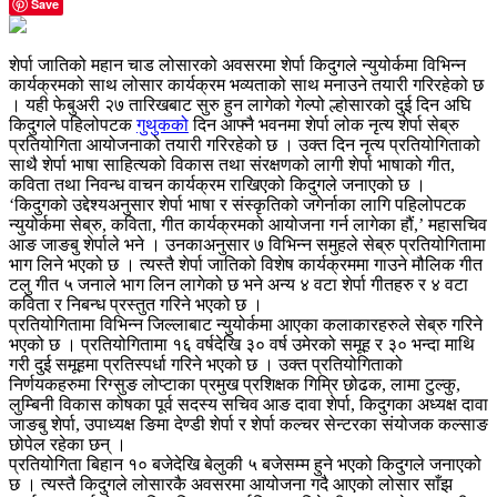
Save
शेर्पा जातिको महान चाड लोसारको अवसरमा शेर्पा किदुगले न्युयोर्कमा विभिन्न
कार्यक्रमको साथ लोसार कार्यक्रम भव्यताको साथ मनाउने तयारी गरिरहेको छ
। यही फेबुअरी २७ तारिखबाट सुरु हुन लागेको गेल्पो ल्होसारको दुई दिन अघि
किदुगले पहिलोपटक
गुथुकको
दिन आफ्नै भवनमा शेर्पा लोक नृत्य शेर्पा सेब्रु
प्रतियोगिता आयोजनाको तयारी गरिरहेको छ । उक्त दिन नृत्य प्रतियोगिताको
साथै शेर्पा भाषा साहित्यको विकास तथा संरक्षणको लागी शेर्पा भाषाको गीत,
कविता तथा निवन्ध वाचन कार्यक्रम राखिएको किदुगले जनाएको छ ।
‘किदुगको उद्देश्यअनुसार शेर्पा भाषा र संस्कृतिको जगेर्नाका लागि पहिलोपटक
न्युयोर्कमा सेब्रु, कविता, गीत कार्यक्रमको आयोजना गर्न लागेका हौं,’ महासचिव
आङ जाङबु शेर्पाले भने । उनकाअनुसार ७ विभिन्न समुहले सेब्रु प्रतियोगितामा
भाग लिने भएको छ । त्यस्तै शेर्पा जातिको विशेष कार्यक्रममा गाउने मौलिक गीत
टलु गीत ५ जनाले भाग लिन लागेको छ भने अन्य ४ वटा शेर्पा गीतहरु र ४ वटा
कविता र निबन्ध प्रस्तुत गरिने भएको छ ।
प्रतियोगितामा विभिन्न जिल्लाबाट न्युयोर्कमा आएका कलाकारहरुले सेब्रु गरिने
भएको छ । प्रतियोगितामा १६ वर्षदेखि ३० वर्ष उमेरको समूह र ३० भन्दा माथि
गरी दुई समूहमा प्रतिस्पर्धा गरिने भएको छ । उक्त प्रतियोगिताको
निर्णयकहरुमा रिग्सुङ लोप्टाका प्रमुख प्रशिक्षक गिम्रि छोढक, लामा टुल्कु,
लुम्बिनी विकास कोषका पूर्व सदस्य सचिव आङ दावा शेर्पा, किदुगका अध्यक्ष दावा
जाङबु शेर्पा, उपाध्यक्ष ङिमा देण्डी शेर्पा र शेर्पा कल्चर सेन्टरका संयोजक कल्साङ
छोपेल रहेका छन् ।
प्रतियोगिता बिहान १० बजेदेखि बेलुकी ५ बजेसम्म हुने भएको किदुगले जनाएको
छ । त्यस्तै किदुगले लोसारकै अवसरमा आयोजना गदै आएको लोसार साँझ