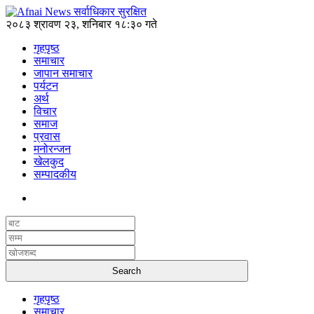
२०८३ श्रावण २३, शनिबार १८:३० गते
गृहपृष्ठ
समाचार
जापान समाचार
पर्यटन
अर्थ
विचार
समाज
प्रवास
मनोरन्जन
खेलकुद
सम्पादकीय
गृहपृष्ठ
समाचार