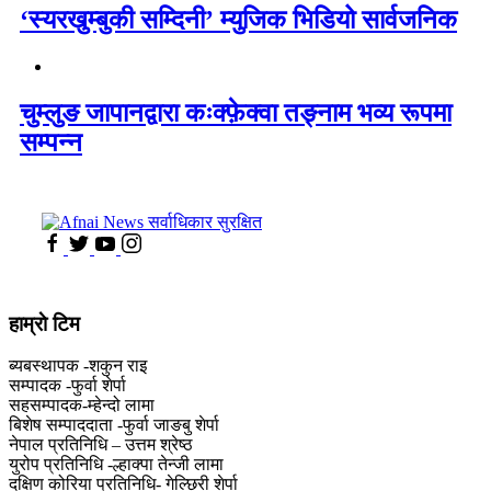
‘स्यरखुम्बुकी सम्दिनी’ म्युजिक भिडियो सार्वजनिक
चुम्लुङ जापानद्वारा कःक्फ़ेक्वा तङ्नाम भव्य रूपमा
सम्पन्न
हाम्राे टिम
ब्यबस्थापक -शकुन राइ
सम्पादक -फुर्वा शेर्पा
सहसम्पादक-म्हेन्दो लामा
‍बिशेष सम्पाददाता -फुर्वा जा‌ङबु शेर्पा
नेपाल प्रतिनिधि – उत्तम श्रेष्ठ
युरोप प्रतिनिधि -ल्हाक्पा तेन्जी लामा
दक्षिण कोरिया प्रतिनिधि- गेल्छिरी शेर्पा