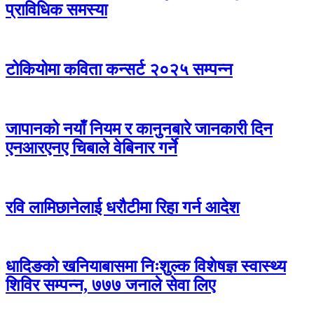
प्राविधिक समस्या
टोकियोमा कविता कन्सर्ट २०२५ सम्पन्न
जापानको नयाँ नियम र कानुनबारे जानकारी दिन
एनआरएनए चिबाले वेबिनार गर्ने
रवि लामिछानेलाई धरौटीमा रिहा गर्न आदेश
धादिङको खनियाबासमा निःशुल्क विशेषज्ञ स्वास्थ्य
शिविर सम्पन्न, ७७७ जनाले सेवा लिए