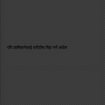
रवि लामिछानेलाई धरौटीमा रिहा गर्न आदेश