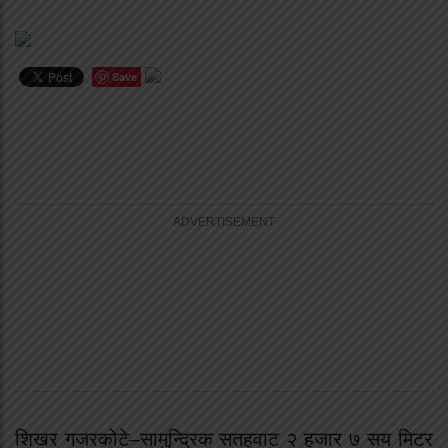
Save
शिखर गजरकोटे–सामुन्द्रिक सतहवाट २ हजार ७ सय मिटर