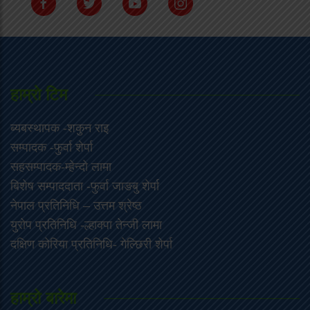
हाम्राे टिम
ब्यबस्थापक -शकुन राइ
सम्पादक -फुर्वा शेर्पा
सहसम्पादक-म्हेन्दो लामा
‍बिशेष सम्पाददाता -फुर्वा जा‌ङबु शेर्पा
नेपाल प्रतिनिधि – उत्तम श्रेष्ठ
युरोप प्रतिनिधि -ल्हाक्पा तेन्जी लामा
दक्षिण कोरिया प्रतिनिधि- गेल्छिरी शेर्पा
हाम्रो बारेमा