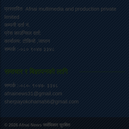
प्रस्तावित Afnai multimedia and production private
limited
कम्पनी दर्ता नं.
प्रेस काउन्सिल दर्ता:
कार्यालय: टोकियो ,जापान
सम्पर्क :-०८० ९०४७ ३३४८
समाचार र बिज्ञापनको लागि
सम्पर्क :-०८०- ९०४७- ३३४८
afnainews31@gmail.com
sherpayokohama56@gmail.com
© 2026 Afnai News सर्वाधिकार सुरक्षित