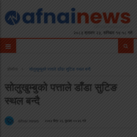
२०८३ श्रावण २३, शनिबार १४:५८ गते
होमपेज
सोलुखुम्बुको पत्ताले डाँडा सुटिङ स्थल बन्दै
सोलुखुम्बुको पत्ताले डाँडा सुटिङ
स्थल बन्दै
afnai news
२०७३ चैत्र २३, बुधबार ०५:४६ गते