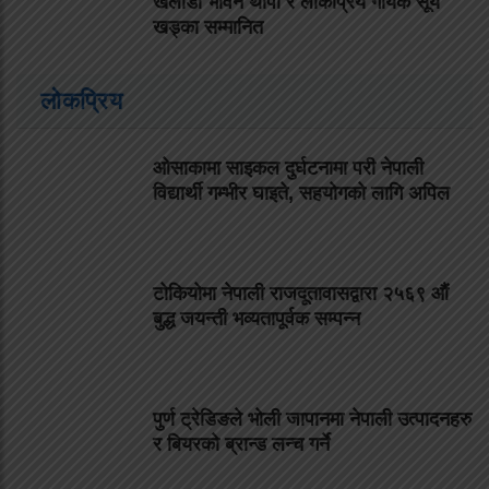
खेलाडी भविन थापा र लोकप्रिय गायक सूर्य
खड्का सम्मानित
लोकप्रिय
ओसाकामा साइकल दुर्घटनामा परी नेपाली
विद्यार्थी गम्भीर घाइते, सहयोगको लागि अपिल
टोकियोमा नेपाली राजदूतावासद्वारा २५६९ औं
बुद्ध जयन्ती भव्यतापूर्वक सम्पन्न
पुर्ण ट्रेडिङले भोली जापानमा नेपाली उत्पादनहरु
र बियरको ब्रान्ड लन्च गर्ने