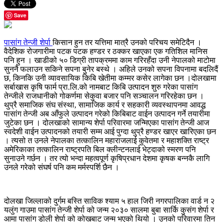
Save
पासांग तेन्जी शेर्पा
किसान हुन तर यत्तिमा मात्रै उनको परिचय समेटिदैन ।
वैदेशिक रोजगारीमा पटक पटक हण्डर र ठक्कर खाएका एक गतिशिल मानिस
पनि हुन । खाडीको ५० डिग्री तापक्रममा काम गरिरहँदा उनी नेपालको माटोमा
सुननै फलाउन सकिने सपना बुनेर बस्थे । अहिले उनको सपना विपनामा बदलिदैं
छ, किनकि उनी व्यावसायिक किबि खेतीमा कम्मर कसेर लागेका छन ।दोलखामा
सर्बाखास कृषि फार्म प्रा.लि.को नामबाट किबि उत्पादन शुरु गरेका पासांग
तेन्जीले राजधानीको गोकर्णमा सेकुवा बजार पनि सञ्चालन गरिरहेका छन ।
थुप्रै समाजिक संघ संस्था, सामाजिक कार्य र सहकारी व्यवस्थापनमा आवद्ध
पासांग तेन्जी अब आँफुले उत्पादन गरेको किबिबाट वाईन उत्पादन गर्ने तयारीमा
जुटेका छन । दोलखाको सामान्य शेर्पा परिवारमा जन्मिएका पासांग तेन्जी आज
स्वदेशी वाईन उत्पादनको तयारी सम्म आई पुग्दा थुप्रै हण्डर खाएर खारिएका छन
। त्यसो त उनले नेपालका तत्कालिन महाराजलाई कुवेतमा र महाशक्ति राष्ट्र
अमेरिकाका तत्कालिन राष्ट्रपति बिल क्लीन्टनलाई भेट्दाको स्मरण पनि
सुनाउने गर्छन । तर त्यो भन्दा महत्वपूर्ण कृषिप्रधान देशमा कृषक बन्नकै लागि
उनले गरेको संघर्ष पनि कम मर्मस्पर्शि छैन ।
दोलखा जिल्लाको दुर्गम बस्ति साविक श्याम ५ हाल जिरी नगरपालिका वार्ड न २
यलुंग गाउमा पासांग तेन्जी शेर्पा को जन्म २०३० सालमा बुबा सार्कि कुसंग शेर्पा र
आमा पासांग डोली शेर्पा को कोखबाट जन्म भएको थियो । उनको परिवारमा तिन