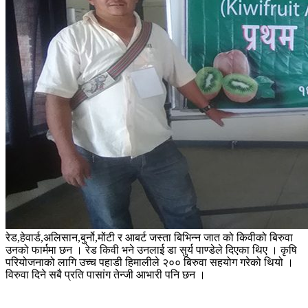
रेड,हेवार्ड,अलिसान,बुर्नो,मोंटी र आबर्ट जस्ता बिभिन्न जात को किवीको बिरुवा
उनको फार्ममा छन । रेड किवी भने उनलाई डा सुर्य पाण्डेले दिएका थिए । कृषि
परियोजनाको लागि उच्च पहाडी हिमालीले २०० बिरुवा सहयोग गरेको थियो ।
विरुवा दिने सबै प्रति पासांग तेन्जी आभारी पनि छन ।