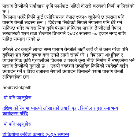
पासांग तेन्जीको सर्बाखास कृषि फार्मबाट अहिले दोस्रो चरणको किवी फलिरहेको
छ ।
नेपालमा भर्खरै किबि फुर्ट एसोसियसन नेपाल९प्ब्ल्० खुलेको छ त्यसमा पनि
पासांग तेन्जी सदस्य छन । विदेशमा सिकेको सिपले नेपालमा पनि धेरै गर्न
सकिन्छ भनेर व्यावसायिक कृषि पेसामा होमिएका पासांग तेन्जीलाई नेपाल
सरकारको श्रम तथा रोजगार बिभागले २०७४ सालमा ५० हजार नगद राशि
सहित सम्मान गरेको छ ।
उमेरले ४४ काट्नै लाग्दा सम्म पासांग तेन्जीले जहाँ जहाँ जे जे काम गरेता पनि
कृषिप्रधान देशमै कृषक बन्न उनले लामो संघर्ष गरे । नेपालमा आधुनिक र
व्यावसायिक कृषि प्रणलीको विकास त परको कुरा नीति निर्माण नै नभएकोमा भने
पासांग तेन्जीको गुनासो छ । उद्यपी स्वदेशमै उत्पादित किबिको स्वदेशमै वाईन
उत्पादन गर्ने र विश्व बजारमा नेपाली उत्पादन चिनाउने पथमा पासांग तेन्जी
लम्किरहेका छन ।
Source:lokpath
यो पनि पढ्नुहोस
दक्षिण कोरियामा ग्याल्पो लोसारको तयारी पूरा, सियोल र बुसानमा भव्य
कार्यक्रम गरिँदै
यो पनि पढ्नुहोस
टोकियोमा कविता कन्सर्ट २०२५ सम्पन्न