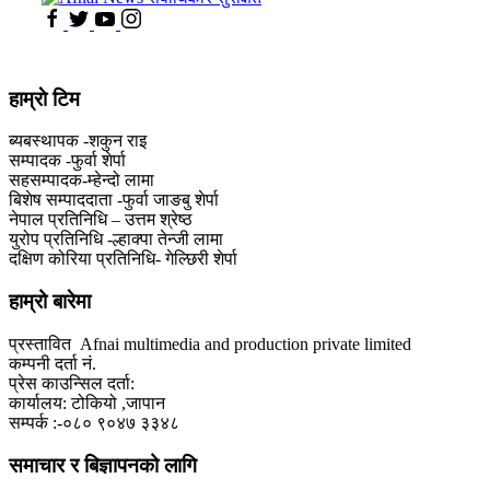
हाम्राे टिम
ब्यबस्थापक -शकुन राइ
सम्पादक -फुर्वा शेर्पा
सहसम्पादक-म्हेन्दो लामा
‍बिशेष सम्पाददाता -फुर्वा जा‌ङबु शेर्पा
नेपाल प्रतिनिधि – उत्तम श्रेष्ठ
युरोप प्रतिनिधि -ल्हाक्पा तेन्जी लामा
दक्षिण कोरिया प्रतिनिधि- गेल्छिरी शेर्पा
हाम्रो बारेमा
प्रस्तावित Afnai multimedia and production private limited
कम्पनी दर्ता नं.
प्रेस काउन्सिल दर्ता:
कार्यालय: टोकियो ,जापान
सम्पर्क :-०८० ९०४७ ३३४८
समाचार र बिज्ञापनको लागि