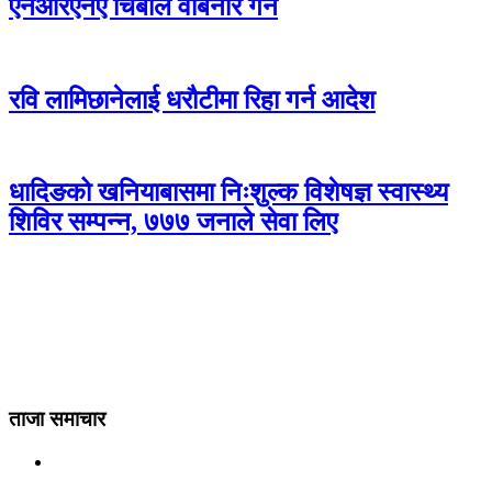
एनआरएनए चिबाले वेबिनार गर्ने
रवि लामिछानेलाई धरौटीमा रिहा गर्न आदेश
धादिङको खनियाबासमा निःशुल्क विशेषज्ञ स्वास्थ्य
शिविर सम्पन्न, ७७७ जनाले सेवा लिए
ताजा समाचार