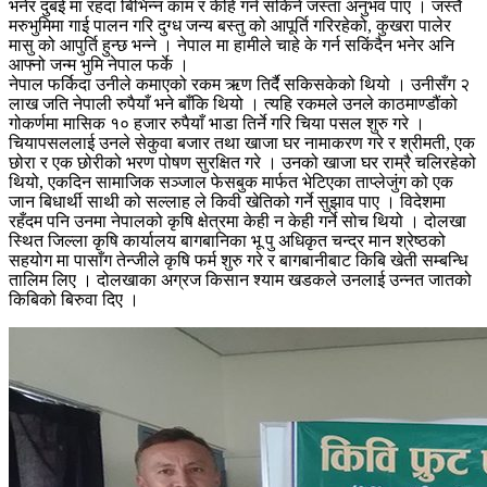
भनेर दुबई मा रहंदा बिभिन्न काम र केहि गर्न सकिने जस्ता अनुभव पाए । जस्तै
मरुभुमिमा गाई पालन गरि दुग्ध जन्य बस्तु को आपूर्ति गरिरहेको, कुखरा पालेर
मासु को आपुर्ति हुन्छ भन्ने । नेपाल मा हामीले चाहे के गर्न सकिंदैन भनेर अनि
आफ्नो जन्म भुमि नेपाल फर्के ।
नेपाल फर्किदा उनीले कमाएको रकम ऋण तिर्दै सकिसकेको थियो । उनीसँग २
लाख जति नेपाली रुपैयाँ भने बाँकि थियो । त्यहि रकमले उनले काठमाण्डौंको
गोकर्णमा मासिक १० हजार रुपैयाँ भाडा तिर्ने गरि चिया पसल शुरु गरे ।
चियापसललाई उनले सेकुवा बजार तथा खाजा घर नामाकरण गरे र श्रीमती, एक
छोरा र एक छोरीको भरण पोषण सुरक्षित गरे । उनको खाजा घर राम्रै चलिरहेको
थियो, एकदिन सामाजिक सञ्जाल फेसबुक मार्फत भेटिएका ताप्लेजुंग को एक
जान बिधार्थी साथी को सल्लाह ले किवी खेतिको गर्ने सुझाव पाए । विदेशमा
रहँदम पनि उनमा नेपालको कृषि क्षेत्रमा केही न केही गर्ने सोच थियो । दोलखा
स्थित जिल्ला कृषि कार्यालय बागबानिका भू पु अधिकृत चन्द्र मान श्रेष्ठको
सहयोग मा पासाँग तेन्जीले कृषि फर्म शुरु गरे र बागबानीबाट किबि खेती सम्बन्धि
तालिम लिए । दोलखाका अग्रज किसान श्याम खडकले उनलाई उन्नत जातको
किबिको बिरुवा दिए ।