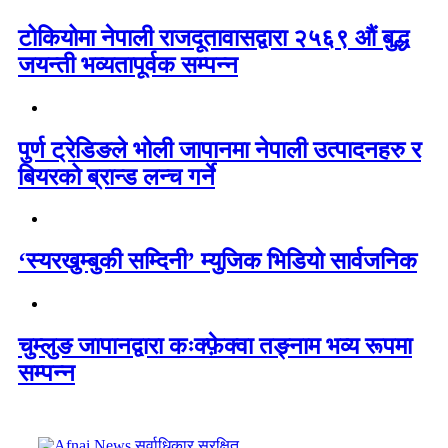
टोकियोमा नेपाली राजदूतावासद्वारा २५६९ औं बुद्ध
जयन्ती भव्यतापूर्वक सम्पन्न
पुर्ण ट्रेडिङले भोली जापानमा नेपाली उत्पादनहरु र
बियरको ब्रान्ड लन्च गर्ने
‘स्यरखुम्बुकी सम्दिनी’ म्युजिक भिडियो सार्वजनिक
चुम्लुङ जापानद्वारा कःक्फ़ेक्वा तङ्नाम भव्य रूपमा
सम्पन्न