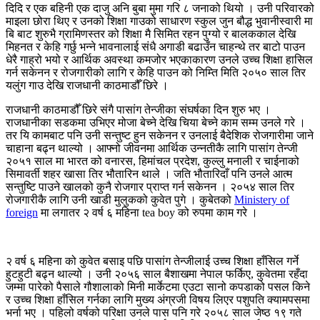
दिदि र एक बहिनी एक दाजु अनि बुबा मुमा गरि ८ जनाको थियो । उनी परिवारको
माइला छोरा थिए र उनको शिक्षा गाउको साधारण स्कुल जुन बौद्ध भुवानीस्वारी मा
बि बाट शुरुभै ग्रामिणस्तर को शिक्षा मै सिमित रहन पुग्यो र बालककाल देखि
मिहनत र केहि गर्छु भन्ने भावनालाई संधै अगाडी बढाउँन चाहन्थे तर बाटो पाउन
धेरै गाह्रो भयो र आर्थिक अवस्था कमजोर भएकाकारण उनले उच्च शिक्षा हासिल
गर्न सकेनन र रोजगारीको लागि र केहि पाउन को निम्ति मिति २०५० साल तिर
यलुंग गाउ देखि राजधानी काठमाडौँ छिरे ।
राजधानी काठमाडौँ छिरे संगै पासांग तेन्जीका संघर्षका दिन शुरु भए ।
राजधानीका सडकमा उभिएर मोजा बेच्ने देखि चिया बेच्ने काम सम्म उनले गरे ।
तर यि कामबाट पनि उनी सन्तुष्ट हुन सकेनन र उनलाई बैदेशिक रोजगारीमा जाने
चाहाना बढ्न थाल्यो । आफ्नो जीवनमा आर्थिक उन्नतीकै लागि पासांग तेन्जी
२०५१ साल मा भारत को वनारस, हिमांचल प्रदेश, कुल्लु मनाली र चाईनाको
सिमावर्ती शहर खासा तिर भौतारिन थाले । जति भौतारिदाँ पनि उनले आत्म
सन्तुष्टि पाउने खालको कुनै रोजगार प्राप्त गर्न सकेनन । २०५४ साल तिर
रोजगारीकै लागि उनी खाडी मुलुकको कुवेत पुगे । कुबेतको
Ministery of
foreign
मा लगातर २ वर्ष ६ महिना tea boy को रुपमा काम गरे ।
२ वर्ष ६ महिना को कुवेत बसाइ पछि पासांग तेन्जीलाई उच्च शिक्षा हाँसिल गर्ने
हुटहुटी बढ्न थाल्यो । उनी २०५६ साल बैशाखमा नेपाल फर्किए, कुवेतमा रहँदा
जम्मा पारेको पैसाले गौशालाको मिनी मार्केटमा एउटा सानो कपडाको पसल किने
र उच्च शिक्षा हाँसिल गर्नका लागि मुख्य अंग्रजी विषय लिएर पशुपति क्यामपसमा
भर्ना भए । पहिलो वर्षको परिक्षा उनले पास पनि गरे २०५८ साल जेष्ठ १९ गते