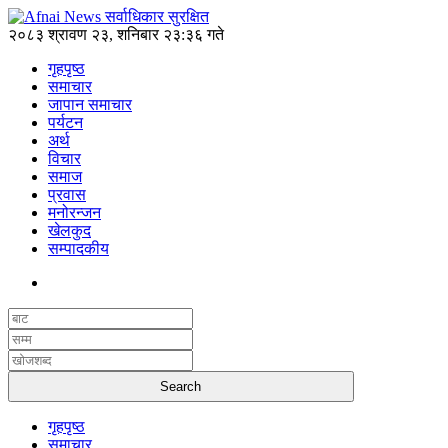
२०८३ श्रावण २३, शनिबार २३:३६ गते
गृहपृष्ठ
समाचार
जापान समाचार
पर्यटन
अर्थ
विचार
समाज
प्रवास
मनोरन्जन
खेलकुद
सम्पादकीय
गृहपृष्ठ
समाचार