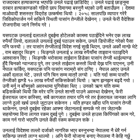
राजदरबार हत्याकाण्ड भएपछि उनले पढाई छाडिदिए । उनले पढाई छाड्नुमा
दरबार हत्याकाण्डको गहिरो छाप दिमागमा बस्नुनै भएको उनी बताउँछन । देशमा
माओवादी शसस्त्र विद्रोह उत्कर्षमा थियो । २०५८ सालपछि व्यापार गरेरै
जिविकोपार्जन गर्न सकिने स्थिती पासांग तेन्जीले देखेनन् । उनले फेरी वैदेशिक
रोजगारीमा जाने निर्णय गरे ।
यसपटक उनलाई दलालले दुबईमा होटेलको काममा पठाईदिने भनेर एक लाख
रुपैयाँ लियो, दलालले उनलाई दुबई पठाउन सकेन, उनले डिपोजीट गरेको पैसा
पनि फस्यो । तर पासांग तेन्जीलाई विदेश नगई सुखै थिएन, उनले अर्को मान्छे भेटे
, राम बहादुर थिङ्ग । थिङ्गले उनलाई ४ लाख रुपैयाँमा ताइवान पठाइदिने
आश्वासन दिए । थिङ्गकै भरोसामा ताईवान हिडेका पासांग तेन्जी थाईल्याण्ड
हुँदै चिनको ग्वान्जाउ पुगे, तर उनले ताईवान कस्तो थियो देख्न पनि पाएनन्, उनी
नेपाल फर्किए, यसपटक पनि पासांग नराम्रो संग ठगिए । नेपाल आएर उनले
अर्को दलाल भेटे , उस्ले पनि चिन सम्म मात्रै लग्यो । यति गर्दा सम्म पासाँग
तेन्जीको झण्डै १० लाख रुपैयाँ सकिसकेको थियो । ऋण झनझन बढ्दै गयो ।
उनी मर्नु न बाँच्नुको अवस्थामा पुगिसेका थिए । उनको ऋण यति सम्म
बढिसकेको थियो कि मरेर पनि उनले शान्ती पाउने अवस्था देखेनन्, फेरी
ईजरायल जान कस्सिए, सबै कागजात तयार पनि गरे तर ईजरायल जानका लागि
लाग्ने ठुलो खर्च उनले जुटाउन सकेनन । यति हण्डर खाँदा पनि पासांग तेन्जी
थाकेनन, उनले दुबईमा रहेका आफ्ना जेठानलाई सम्पर्क गरे तर जेठानकै
सहयोगमा विना लागत रकम दुबई पुगे । दुबईमा उनले हाउस किपिंगको काम गरे,
काम गर्न गारो भएपनि उनले केही रकम कमाउन सके ।
उनलाई विदेशमा तल्लो दर्जाको नागरिक भएर बस्नुभन्दा नेपालमा नै धेरै गर्न
सकिन्छ जस्तो लाग्न थाल्यो । अनि फेरी योजाना बनाए नेपालमा नै केहि गर्छु