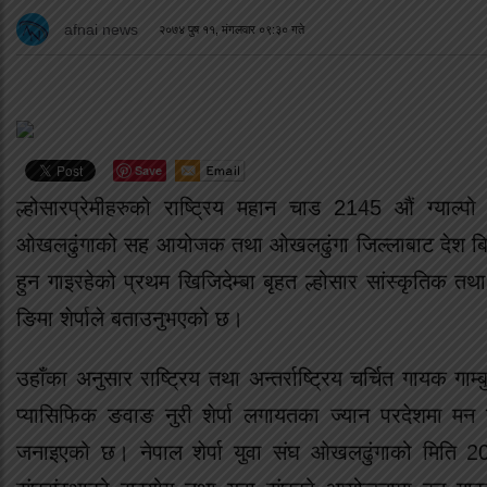
afnai news
२०७४ पुष ११, मंगलवार ०९:३० गते
Save
ल्होसारप्रेमीहरुको राष्ट्रिय महान चाड 2145 औं ग्याल्पो
ओखलढुंगाको सह आयोजक तथा ओखलढुंगा जिल्लाबाट देश बिदेशमा
हुन गाइरहेको प्रथम खिजिदेम्बा बृहत ल्होसार सांस्कृतिक तथ
ङिमा शेर्पाले बताउनुभएको छ।
उहाँका अनुसार राष्ट्रिय तथा अन्तर्राष्ट्रिय चर्चित गायक गाम्बु
प्यासिफिक ङवाङ नुरी शेर्पा लगायतका ज्यान परदेशमा मन गा
जनाइएको छ। नेपाल शेर्पा युवा संघ ओखलढुंगाको मिति 20