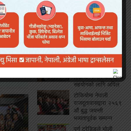
भविन थापा र लोकप्रिय
गायक सूर्य खड्का
सम्मानित
लोकप्रिय
ओसाकामा साइकल
दुर्घटनामा परी नेपाली
विद्यार्थी गम्भीर घाइते,
सहयोगको लागि अपिल
टोकियोमा नेपाली
राजदूतावासद्वारा २५६९
औं बुद्ध जयन्ती
भव्यतापूर्वक सम्पन्न
पुर्ण ट्रेडिङले भोली