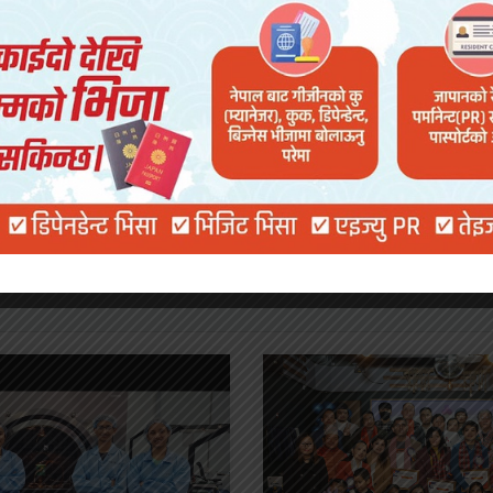
यो पनि पढ्नुहोस
ूरा,
टोकियोमा कविता कन्सर्ट २०२५ सम्पन्न