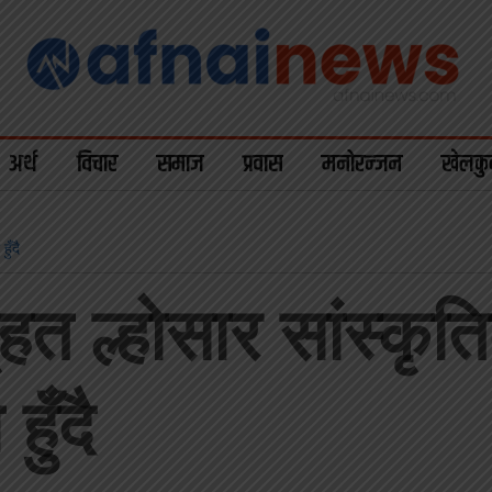
अर्थ
विचार
समाज
प्रवास
मनोरन्जन
खेलकु
ुँदै
ृहत ल्होसार सांस्क
ुँदै