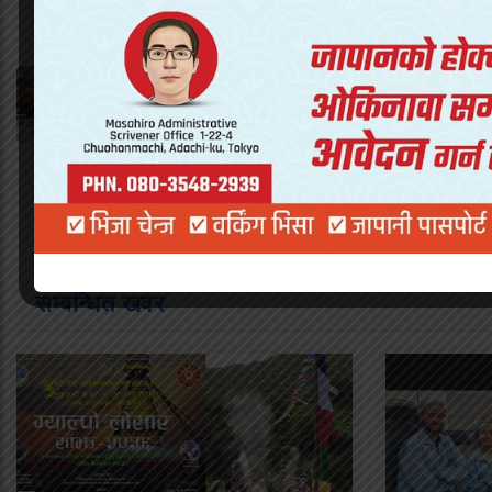
यो पनि पढ्नुहोस
दक्षिण कोरियामा ग्याल्पो लोसारको तयारी प
सियोल र बुसानमा भव्य कार्यक्रम गरिँदै
सम्बन्धित खवर