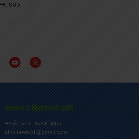
्पन्न, ७७७
समाचार र बिज्ञापनको लागि
सम्पर्क :-०८०- ९०४७- ३३४८
afnainews31@gmail.com