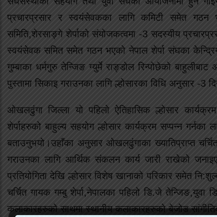
संघसंस्थाको सहयोग तथा युवा संघको आयोजनामा हुन गाइरहे
प्रचारप्रसार र स्वयंसेवकका लागि कमिटी समेत गठन भए
समिति,शेरसाङ्गे शेर्पाको संयोजकत्वमा -3 सदस्यीय प्रचारप्र
स्वयंसेवक समित समेत गठन भएको नेपाल शेर्पा संघका केन्द्रि
गुम्बाका धर्मगुरु तेन्जिङ ग्युर्मे राङ्डोल रिन्पोछेको बाहु
पुस्तामा सिकाइ गराउनका लागि ल्होसारका विधि अनुसार -3 दिन
ओखलढुंगा जिल्ला यो पहिलो ऐतिहासिक ल्होसार कार्यक्र
शेर्पाहरुको बाहुल्य सहयोग ल्होसार कार्यक्रम सप्पन्न गर्नका ल
बताउनुभयो।उहाँका अनुसार ओखलढुंगाका ख्यातिप्राप्त चर्चित ग
गराउनका लागि आर्थिक संकलन कार्य जारी राखेको जनाइएको
प्रतियोगिता देखि ल्होसार विशेष खानाको परिकार समेत नि:शुल्क 
चर्चित गायक गम्बु शेर्पा,नेपालका पहिलो डि.जे तेन्जिङ,युवा डि.
कलाकारहरुको साथमा स्थानीय कलाकारहरुको बेजोड सांगीतिक