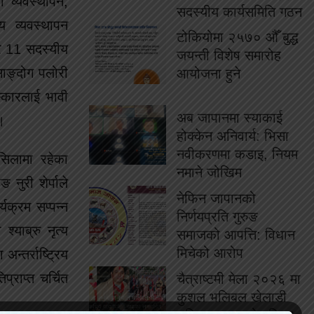
 व्यवस्थापन,
सदस्यीय कार्यसमिति गठन
य व्यवस्थापन
टोकियोमा २५७० औँ बुद्ध
रि 11 सदस्यीय
जयन्ती विशेष समारोह
साङ्दोग पलोरी
आयोजना हुने
ंस्कारलाई भावी
अब जापानमा स्याकाई
।
होक्केन अनिवार्य: भिसा
नवीकरणमा कडाइ, नियम
सिलामा रहेका
नमाने जोखिम
 नुरी शेर्पाले
नेफिन जापानको
यक्रम सप्पन्न
निर्णयप्रति गुरुङ
याब्रु नृत्य
समाजको आपत्ति: विधान
मिचेको आरोप
न्तर्राष्ट्रिय
प्राप्त चर्चित
चैत्राष्टमी मेला २०२६ मा
कुशल भलिबल खेलाडी