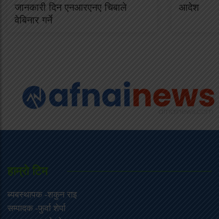
जानकारी दिन एनआरएनए चिबाले
आदेश
वेबिनार गर्ने
हाम्राे टिम
ब्यबस्थापक -शकुन राइ
सम्पादक -फुर्वा शेर्पा