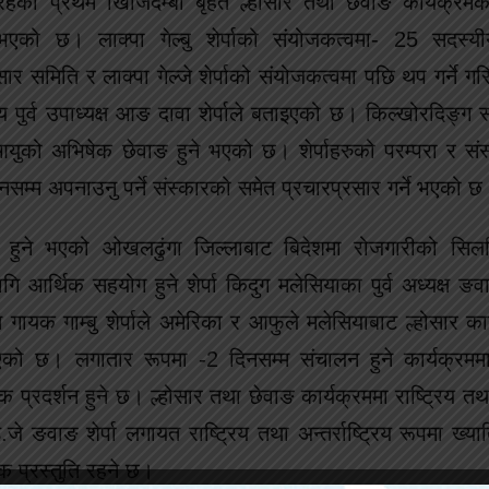
को प्रथम खिजिदेम्बा बृहत ल्होसार तथा छेवाङ कार्यक्रमको
को छ। लाक्पा गेल्बु शेर्पाको संयोजकत्वमा- 25 सदस्यी
सार समिति र लाक्पा गेल्जे शेर्पाको संयोजकत्वमा पछि थप गर्ने ग
य पुर्व उपाध्यक्ष आङ दावा शेर्पाले बताइएको छ। किल्खोरदिङ्ग 
लीबाट आयुको अभिषेक छेवाङ हुने भएको छ। शेर्पाहरुको परम्परा र स
सम्म अपनाउनु पर्ने संस्कारको समेत प्रचारप्रसार गर्ने भएको छ
म हुने भएको ओखलढुंगा जिल्लाबाट बिदेशमा रोजगारीको सिल
ागि आर्थिक सहयोग हुने शेर्पा किदुग मलेसियाका पुर्व अध्यक्ष ङवाङ
ायक गाम्बु शेर्पाले अमेरिका र आफुले मलेसियाबाट ल्होसार कार्
 छ। लगातार रूपमा -2 दिनसम्म संचालन हुने कार्यक्रममा श्
प्रदर्शन हुने छ। ल्होसार तथा छेवाङ कार्यक्रममा राष्ट्रिय तथा अ
जे ङवाङ शेर्पा लगायत राष्ट्रिय तथा अन्तर्राष्ट्रिय रूपमा ख्याति
 प्रस्तुति रहने छ।