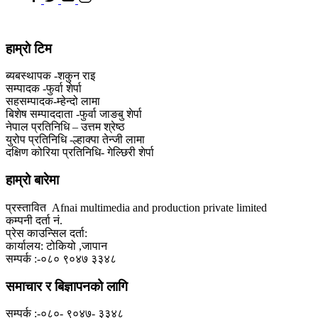
हाम्राे टिम
ब्यबस्थापक -शकुन राइ
सम्पादक -फुर्वा शेर्पा
सहसम्पादक-म्हेन्दो लामा
‍बिशेष सम्पाददाता -फुर्वा जा‌ङबु शेर्पा
नेपाल प्रतिनिधि – उत्तम श्रेष्ठ
युरोप प्रतिनिधि -ल्हाक्पा तेन्जी लामा
दक्षिण कोरिया प्रतिनिधि- गेल्छिरी शेर्पा
हाम्रो बारेमा
प्रस्तावित Afnai multimedia and production private limited
कम्पनी दर्ता नं.
प्रेस काउन्सिल दर्ता:
कार्यालय: टोकियो ,जापान
सम्पर्क :-०८० ९०४७ ३३४८
समाचार र बिज्ञापनको लागि
सम्पर्क :-०८०- ९०४७- ३३४८