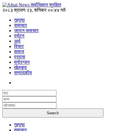
२०८३ श्रावण २३, शनिबार ००:४४ गते
गृहपृष्ठ
समाचार
जापान समाचार
पर्यटन
अर्थ
विचार
समाज
प्रवास
मनोरन्जन
खेलकुद
सम्पादकीय
गृहपृष्ठ
समाचार