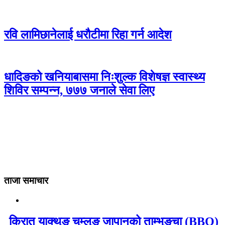
रवि लामिछानेलाई धरौटीमा रिहा गर्न आदेश
धादिङको खनियाबासमा निःशुल्क विशेषज्ञ स्वास्थ्य
शिविर सम्पन्न, ७७७ जनाले सेवा लिए
ताजा समाचार
किरात याक्थुङ चुम्लुङ जापानको ताम्भुङ्चा (BBQ)