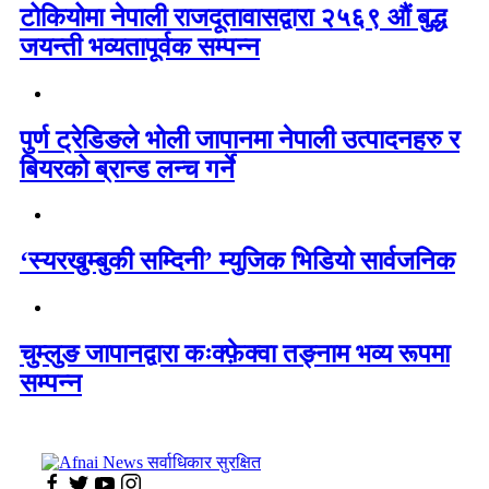
टोकियोमा नेपाली राजदूतावासद्वारा २५६९ औं बुद्ध
जयन्ती भव्यतापूर्वक सम्पन्न
पुर्ण ट्रेडिङले भोली जापानमा नेपाली उत्पादनहरु र
बियरको ब्रान्ड लन्च गर्ने
‘स्यरखुम्बुकी सम्दिनी’ म्युजिक भिडियो सार्वजनिक
चुम्लुङ जापानद्वारा कःक्फ़ेक्वा तङ्नाम भव्य रूपमा
सम्पन्न