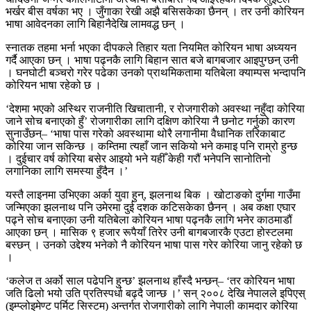
भर्खर बीस वर्षका भए । जुँगाका रेखी अझै बसिसकेका छैनन् । तर उनी कोरियन
भाषा आवेदनका लागि बिहानैदेखि लामवद्ध छन् ।
स्नातक तहमा भर्ना भएका दीपकले तिहार यता नियमित कोरियन भाषा अध्ययन
गर्दै आएका छन् । भाषा पढ्नकै लागि बिहान सात बजे बागबजार आइपुग्छन् उनी
। घनघोटी बञ्चरो गरेर पढेका उनको प्राथमिकतामा यतिबेला क्याम्पस भन्दापनि
कोरियन भाषा रहेको छ ।
‘देशमा भएको अस्थिर राजनीति खिचातानी, र रोजगारीको अवस्था नहुँदा कोरिया
जाने सोच बनाएको हुँ’ रोजगारीका लागि दक्षिण कोरिया नै छनोट गर्नुको कारण
सुनाउँछन्– ‘भाषा पास गरेको अवस्थामा थोरै लगानीमा वैधानिक तरिकाबाट
कोरिया जान सकिन्छ । कम्तिमा त्यहाँ जान सकियो भने कमाइ पनि राम्रो हुन्छ
। दुईचार वर्ष कोरिया बसेर आइयो भने यहीँ केही गरौं भनेपनि सानोतिनो
लगानिका लागि समस्या हुँदैन ।’
यस्तै लाइनमा उभिएका अर्का युवा हुन्, झलनाथ बिक । खोटाङको दुर्गमा गाउँमा
जन्मिएका झलनाथ पनि उमेरमा दुई दशक कटिसकेका छैनन् । अब कक्षा एघार
पढ्ने सोच बनाएका उनी यतिबेला कोरियन भाषा पढ्नकै लागि भनेर काठमाडौं
आएका छन् । मासिक ९ हजार रूपैयाँ तिरेर उनी बागबजारकै एउटा होस्टलमा
बस्छन् । उनको उद्देश्य भनेको नै कोरियन भाषा पास गरेर कोरिया जानु रहेको छ
।
‘कलेज त अर्को साल पढेपनि हुन्छ’ झलनाथ हाँस्दै भन्छन्– ‘तर कोरियन भाषा
जति ढिलो भयो उति प्रतिस्पर्धा बढ्दै जान्छ ।’ सन् २००८ देखि नेपालले इपिएस्
(इम्प्लोइमेण्ट पर्मिट सिस्टम) अन्तर्गत रोजगारीको लागि नेपाली कामदार कोरिया