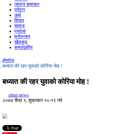
जापान समाचार
पर्यटन
अर्थ
विचार
समाज
प्रवास
मनोरन्जन
खेलकुद
सम्पादकीय
होमपेज
बध्यात की रहर युवाकाे काेरिया माेह !
बध्यात की रहर युवाकाे काेरिया माेह !
afnai news
२०७४ चैत्र ९, शुक्रबार १०:१९ गते