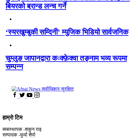
बियरको ब्रान्ड लन्च गर्ने
‘स्यरखुम्बुकी सम्दिनी’ म्युजिक भिडियो सार्वजनिक
चुम्लुङ जापानद्वारा कःक्फ़ेक्वा तङ्नाम भव्य रूपमा
सम्पन्न
हाम्राे टिम
ब्यबस्थापक -शकुन राइ
सम्पादक -फुर्वा शेर्पा