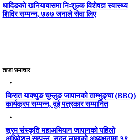
धादिङको खनियाबासमा निःशुल्क विशेषज्ञ स्वास्थ्य
शिविर सम्पन्न, ७७७ जनाले सेवा लिए
ताजा समाचार
किरात याक्थुङ चुम्लुङ जापानको ताम्भुङ्चा (BBQ)
कार्यक्रम सम्पन्न, दुई पत्रकार सम्मानित
श्रम संस्कृति महाअभियान जापानको पहिलो
अधिवेशन सम्पन्न, सुदन लामाको अध्यक्षतामा ३९