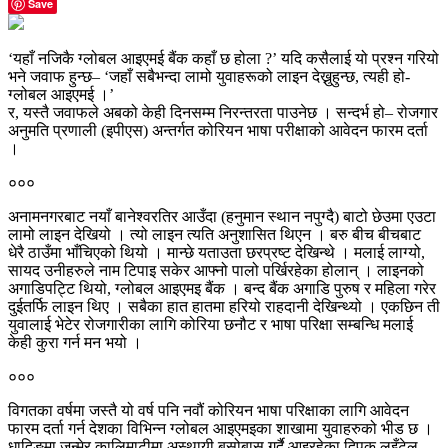
Save
‘यहाँ नजिकै ग्लोबल आइएमई बैंक कहाँ छ होला ?’ यदि कसैलाई यो प्रश्न गरियो
भने जवाफ हुन्छ– ‘जहाँ सबैभन्दा लामो युवाहरूको लाइन देख्नुहुन्छ, त्यही हो-
ग्लोबल आइएमई ।’
र, यस्तै जवाफले अबको केही दिनसम्म निरन्तरता पाउनेछ । सन्दर्भ हो– रोजगार
अनुमति प्रणाली (इपीएस) अन्तर्गत कोरियन भाषा परीक्षाको आवेदन फारम दर्ता
।
०००
अनामनगरबाट नयाँ बानेश्वरतिर आउँदा (हनुमान स्थान नपुग्दै) बाटो छेउमा एउटा
लामो लाइन देखियो । त्यो लाइन त्यति अनुशासित थिएन । बरु बीच बीचबाट
धेरै ठाउँमा भाँचिएको थियो । मान्छे यताउता छरप्रष्ट देखिन्थे । मलाई लाग्यो,
सायद उनीहरुले नाम टिपाइ सकेर आफ्नो पालो पर्खिरहेका होलान् । लाइनको
अगाडिपट्टि थियो, ग्लोबल आइएमइ बैंक । बन्द बैंक अगाडि पुरुष र महिला गरेर
दुईतर्फि लाइन थिए । सबैका हात हातमा हरियो राहदानी देखिन्थ्यो । एकछिन ती
युवालाई भेटेर रोजगारीका लागि कोरिया छनौट र भाषा परिक्षा सम्बन्धि मलाई
केही कुरा गर्न मन भयो ।
०००
विगतका वर्षमा जस्तै यो वर्ष पनि नवौं कोरियन भाषा परिक्षाका लागि आवेदन
फारम दर्ता गर्न देशका विभिन्न ग्लोबल आइएमइका शाखामा युवाहरुको भीड छ ।
धादिङमा जन्मेर कालिमाटीमा अस्थायी बसोबास गर्दै आइरहेका दिपक लुइँटेल