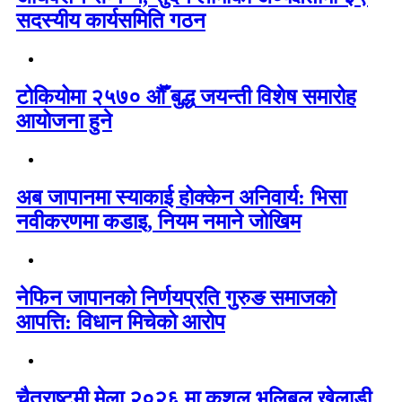
सदस्यीय कार्यसमिति गठन
टोकियोमा २५७० औँ बुद्ध जयन्ती विशेष समारोह
आयोजना हुने
अब जापानमा स्याकाई होक्केन अनिवार्य: भिसा
नवीकरणमा कडाइ, नियम नमाने जोखिम
नेफिन जापानको निर्णयप्रति गुरुङ समाजको
आपत्ति: विधान मिचेको आरोप
चैत्राष्टमी मेला २०२६ मा कुशल भलिबल खेलाडी