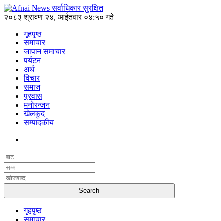
२०८३ श्रावण २४, आईतवार ०४:५० गते
गृहपृष्ठ
समाचार
जापान समाचार
पर्यटन
अर्थ
विचार
समाज
प्रवास
मनोरन्जन
खेलकुद
सम्पादकीय
गृहपृष्ठ
समाचार