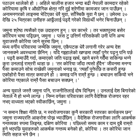
पठाउन थालेको हो । अहिले चालीस हजार भन्दा बढी नेपाली कामदार रहेको
कोरियामा कृषि र औद्योगिक क्षेत्र गरि दुई श्रेणीमा कामजार जान पाउँछन् ।
अनामनगरको लाइनमा भेटिएका धेरै युवा, साँच्चिकै युवा नै छन् । उमेरमा २०
देखि २५ भित्रका उनीहरु आफूँलाई पढ्दै गरेको विद्यार्थी भनेर चिनाउँछन् ।
जमुना श्रेष्ठ त्यसैको एक उदाहरण हुन् । घर काभ्रे । तर भक्तपुरमा बसेर
कोरियन भाषा पढ्छिन्, जमुना । प्लस टु उत्तिर्ण गरिसकेकी उनी पनि अन्य
युवाजस्तै कोरिया जाने सुरमा छिन् ।
मध्य वर्गीय परिवारमा जन्मेकि जमुना, एकैपटक धेरै लगानी गरेर अन्य देश
जानसक्ने अवस्थामा छैनिन् । यदि गइहालेको खण्डमा त्यहाँ पुगेर पढ्नु पनि पर्छ
। पढ्दै कमाउँदै गर्दा, कमाएको जति पढाइ खर्च, खाने बस्ने गर्दैमा सकिन्छ भन्ने
कुरा उनलाई राम्ररी थाहा छ । ‘तर कोरिया जाँदा त्यसो हुँदैन’ जीवनमा मनग्य
पैसा कमाउने सोच राखेकी जमुनाको भनाइ छ, ‘त्यहाँ पुगेपछि त कसरी हुन्छ
एकोहोरो पैसा मात्र कमाउने हो । कमाइ पनि राम्रै हुन्छ । बचाउन सकियो भने
कोरिया गएकाले राम्रै पैसा बचाउन सक्छन् ।’
अन्य युवाले जस्तै जमुना पनि, राजनीतिलाई दोष दिन्छिन् । उनलाई देश बिगारेको
नेताले नै हो भन्ने लाग्छ । निम्न वर्गका परिवारका लागि वैदेशिक रोजगार रहर
नभए वाध्यता भएको स्वीकार्छिन्, जमुना ।
‘न समान शिक्षा नीति छ, न स्वरोजगारका कुनै सरकारी स्तरका कार्यक्रम छन्’
जमुना राज्यप्रति आक्रोश पोख्न भ्याउँछिन् । वैदेशिक रोजगारीका लागि आकर्षक
गन्तव्यका रुपमा लिइन्छ, दक्षिण कोरिया । पछिल्लो समय काम र दाम दुबै राम्रो
हुने भएपछि युवाहरुको आकर्षक गन्तव्य बनेको हो, कोरिया । तर कोरिया जान
त्यति सहज भने छैन ।