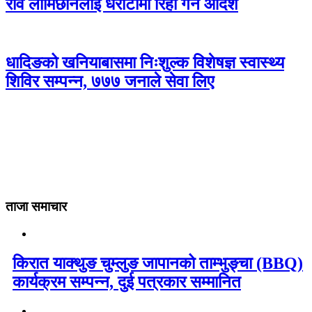
रवि लामिछानेलाई धरौटीमा रिहा गर्न आदेश
धादिङको खनियाबासमा निःशुल्क विशेषज्ञ स्वास्थ्य
शिविर सम्पन्न, ७७७ जनाले सेवा लिए
ताजा समाचार
किरात याक्थुङ चुम्लुङ जापानको ताम्भुङ्चा (BBQ)
कार्यक्रम सम्पन्न, दुई पत्रकार सम्मानित