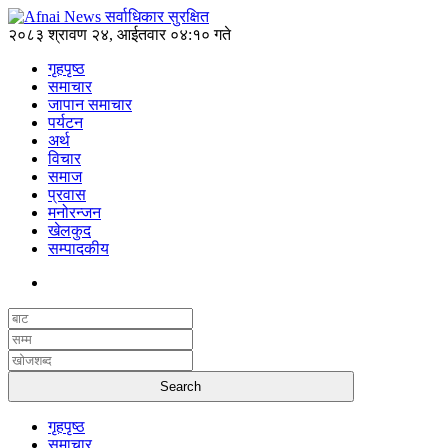
२०८३ श्रावण २४, आईतवार ०४:१० गते
गृहपृष्ठ
समाचार
जापान समाचार
पर्यटन
अर्थ
विचार
समाज
प्रवास
मनोरन्जन
खेलकुद
सम्पादकीय
गृहपृष्ठ
समाचार