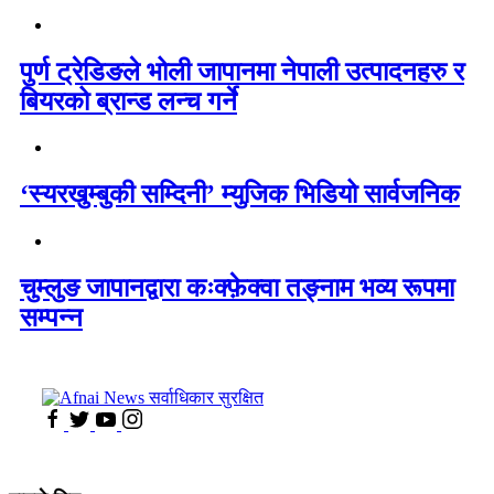
पुर्ण ट्रेडिङले भोली जापानमा नेपाली उत्पादनहरु र
बियरको ब्रान्ड लन्च गर्ने
‘स्यरखुम्बुकी सम्दिनी’ म्युजिक भिडियो सार्वजनिक
चुम्लुङ जापानद्वारा कःक्फ़ेक्वा तङ्नाम भव्य रूपमा
सम्पन्न