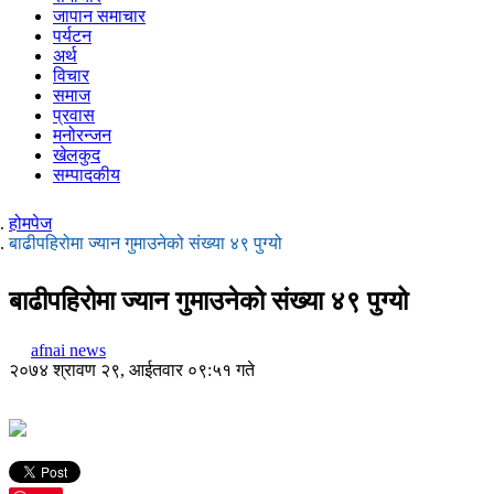
जापान समाचार
पर्यटन
अर्थ
विचार
समाज
प्रवास
मनोरन्जन
खेलकुद
सम्पादकीय
होमपेज
बाढीपहिरोमा ज्यान गुमाउनेको संख्या ४९ पुग्यो
बाढीपहिरोमा ज्यान गुमाउनेको संख्या ४९ पुग्यो
afnai news
२०७४ श्रावण २९, आईतवार ०९:५१ गते