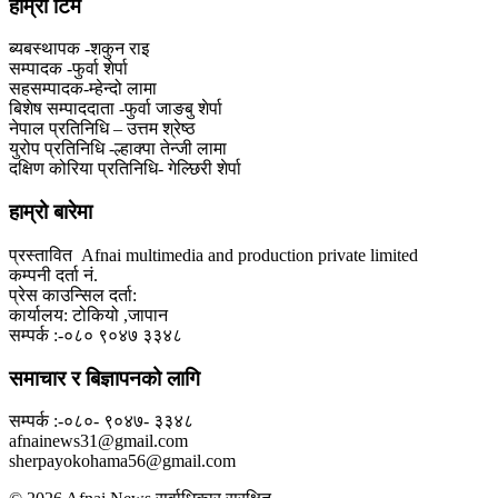
हाम्राे टिम
ब्यबस्थापक -शकुन राइ
सम्पादक -फुर्वा शेर्पा
सहसम्पादक-म्हेन्दो लामा
‍बिशेष सम्पाददाता -फुर्वा जा‌ङबु शेर्पा
नेपाल प्रतिनिधि – उत्तम श्रेष्ठ
युरोप प्रतिनिधि -ल्हाक्पा तेन्जी लामा
दक्षिण कोरिया प्रतिनिधि- गेल्छिरी शेर्पा
हाम्रो बारेमा
प्रस्तावित Afnai multimedia and production private limited
कम्पनी दर्ता नं.
प्रेस काउन्सिल दर्ता:
कार्यालय: टोकियो ,जापान
सम्पर्क :-०८० ९०४७ ३३४८
समाचार र बिज्ञापनको लागि
सम्पर्क :-०८०- ९०४७- ३३४८
afnainews31@gmail.com
sherpayokohama56@gmail.com