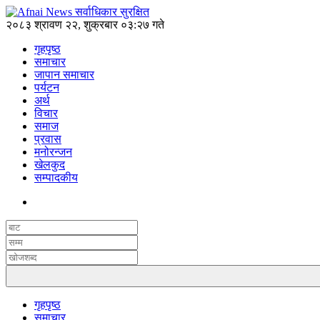
२०८३ श्रावण २२, शुक्रबार ०३:२७ गते
गृहपृष्ठ
समाचार
जापान समाचार
पर्यटन
अर्थ
विचार
समाज
प्रवास
मनोरन्जन
खेलकुद
सम्पादकीय
गृहपृष्ठ
समाचार