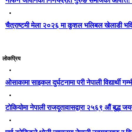
नेफिन जापानको निर्णयप्रति गुरुङ समाजको आपत्ति:
चैत्राष्टमी मेला २०२६ मा कुशल भलिबल खेलाडी भवि
लोकप्रिय
ओसाकामा साइकल दुर्घटनामा परी नेपाली विद्यार्थी ग
टोकियोमा नेपाली राजदूतावासद्वारा २५६९ औं बुद्ध जयन्