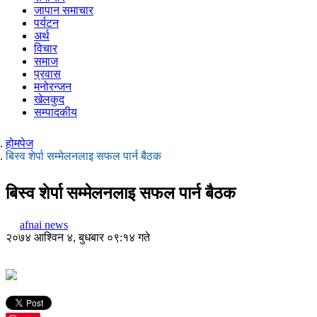
जापान समाचार
पर्यटन
अर्थ
विचार
समाज
प्रवास
मनोरन्जन
खेलकुद
सम्पादकीय
होमपेज
बिस्व शेर्पा सम्मेलनलाइ सफल पार्न बैठक
बिस्व शेर्पा सम्मेलनलाइ सफल पार्न बैठक
afnai news
२०७४ आश्विन ४, बुधबार ०९:१४ गते