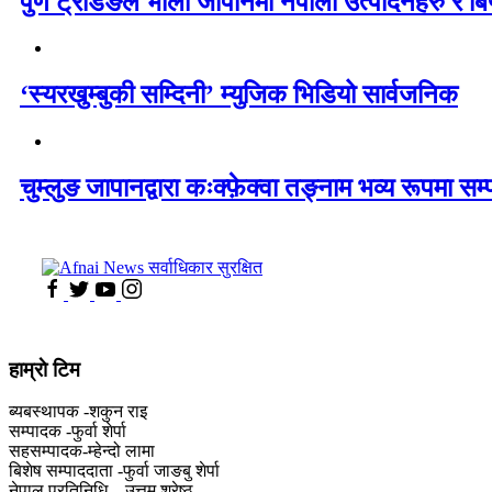
पुर्ण ट्रेडिङले भोली जापानमा नेपाली उत्पादनहरु र बिय
‘स्यरखुम्बुकी सम्दिनी’ म्युजिक भिडियो सार्वजनिक
चुम्लुङ जापानद्वारा कःक्फ़ेक्वा तङ्नाम भव्य रूपमा सम्
हाम्राे टिम
ब्यबस्थापक -शकुन राइ
सम्पादक -फुर्वा शेर्पा
सहसम्पादक-म्हेन्दो लामा
‍बिशेष सम्पाददाता -फुर्वा जा‌ङबु शेर्पा
नेपाल प्रतिनिधि – उत्तम श्रेष्ठ