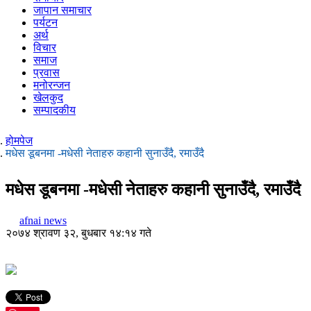
जापान समाचार
पर्यटन
अर्थ
विचार
समाज
प्रवास
मनोरन्जन
खेलकुद
सम्पादकीय
होमपेज
मधेस डूबनमा -मधेसी नेताहरु कहानी सुनाउँदै, रमाउँदै
मधेस डूबनमा -मधेसी नेताहरु कहानी सुनाउँदै, रमाउँदै
afnai news
२०७४ श्रावण ३२, बुधबार १४:१४ गते