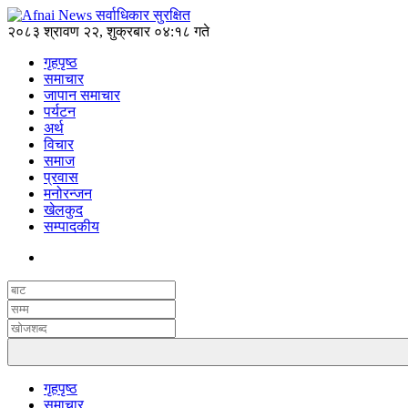
२०८३ श्रावण २२, शुक्रबार ०४:१८ गते
गृहपृष्ठ
समाचार
जापान समाचार
पर्यटन
अर्थ
विचार
समाज
प्रवास
मनोरन्जन
खेलकुद
सम्पादकीय
गृहपृष्ठ
समाचार