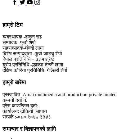
हाम्राे टिम
ब्यबस्थापक -शकुन राइ
सम्पादक -फुर्वा शेर्पा
सहसम्पादक-म्हेन्दो लामा
‍बिशेष सम्पाददाता -फुर्वा जा‌ङबु शेर्पा
नेपाल प्रतिनिधि – उत्तम श्रेष्ठ
युरोप प्रतिनिधि -ल्हाक्पा तेन्जी लामा
दक्षिण कोरिया प्रतिनिधि- गेल्छिरी शेर्पा
हाम्रो बारेमा
प्रस्तावित Afnai multimedia and production private limited
कम्पनी दर्ता नं.
प्रेस काउन्सिल दर्ता:
कार्यालय: टोकियो ,जापान
सम्पर्क :-०८० ९०४७ ३३४८
समाचार र बिज्ञापनको लागि