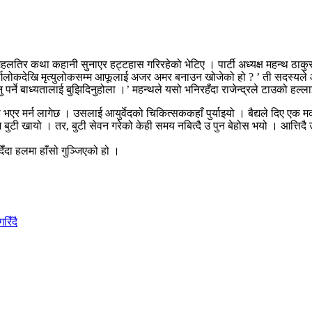
िर कथा कहानी सुनाएर हट्टहास गरिरहेको भेटिए । पार्टी अध्यक्ष महन्थ ठाकुर
वर्गलोकदेखि मृत्युलोकसम्म आफूलाई अजर अमर बनाउन खोजेको हो ? ’ ती सदस्यले आक
 पर्ने बाध्यतालाई बुझिदिनुहोला ।’ महन्थले यसो भनिरहँदा राजेन्द्रले टाउको हल्ला
र मर्न लागेछ । उसलाई आयुर्वेदको चिकित्सककहाँ पुर्याइयो । बैद्यले दिए एक मक
 बुटी खायो । तर, बुटी सेवन गरेको केही समय नबित्दै उ पुन बेहोस भयो । आत्तिदै उ
िँदा हलमा हाँसो गुञ्जिएको हो ।
रिँदै