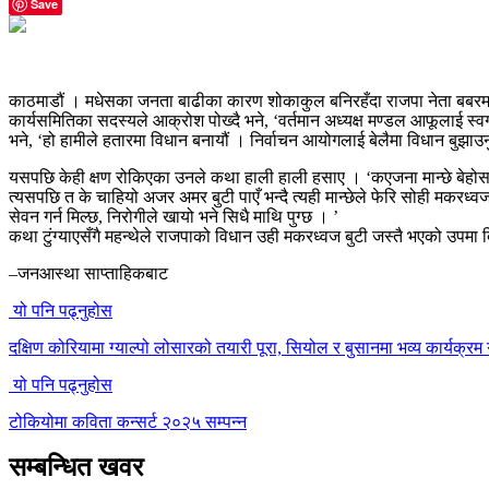
Save
काठमाडौं । मधेसका जनता बाढीका कारण शोकाकुल बनिरहँदा राजपा नेता बबरमहलत
कार्यसमितिका सदस्यले आक्रोश पोख्दै भने, ‘वर्तमान अध्यक्ष मण्डल आफूलाई स्
भने, ‘हो हामीले हतारमा विधान बनायौं । निर्वाचन आयोगलाई बेलैमा विधान बुझाउनु
यसपछि केही क्षण रोकिएका उनले कथा हाली हाली हसाए । ‘कएजना मान्छे बेहोस भए
त्यसपछि त के चाहियो अजर अमर बुटी पाएँ भन्दै त्यही मान्छेले फेरि सोही मकरध्वज
सेवन गर्न मिल्छ, निरोगीले खायो भने सिधै माथि पुग्छ । ’
कथा टुंग्याएसँगै महन्थेले राजपाको विधान उही मकरध्वज बुटी जस्तै भएको उपमा द
–जनआस्था साप्ताहिकबाट
यो पनि पढ्नुहोस
दक्षिण कोरियामा ग्याल्पो लोसारको तयारी पूरा, सियोल र बुसानमा भव्य कार्यक्रम ग
यो पनि पढ्नुहोस
टोकियोमा कविता कन्सर्ट २०२५ सम्पन्न
सम्बन्धित खवर