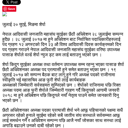
Save
जुलाई २० युएई, मिङमा शेर्पा
नेपाल आदिवासी जनजाति महासंघ युएईका छैठौ अधिवेशन २८ जुलाईमा सम्पन्न
हुदैछ । २८ जुलाई २०१७ मा हुने अधिवेशन बाट निर्वाचित पदाधिकारीहरुलाई
पद ग्रहण १२ अगस्टको दिन २३ औ विश्व आदिवासी दिवस कार्यक्रमको दिन
पद ग्रहण गराउने नेपाल आदिवासी जनजाति महासंघ युएईका वरिष्ठ उपाध्यक्ष
पासाङ शेर्पाले वर्ल्ड शेर्पा न्युज ड्ट कम लाई बताउनु भएको छन ।
शेर्पा किदुग युएईका अध्यक्ष तथा वर्तमान उपाध्यक्ष सम्म रहन्नु भएका पासाङ शेर्पा
छैठौ अधिवेशनका अध्यक्ष पद प्रत्यासी हुने समेत बताउनु भएका छन । १९
जुलाई २०१७ को सम्पन्न बैठक बाट लागु हुने गरि अध्यक्ष पदको राजीनामा
स्वीकृति भई महासचिव आङ फुरी शेर्पा लाई कार्यबाहक
अध्यक्षको जिम्मेवारी सर्वसहमत सुम्पिएको छन । शेर्पाको राजिनामा पछि रिक्त
अध्यक्ष पदमा आङ फुरी शेर्पाले जिम्मेवारी ग्रहण गर्दै किदुगको आगामी जनवरी
२०१८ मा हुने अधिबेशन पछि किदुगले नयाँ नेतृत्व पाउने समेत जानकारी दिनु
भएको छन ।
छैठौ अधिवेशनका अध्यक्ष पदका प्रत्यासी शेर्पा भने आफू पहिचानको पक्षमा सधैं
अग्रसर रहेको हुनाले युएईमा रहेको सबै जातीय संघ सस्थाले सर्वसम्मत आफू
लाई समर्थन गर्ने र अधिवेशन सम्पन्न पछि आजै नयाँ जोसका साथ सस्था लाई
अगाडि बढाउने उनको दाबी रहेको छन ।