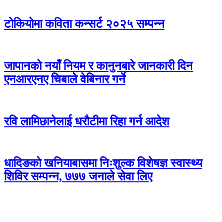
टोकियोमा कविता कन्सर्ट २०२५ सम्पन्न
जापानको नयाँ नियम र कानुनबारे जानकारी दिन
एनआरएनए चिबाले वेबिनार गर्ने
रवि लामिछानेलाई धरौटीमा रिहा गर्न आदेश
धादिङको खनियाबासमा निःशुल्क विशेषज्ञ स्वास्थ्य
शिविर सम्पन्न, ७७७ जनाले सेवा लिए