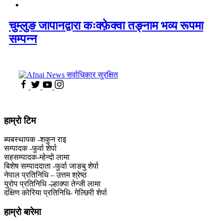
चुम्लुङ जापानद्वारा कःक्फ़ेक्वा तङ्नाम भव्य रूपमा
सम्पन्न
हाम्राे टिम
ब्यबस्थापक -शकुन राइ
सम्पादक -फुर्वा शेर्पा
सहसम्पादक-म्हेन्दो लामा
‍बिशेष सम्पाददाता -फुर्वा जा‌ङबु शेर्पा
नेपाल प्रतिनिधि – उत्तम श्रेष्ठ
युरोप प्रतिनिधि -ल्हाक्पा तेन्जी लामा
दक्षिण कोरिया प्रतिनिधि- गेल्छिरी शेर्पा
हाम्रो बारेमा