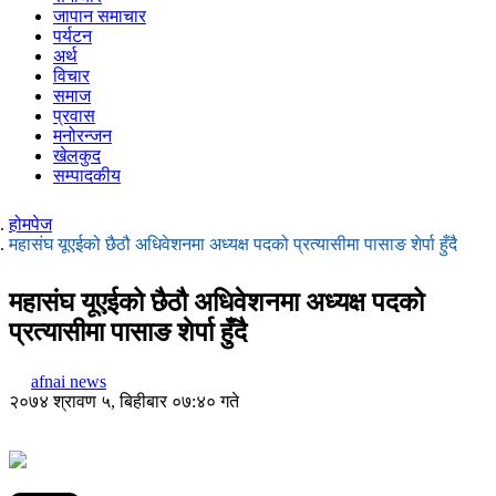
जापान समाचार
पर्यटन
अर्थ
विचार
समाज
प्रवास
मनोरन्जन
खेलकुद
सम्पादकीय
होमपेज
महासंघ यूएईको छैठौ अधिवेशनमा अध्यक्ष पदको प्रत्यासीमा पासाङ शेर्पा हुँदै
महासंघ यूएईको छैठौ अधिवेशनमा अध्यक्ष पदको
प्रत्यासीमा पासाङ शेर्पा हुँदै
afnai news
२०७४ श्रावण ५, बिहीबार ०७:४० गते