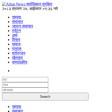
२०८३ श्रावण २४, आईतवार ०९:३६ गते
गृहपृष्ठ
समाचार
जापान समाचार
पर्यटन
अर्थ
विचार
समाज
प्रवास
मनोरन्जन
खेलकुद
सम्पादकीय
गृहपृष्ठ
समाचार