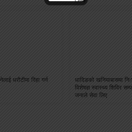
ेलाई धरौटीमा रिहा गर्न
धादिङको खनियाबासमा निःश
विशेषज्ञ स्वास्थ्य शिविर सम
जनाले सेवा लिए