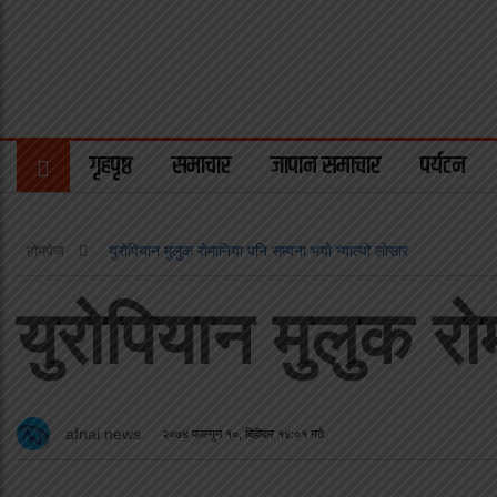
गृहपृष्ठ
समाचार
जापान समाचार
पर्यटन
होमपेज
युरोपियान मुलुक रोमानिया पनि सम्पना भयो ग्याल्पो लोसार
युरोपियान मुलुक रो
afnai news
२०७४ फाल्गुन १०, बिहीबार १४:०१ गते