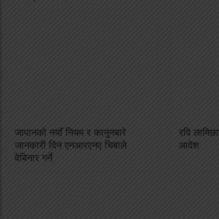
जापानको नयाँ नियम र कानुनबारे
रवि लामिछान
जानकारी दिन एनआरएनए चिबाले
आदेश
वेबिनार गर्ने