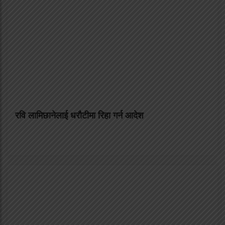
रवि लामिछानेलाई धरौटीमा रिहा गर्न आदेश