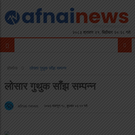
२०८३ श्रावण २१, बिहीबार २०:२८ गते
होमपेज
लोसार गुथुक साँझ सम्पन्न
लोसार गुथुक साँझ सम्पन्न
afnai news
२०७३ फाल्गुन १८, बुधबार ०३:५१ गते