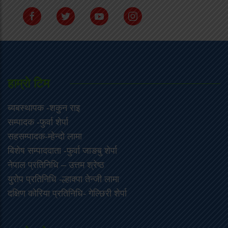
हाम्राे टिम
ब्यबस्थापक -शकुन राइ
सम्पादक -फुर्वा शेर्पा
सहसम्पादक-म्हेन्दो लामा
‍बिशेष सम्पाददाता -फुर्वा जा‌ङबु शेर्पा
नेपाल प्रतिनिधि – उत्तम श्रेष्ठ
युरोप प्रतिनिधि -ल्हाक्पा तेन्जी लामा
दक्षिण कोरिया प्रतिनिधि- गेल्छिरी शेर्पा