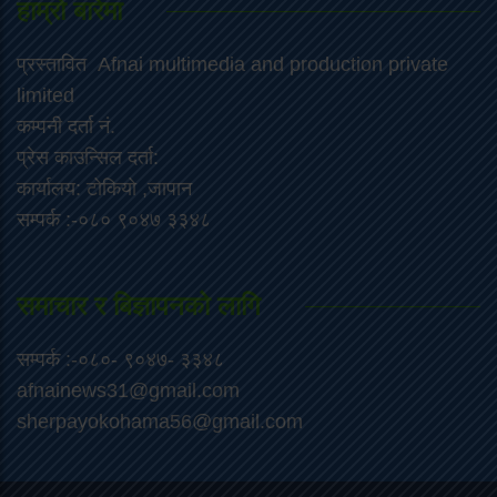
हाम्रो बारेमा
प्रस्तावित Afnai multimedia and production private
limited
कम्पनी दर्ता नं.
प्रेस काउन्सिल दर्ता:
कार्यालय: टोकियो ,जापान
सम्पर्क :-०८० ९०४७ ३३४८
समाचार र बिज्ञापनको लागि
सम्पर्क :-०८०- ९०४७- ३३४८
afnainews31@gmail.com
sherpayokohama56@gmail.com