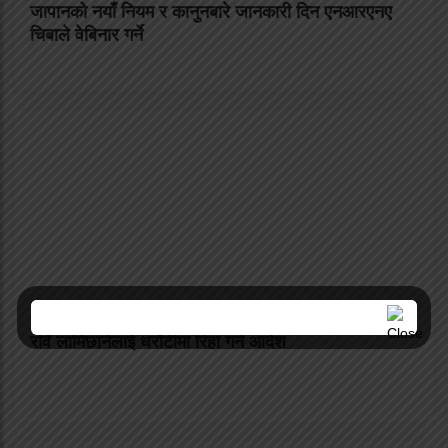
जापानको नयाँ नियम र कानुनबारे जानकारी दिन एनआरएनए
चिबाले वेबिनार गर्ने
रवि लामिछानेलाई धरौटीमा रिहा गर्न आदेश