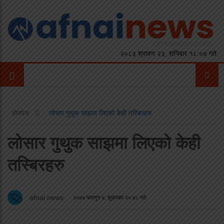
२०८३ श्रावण २३, शनिबार १८:०४ गते
होमपेज
लोसार गुथुक साझमा लिएको केही तस्बिरहरु
लोसार गुथुक साझमा लिएको केही
तस्बिरहरु
afnai news
२०७४ फाल्गुन ४, शुक्रबार २०:४८ गते