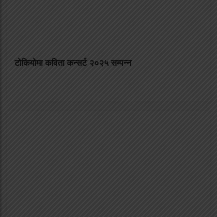
टोकियोमा कविता कन्सर्ट २०२५ सम्पन्न