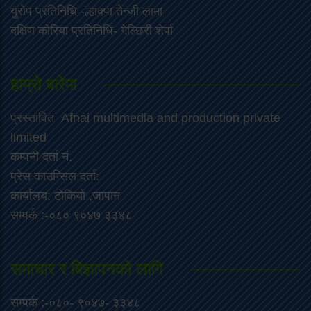
युरोप प्रतिनिधि -ल्हाक्पा तेन्जी लामा
दक्षिण कोरिया प्रतिनिधि- गेल्छिरी शेर्पा
हाम्रो बारेमा
प्रस्तावित Afnai multimedia and production private
limited
कम्पनी दर्ता नं.
प्रेस काउन्सिल दर्ता:
कार्यालय: टोकियो ,जापान
सम्पर्क :-०८० ९०४७ ३३४८
समाचार र बिज्ञापनको लागि
सम्पर्क :-०८०- ९०४७- ३३४८