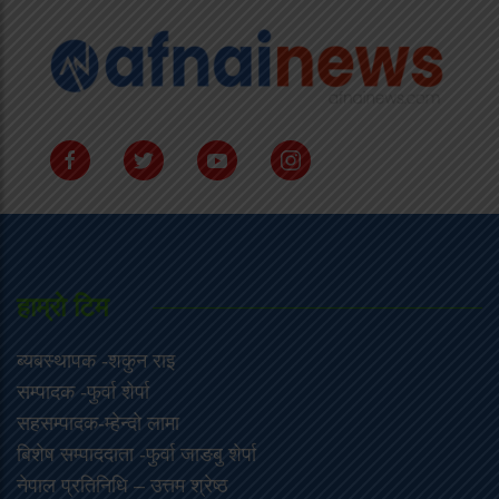
हाम्राे टिम
ब्यबस्थापक -शकुन राइ
सम्पादक -फुर्वा शेर्पा
सहसम्पादक-म्हेन्दो लामा
‍बिशेष सम्पाददाता -फुर्वा जा‌ङबु शेर्पा
नेपाल प्रतिनिधि – उत्तम श्रेष्ठ