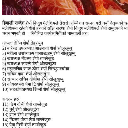
हिमाली सन्देश
शेर्पा किदुग मेलेशियले तेस्रो अधिवेशन सम्पन गरी नयाँ नेतृत्वक
मलेशियमा रहेको शेर्पा हरुको साँझ सस्था शेर्पा किदुग मलेशियले शेर्पा समुदयको भा
चयन भएको हो । निर्वचित कार्यसमितीको नामवाली हरुः
अध्यक्ष तेन्जि शेर्पा तेह्रथुम
2) बरिस्ठ उपअध्यक्ष आङदावा शेर्पा सोलुखुम्बु
3) महीला उपाध्यकष पासाङल्हमु शेर्पा सोलुखुम्बु
4) उपाध्यक्ष मीङमा शेर्पा ताप्लेजुङ
5) उपाध्यक्ष साङगे शेर्पा ओखलढुंगा
6) महासचिव साङ डाेमा शेर्पा सिन्धुपाल्चोक
7) सचिव दावा शेर्पा ओखलढुंगा
8) संन्चार सचिव दोर्चीमा शेर्पा सोलुखुम्बु
9) कोषअध्यक्ष पेमा टि शेर्पा सोलुखुम्बु
10) सहकाेषअध्यक्ष रिन्जी शेर्पा सोलुखुम्बु
सदस्य हरु
11) ङिम दाेर्ची शेर्पा ताप्लेजुङ
12) नुर्बु शेर्पा ओखलढुंगा
13) ज्ञान शेर्पा ताप्लेजुङ
14) मिङमा पोया शेर्पा ताप्लेजुङ
15) पेमा छिरी शेर्पा ताप्लेजुङ