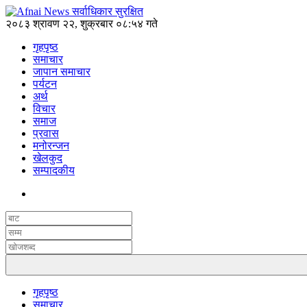
२०८३ श्रावण २२, शुक्रबार ०८:५४ गते
गृहपृष्ठ
समाचार
जापान समाचार
पर्यटन
अर्थ
विचार
समाज
प्रवास
मनोरन्जन
खेलकुद
सम्पादकीय
गृहपृष्ठ
समाचार