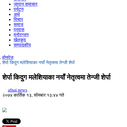
जापान समाचार
पर्यटन
अर्थ
विचार
समाज
प्रवास
मनोरन्जन
खेलकुद
सम्पादकीय
होमपेज
शेर्पा किदुग मलेशियाका नयाँ नेतृत्वमा तेन्जी शेर्पा
शेर्पा किदुग मलेशियाका नयाँ नेतृत्वमा तेन्जी शेर्पा
afnai news
२०७४ कार्तिक १३, सोमबार १३:४४ गते