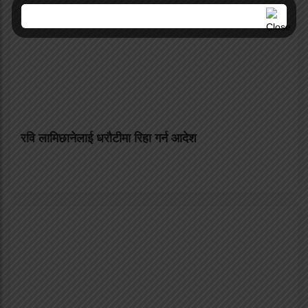
रवि लामिछानेलाई धरौटीमा रिहा गर्न आदेश