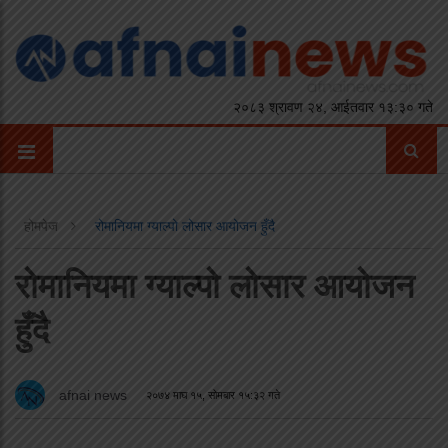
२०८३ श्रावण २४, आईतवार १३:३० गते
होमपेज
रोमानियमा ग्याल्पो लोसार आयोजन हुँदै
रोमानियमा ग्याल्पो लोसार आयोजन
हुँदै
afnai news
२०७४ माघ १५, सोमबार १५:३२ गते