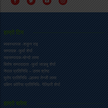
हाम्राे टिम
ब्यबस्थापक -शकुन राइ
सम्पादक -फुर्वा शेर्पा
सहसम्पादक-म्हेन्दो लामा
‍बिशेष सम्पाददाता -फुर्वा जा‌ङबु शेर्पा
नेपाल प्रतिनिधि – उत्तम श्रेष्ठ
युरोप प्रतिनिधि -ल्हाक्पा तेन्जी लामा
दक्षिण कोरिया प्रतिनिधि- गेल्छिरी शेर्पा
हाम्रो बारेमा