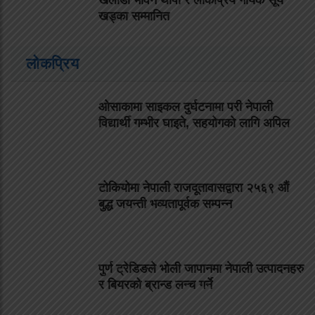
खेलाडी भविन थापा र लोकप्रिय गायक सूर्य
खड्का सम्मानित
लोकप्रिय
ओसाकामा साइकल दुर्घटनामा परी नेपाली
विद्यार्थी गम्भीर घाइते, सहयोगको लागि अपिल
टोकियोमा नेपाली राजदूतावासद्वारा २५६९ औं
बुद्ध जयन्ती भव्यतापूर्वक सम्पन्न
पुर्ण ट्रेडिङले भोली जापानमा नेपाली उत्पादनहरु
र बियरको ब्रान्ड लन्च गर्ने