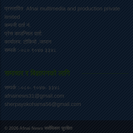
प्रस्तावित Afnai multimedia and production private
limited
कम्पनी दर्ता नं.
प्रेस काउन्सिल दर्ता:
कार्यालय: टोकियो ,जापान
सम्पर्क :-०८० ९०४७ ३३४८
समाचार र बिज्ञापनको लागि
सम्पर्क :-०८०- ९०४७- ३३४८
afnainews31@gmail.com
sherpayokohama56@gmail.com
© 2026 Afnai News सर्वाधिकार सुरक्षित