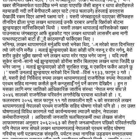
खबर सैनिकमार्फत पठाउँदैछ भन्ने थाहा पाएपछि जैसी बाहुन र थापा क्षेत्रीहरुले
मस्र्याङदी नदी तर्ने बेनीघाटमै आएर घाटे (नाउ चलाउने) हरुलाई डरत्रास
देखाउँदै रकम दिएर आफ्नो पक्षमा पारे । यसरी जंगबहादुरले पठाएका सैनिकहरु
तीनदिन ढीला पुग्दा लखन थापालाई उनकै दरबार अगाडि खिर्राको बोटमा
झुन्ड्याइएर मारिसकिएको थियो । यसरी लखन थापालाई मारिसकेको खबर
पाउनसाथ जंगबहादुर आफै बुङकोट गएर लखन थापाको लाससँग क्षमा मागी
पत्थरघट्टाको बाटो हँुदै काठमाण्डौ फर्किएका थिए ।
भनिन्छ, लखन थापामगरले मर्नुअघि यसो भनेका थिए, ‘–म मरेको सात दिनभित्र
त्यो जंगे पनि मर्नेछ । मलाई झुन्ड्याएको बेला कोही पनि नरुनू र पीर नर्गनू, मेरो
शरीर कुहेर भुइँमा खस्यो भने लखन थापा मरेर गएछ भनेर जान्नु । यदि त्यसै
सुकेर सानो–सानो भई झुन्ड्याएको डोरीमा शरीर बिलाएमा लखन थापा जिउँदै छ
भनेर जान्नु । मलाई झुन्ड्याएको डोरी सुरक्षित राख्नू, म एकदिन फर्केर आउने छु
।’ यसरी उनलाई झुन्ड्याएर मारेको दिन थियो –विसं १९३३, फागुन २ गते ।
हो, यसरी हेर्दा निर्विवाद रुपमा लखन थापामगरलाई राजनैतिक रुपमा नेपालको
प्रथम सहिद मान्नमा कसैले कुनै कन्जुसाईँ गर्नु पर्ने कारण देखिदैन । हुन त
यसका लागि मगर जातिको आधिकारिक जातीय संस्था ‘नेपाल मगर संघ’ले
२०४६ सालको राजनैतिक परिवर्तन लगत्तैदेखि प्रयास थालेको हो । र,
फलस्वरुप २०५६ साल फागुन ११ गते तत्कालीन श्री ५ को सरकारले लखन
थापामगरलाई नेपालको प्रथम राजनैकि सहिद घोषणा गरेको पनि हो । तर उक्त
घोषणालाई विविध कारणले गर्दा कार्यन्ययनमा ल्याउनै चाहेन, नेपालका
कर्मचारीतन्त्रले । आदिवासी जनजाति चलचित्रकर्मी तथा लेखक संजोग
लाफामगरका अनुसार २०६२/०६३ को तेस्रो जनआन्दोलन पछिको परिवर्तनपछि
पनि नेपाल मगर संघले लखन थापामगरलाई नेपालको प्रथम सहिद घोषणा
गरियोस् भनी पटकपटक संस्कृति, पर्यटन तथा नागरिक उड्डयन मन्त्रालयमा