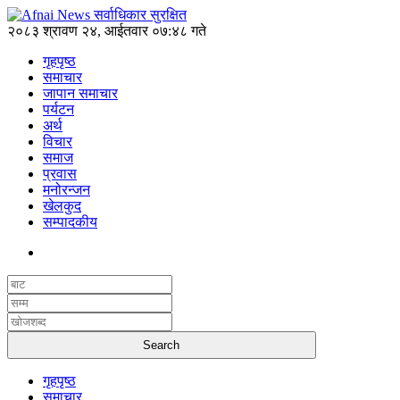
२०८३ श्रावण २४, आईतवार ०७:४८ गते
गृहपृष्ठ
समाचार
जापान समाचार
पर्यटन
अर्थ
विचार
समाज
प्रवास
मनोरन्जन
खेलकुद
सम्पादकीय
गृहपृष्ठ
समाचार