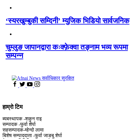
‘स्यरखुम्बुकी सम्दिनी’ म्युजिक भिडियो सार्वजनिक
चुम्लुङ जापानद्वारा कःक्फ़ेक्वा तङ्नाम भव्य रूपमा
सम्पन्न
हाम्राे टिम
ब्यबस्थापक -शकुन राइ
सम्पादक -फुर्वा शेर्पा
सहसम्पादक-म्हेन्दो लामा
‍बिशेष सम्पाददाता -फुर्वा जा‌ङबु शेर्पा