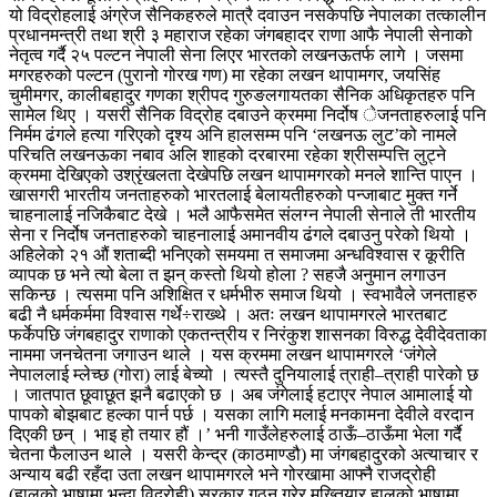
यो विद्रोहलाई अंग्रेज सैनिकहरुले मात्रै दवाउन नसकेपछि नेपालका तत्कालीन
प्रधानमन्त्री तथा श्री ३ महाराज रहेका जंगबहादर राणा आफै नेपाली सेनाको
नेतृत्व गर्दै २५ पल्टन नेपाली सेना लिएर भारतको लखनऊतर्फ लागे । जसमा
मगरहरुको पल्टन (पुरानो गोरख गण) मा रहेका लखन थापामगर, जयसिंह
चुमीमगर, कालीबहादुर गणका श्रीपद गुरुङलगायतका सैनिक अधिकृतहरु पनि
सामेल थिए । यसरी सैनिक विद्रोह दबाउने क्रममा निर्दोष ेजनताहरुलाई पनि
निर्मम ढंगले हत्या गरिएको दृश्य अनि हालसम्म पनि ‘लखनऊ लुट’को नामले
परिचति लखनऊका नबाव अलि शाहको दरबारमा रहेका श्रीसम्पत्ति लुट्ने
क्रममा देखिएको उश्रृंखलता देखेपछि लखन थापामगरको मनले शान्ति पाएन ।
खासगरी भारतीय जनताहरुको भारतलाई बेलायतीहरुको पन्जाबाट मुक्त गर्ने
चाहनालाई नजिकैबाट देखे । भलै आफैसमेत संलग्न नेपाली सेनाले ती भारतीय
सेना र निर्दोष जनताहरुको चाहनालाई अमानवीय ढंगले दबाउनु परेको थियो ।
अहिलेको २१ औं शताब्दी भनिएको समयमा त समाजमा अन्धविश्वास र कूरीति
व्यापक छ भने त्यो बेला त झन् कस्तो थियो होला ? सहजै अनुमान लगाउन
सकिन्छ । त्यसमा पनि अशिक्षित र धर्मभीरु समाज थियो । स्वभावैले जनताहरु
बढी नै धर्मकर्ममा विश्वास गर्थे÷राख्थे । अतः लखन थापामगरले भारतबाट
फर्केपछि जंगबहादुर राणाको एकतन्त्रीय र निरंकुश शासनका विरुद्ध देवीदेवताका
नाममा जनचेतना जगाउन थाले । यस क्रममा लखन थापामगरले ‘जंगेले
नेपाललाई म्लेच्छ (गोरा) लाई बेच्यो । त्यस्तै दुनियालाई त्राही–त्राही पारेको छ
। जातपात छूवाछूत झनै बढाएको छ । अब जंगेलाई हटाएर नेपाल आमालाई यो
पापको बोझबाट हल्का पार्न पर्छ । यसका लागि मलाई मनकामना देवीले वरदान
दिएकी छन् । भाइ हो तयार हौं ।’ भनी गाउँलेहरुलाई ठाऊँ–ठाऊँमा भेला गर्दै
चेतना फैलाउन थाले । यसरी केन्द्र (काठमाण्डौ) मा जंगबहादुरको अत्याचार र
अन्याय बढी रहँदा उता लखन थापामगरले भने गोरखामा आफ्नै राजद्रोही
(हालको भाषामा भन्दा विद्रोही) सरकार गठन गरेर मुख्तियार हालको भाषामा