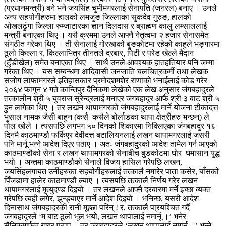
(प्रधानमन्त्री) बने भने जयसिंह चुमीमगरलाई सेनापति (जनरल) बनाए । उनले
अन्य सहयोगीहरुमा हालको लमजुङ जिल्लाका सुकदेव गुरुङ, हालको
ओखलढुंगा जिल्ला रुम्जाटारका ज्ञान दिलदास र ब्राह्मण कालु लम्साललाई
मन्त्री बनाएका थिए । यसै क्रममा उनले आफ्नै नेतृत्वमा २ हजार सेनासमेत
संगठीत गरेका थिए । ती सेनालाई गोरखाको बुङकोटमा रहेको काहुले भङ्गारमा
ठूलो किल्ला र, किल्लाभित्र तीनतले दरबार, पिटी र परेड खेल्ले मैदान
(टुँडीखेल) समेत बनाएका थिए । साथै उनले आवश्यक हातहतियार पनि जम्मा
गरेका थिए । यस सम्बन्धमा आदिवासी जनजाति चलचित्रकर्मी तथा लेखक
संजोग लाफामगरले इतिहासकार प्रमोदशमशेर राणाको भनाईलाई कोड गरेर
२०६४ फागुन ४ गते कान्तिपुर दैनिकमा लेखेको एक लेख अनुसार जंगबहादुरले
तत्कालीन श्री ५ युवराज सुरेन्द्रलाई मनाएर जंगबहादुर आफै श्री ३ बाट श्री ५
हुन लागेका थिए । तर लखन थापामगरको जंगबहादुरलाई मार्ने योजना टीकादत्त
भुसाल नामक जैसी बाहुन (कसै–कसैले बोर्लाङका थापा क्षेत्रीहरु भन्छन्) ले
पोल खोले । त्यसपछि लगभग ५० दिनको शिकारमा निक्लिएका जंगबहादुर १६
दिनमै काठमाण्डौ फर्किएर देवीदत्त बटालियनलाई लखन थापामगरलाई जसरी
पनि मार्नू भन्ने आदेश दिएर पठाए । अतः जंगबहादुरको आदेश तामेल गर्न आएको
काठमाण्डौको सेना र लखन थापामगरको सेनाबीच बुङकोटमा घोर–घमासान युद्ध
भयो । अन्तमा काठमाण्डौको सेनाले विजय हासिल गरेपछि लखन,
जयसिंहलगायत उनीहरुका सहयोगीहरुलाई तत्कालै नमारेर पाता कसेर, बाँसको
पिँजडामा हालेर काठमाण्डौ ल्याए । त्यसपछि तत्कालै निर्णय गरेर लखन
थापामगरलाई मृत्युदण्ड दिइयो । तर लखनले आफ्नै दरबारमा मर्ने इच्छा व्यक्त
गरेपछि त्यही लगेर, झुन्ड्याएर मार्ने आदेश दिइयो । भनिन्छ, यसरी आदेश
दिनासाथ जंगबहादरकी रानी मूच्र्छा परिन् ! र, तत्कालै पा्रयश्चित गर्दै
जंगबहादुरले ‘म बाट ठूलो भूल भयो, लखन थापालाई नमार्नू ।’ भनेर
सैनिकमार्फत खबर पठाए । तर जंगबहादुरले ‘लखन थापालाई नमार्नू ।’ भन्ने