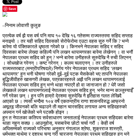
Save
–निनाम लोवात्ती कुलुङ
प्रत्येक वर्ष झै यस वर्ष पनि माघ १० देखि १६ गतेसम्म राज्यस्तरमा सहिद सप्ताह
मनाइयो । तर यही सहिद दिवसको सेरोफेरोमा एउटा वहस सुरु गर्ने कि ? भन्ने
बारेमा यो पंक्तिकारले धृष्ठता गरेको छ । किनभने नेपालका सहिद र सहिद
दिवसका बारेमा लेख्दा कहिल्यै पनि लखन थापामगरका बारेमा लेखेनन् । वा भनौं
नेपालका प्रथम सहिद को हुन् ? भन्ने बारेमा उनीहरुले सुरुदेखि नै रुची लिएनन्
। सोधखोज गरेनन् । कष्ट गरेनन् । कलम चलाएनन् । तर उनीहरुले
राज्यस्तरबाट (मन्त्रीपरिषदले) निर्णय गरेर नेपालका प्रथम सहिद ‘लखन
थापामगर’ हुन भनी घोषणा गरेकोे दुई–दुई पटक भैसकेको भए तापनि नेपालका
बुद्धिजीवीहरु खासगरी लेखक, पत्रकारहरुले अझै पनि लखन थापामगरलाई
नेपालका प्रथम सहिद हुन् भन्ने थाहा नपाएरै हो वा जानाजान हो ? धेरै जसो
लेखकले लखन थापामगरलाई नेपालका प्रथम सहिद हुन् भनेर मान्न कञ्जुस्याईँ
गर्ने गरेका छन् । हुन पनि हाम्रो दे्रशमा सुरुदेखि नै इतिहास गलत लेखिदै
आएको छ । त्यसो भन्दैमा १०४ वर्षे एकतन्त्रीय राणा शासनविरुद्ध आफ्रनो
अमूल्इ जीवनको बलि चढाउने ती महान चारसहिद लगायत अन्य सहिदहरुको
अपमान गर्न खोजेको भने पटक्कै होइन ।
हुन त नेपालका कतिपय सर्वसाधारण जनतालाई नेपालका प्रथम सहिदका बारेमा
थाहा नहुन सक्छ । आउनुहोस्, यसबारेमा छोटो चर्चा गरौं । केही वर्ष
अघिसम्मको राज्यको परिभाषा अनुसार गंगालाल श्रेष्ठ, शुक्रराज शास्त्री,
धर्मभक्त माथेमा र दशरथ चन्द गरी चारजना नेपालका प्रथम सहिदहरु हुन् भने