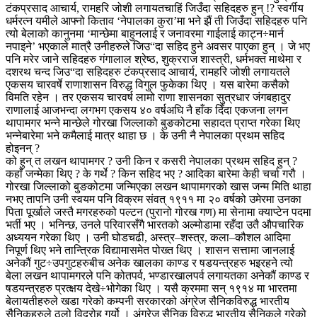
टंकप्रसाद आचार्य, रामहरि जोशी लगायतचाहिं जिउँदा सहिदहरु हुन् !? स्वर्गीय
धर्मरत्न यमीले आफ्नो किताव ‘नेपालका कुरा’मा भने झैं ती जिउँदा सहिदहरु पनि
त्यो बेलाको कानुनमा ‘मान्छेमा बाहुनलाई र जनावरमा गाईलाई काट्न÷मार्न
नपाइने’ भएकाले मात्रै उनीहरुले जिउ“दा सहिद हुने अवसर पाएका हुन् । जे भए
पनि मरेर जाने सहिदहरु गंगालाल श्रेष्ठ, शुक्रराज शास्त्री, धर्मभक्त माथेमा र
दशरथ चन्द जिउ“दा सहिदहरु टंकप्रसाद आचार्य, रामहरि जोशी लगायतले
एकसय चारवर्षे राणाशासन विरुद्ध विगुल फुकेका थिए । यस बारेमा कसैको
विमति रहेन । तर एकसय चारवर्ष लामो राणा शासनका सुत्रधार जंगबहादुर
राणालाई आजभन्दा लगभग एकसय ४० वर्षअघि नै हाँक दिँदा एकजना लगन
थापामगर भन्ने मान्छेले गोरखा जिल्लाको बुङकोटमा सहादत प्राप्त गरेका थिए
भन्नेबारेमा भने कमैलाई मात्र थाहा छ । के उनी नै नेपालका प्रथम सहिद
होइनन् ?
को हुन् त लखन थापामगर ? उनी किन र कसरी नेपालका प्रथम सहिद हुन् ?
कहाँ जन्मेका थिए ? के गर्थे ? किन सहिद भए ? आदिका बारेमा केही चर्चा गरौ ।
गोरखा जिल्लाको बुङकोटमा जन्मिएका लखन थापामगरको खास जन्म मिति थाहा
नभए तापनि उनी स्वयम पनि विक्रम संवत् १९११ मा २० वर्षको उमेरमा उनका
पिता पूर्खाले जस्तै मगरहरुको पल्टन (पुरानो गोरख गण) मा सेनामा क्याप्टेन पदमा
भर्ती भए । भनिन्छ, उनले परिवारसँगै भारतको अल्मोडामा रहँदा उतै औपचारिक
अध्ययन गरेका थिए । उनी घोडचढी, अस्त्र–शस्त्र, कला–कौशल आदिमा
निपूर्ण थिए भने तान्त्रिक विद्यामासमेत पोख्त थिए । शासन सत्तामा जानलाई
अनेकौं गुट÷उपगुटहरुबीच अनेक खालका काण्ड र षडयन्त्रहरु भइरहने त्यो
बेला लखन थापामगरले पनि कोतपर्व, भण्डारखालपर्व लगायतका अनेकौं काण्ड र
षडयन्त्रहरु प्रत्क्षय देखे÷भोगेका थिए । यसै क्रममा सन् १९१४ मा भारतमा
बेलायतीहरुले खडा गरेको कम्पनी सरकारको अंग्रेज सैनिकविरुद्ध भारतीय
सैनिकहरुले ठूलो विद्रोह गर्यो । अंग्रेज सैनिक विरुद्ध भारतीय सैनिकले गरेको