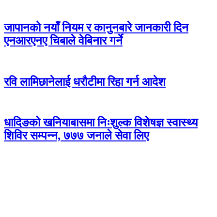
जापानको नयाँ नियम र कानुनबारे जानकारी दिन
एनआरएनए चिबाले वेबिनार गर्ने
रवि लामिछानेलाई धरौटीमा रिहा गर्न आदेश
धादिङको खनियाबासमा निःशुल्क विशेषज्ञ स्वास्थ्य
शिविर सम्पन्न, ७७७ जनाले सेवा लिए