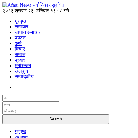
२०८३ श्रावण २३, शनिबार १३:५८ गते
गृहपृष्ठ
समाचार
जापान समाचार
पर्यटन
अर्थ
विचार
समाज
प्रवास
मनोरन्जन
खेलकुद
सम्पादकीय
गृहपृष्ठ
समाचार