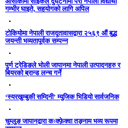
ओसाकामा साइकल दुर्घटनामा परी नेपाली विद्यार्थी
गम्भीर घाइते, सहयोगको लागि अपिल
टोकियोमा नेपाली राजदूतावासद्वारा २५६९ औं बुद्ध
जयन्ती भव्यतापूर्वक सम्पन्न
पुर्ण ट्रेडिङले भोली जापानमा नेपाली उत्पादनहरु र
बियरको ब्रान्ड लन्च गर्ने
‘स्यरखुम्बुकी सम्दिनी’ म्युजिक भिडियो सार्वजनिक
चुम्लुङ जापानद्वारा कःक्फ़ेक्वा तङ्नाम भव्य रूपमा