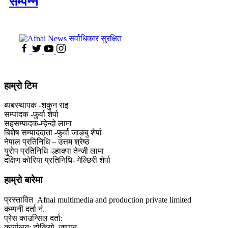
सम्पन्न
हाम्राे टिम
ब्यबस्थापक -शकुन राइ
सम्पादक -फुर्वा शेर्पा
सहसम्पादक-म्हेन्दो लामा
‍बिशेष सम्पाददाता -फुर्वा जा‌ङबु शेर्पा
नेपाल प्रतिनिधि – उत्तम श्रेष्ठ
युरोप प्रतिनिधि -ल्हाक्पा तेन्जी लामा
दक्षिण कोरिया प्रतिनिधि- गेल्छिरी शेर्पा
हाम्रो बारेमा
प्रस्तावित Afnai multimedia and production private limited
कम्पनी दर्ता नं.
प्रेस काउन्सिल दर्ता:
कार्यालय: टोकियो ,जापान