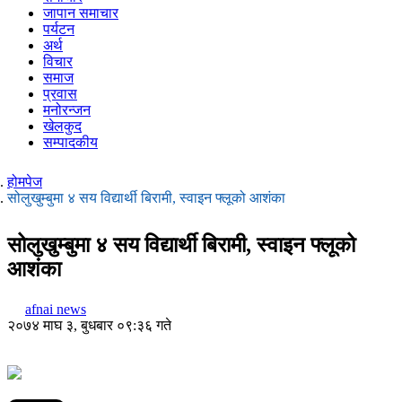
जापान समाचार
पर्यटन
अर्थ
विचार
समाज
प्रवास
मनोरन्जन
खेलकुद
सम्पादकीय
होमपेज
सोलुखुम्बुमा ४ सय विद्यार्थी बिरामी, स्वाइन फ्लूको आशंका
सोलुखुम्बुमा ४ सय विद्यार्थी बिरामी, स्वाइन फ्लूको
आशंका
afnai news
२०७४ माघ ३, बुधबार ०९:३६ गते