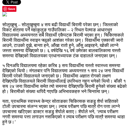
Save
सोलुखुम्बु – सोलुखुम्बुमा ४ सय बढी विद्यार्थी बिरामी परेका छन्। जिल्लाको
विकट क्षेत्रमा पर्ने महाकुलुङ गाउँपालिका – २ स्थित पेल्माङ आधारभुत
विद्यालयमा अध्ययनरत सबै विद्यार्थी एकैपटक बिरामी भएका हुन्। चिकित्सकले
बिरामी विद्यार्थीमा स्वाइन फ्लूको आशंका गरेका छन्। विद्यार्थीमा एक्कासी ज्वरो
आउने, टाउको दुख्ने, बान्ता हने, आँखा रातो हुने, आँसु आइरहने, खोकी लाग्ने
जस्ता समस्या देखिएको छ। ६ वर्षदेखि १६ वर्ष उमेरका बालबालिकामा यस्तो
समस्या देखिएको विद्यालयका प्रधानाध्यापक टंक दाहालले जनाएका छन्।
५ दिनअघि विद्यालयमा रहेका करिब ३ सय विद्यार्थीमा यस्तो स्वास्थ्य समस्या
देखिएको थियो। मंगलबार पनि विद्यालयमा अध्ययनरत १ सय २४ जना विद्यार्थी
बिरामी परेको विद्यालयले जनाएको छ। विद्यार्थीमा अज्ञात रोगको लक्षण
देखिएपछि विद्यालयले बिरामी विद्यार्थीलाई उपस्थित नहुन भनेको थियो। बाँकी १
सय २४ जना विद्यार्थीमा समेत त्यो समस्या देखिएपछि बिरामी हुनेको संख्या बढेको
हो। बिरामीको संख्या थपिदै गएपछि अभिभावकहरु भने चिन्तामा छन्।
यता, प्राथमिक स्वास्थ्य केन्द्र सोताङका चिकित्सक सङडु शेर्पा सहितको
टोली उपचारमा संलग्न भएका छन्। ल्याब परीक्षण पछि मात्रै रोग पत्ता लाग्ने
उपचारमा खटिएका डाक्टर सङडु शेर्पाले बताए। शेर्पाले भने, ‘ल्याब परीक्षण
नगरी समस्या पत्ता लगाउन नसकिएको र ल्याब परीक्षण पछि मात्रै समस्या थाहा
हुने छ।’