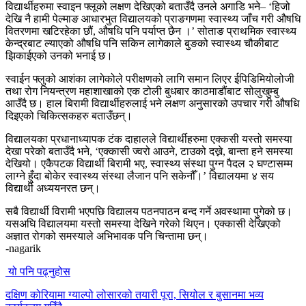
विद्यार्थीहरुमा स्वाइन फ्लूको लक्षण देखिएको बताउँदै उनले अगाडि भने– ‘हिजो
देखि नै हामी पेल्माङ आधारभुत विद्यालयको प्राङगणमा स्वास्थ्य जाँच गरी औषधि
वितरणमा खटिरहेका छौं, औषधि पनि पर्याप्त छैन ।’ सोताङ प्राथमिक स्वास्थ्य
केन्द्रबाट ल्याएको औषधि पनि सकिन लागेकाले बुङको स्वास्थ्य चौकीबाट
झिकाईएको उनको भनाई छ।
स्वाईन फ्लुको आशंका लागेकोले परीक्षणको लागि समान लिएर ईपिडिमियोलोजी
तथा रोग नियन्त्रण महाशाखाको एक टोली बुधबार काठमाडौंबाट सोलुखुम्बु
आउँदै छ। हाल बिरामी विद्यार्थीहरुलाई भने लक्षण अनुसारको उपचार गरी औषधि
दिइएको चिकित्सकहरु बताउँछन्।
विद्यालयका प्रधानाध्यापक टंक दाहालले विद्यार्थीहरुमा एक्कसी यस्तो समस्या
देखा परेको बताउँदै भने, ‘एक्कासी ज्वरो आउने, टाउको दख्ने, बान्ता हने समस्या
देखियो। एकैपटक विद्यार्थी बिरामी भए, स्वास्थ्य संस्था पुग्न पैदल २ घण्टासम्म
लाग्ने हुँदा बोकेर स्वास्थ्य संस्था लैजान पनि सकेनौँ।’ विद्यालयमा ४ सय
विद्यार्थी अध्ययनरत छन्।
सबै विद्यार्थी विरामी भएपछि विद्यालय पठनपाठन बन्द गर्ने अवस्थामा पुगेको छ।
यसअघि विद्यालयमा यस्तो समस्या देखिने गरेको थिएन। एक्कासी देखिएको
अज्ञात रोगको समस्याले अभिभावक पनि चिन्तामा छन्।
-nagarik
यो पनि पढ्नुहोस
दक्षिण कोरियामा ग्याल्पो लोसारको तयारी पूरा, सियोल र बुसानमा भव्य