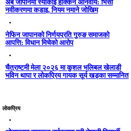
अब जापानमा स्याकाई होक्केन अनिवार्य: भिसा
नवीकरणमा कडाइ, नियम नमाने जोखिम
नेफिन जापानको निर्णयप्रति गुरुङ समाजको
आपत्ति: विधान मिचेको आरोप
चैत्राष्टमी मेला २०२६ मा कुशल भलिबल खेलाडी
भविन थापा र लोकप्रिय गायक सूर्य खड्का सम्मानित
लोकप्रिय