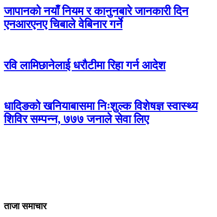
जापानको नयाँ नियम र कानुनबारे जानकारी दिन
एनआरएनए चिबाले वेबिनार गर्ने
रवि लामिछानेलाई धरौटीमा रिहा गर्न आदेश
धादिङको खनियाबासमा निःशुल्क विशेषज्ञ स्वास्थ्य
शिविर सम्पन्न, ७७७ जनाले सेवा लिए
ताजा समाचार