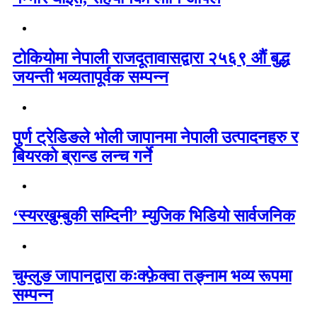
टोकियोमा नेपाली राजदूतावासद्वारा २५६९ औं बुद्ध
जयन्ती भव्यतापूर्वक सम्पन्न
पुर्ण ट्रेडिङले भोली जापानमा नेपाली उत्पादनहरु र
बियरको ब्रान्ड लन्च गर्ने
‘स्यरखुम्बुकी सम्दिनी’ म्युजिक भिडियो सार्वजनिक
चुम्लुङ जापानद्वारा कःक्फ़ेक्वा तङ्नाम भव्य रूपमा
सम्पन्न