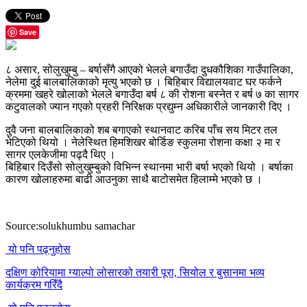
Save
८ असार, सोलुखुम्बु – बर्षासँगै आएको भेलले बगाउँदा दुधकौशिका गाउँपालिका,
नेलेमा दुई बालबालिकाको मृत्यु भएको छ । बिहिबार विद्यालयवाट घर फर्कने
क्रममा खहरे खोलाको भेलले बगाउँदा बर्ष ८ की रोशना बस्नेत र बर्ष ७ का सागर
कटुवालको ज्यान गएको प्रहरी निरिक्षक प्रद्युम्न अधिकारीले जानकारी दिए ।
दुवै जना बालबालिकाको शब बगाएको स्थानवाट करिब पाँच सय मिटर तल
भेटिएको थियो । नेलेस्थित हिमशिखर बोर्डिङ स्कुलमा रोशना कक्षा २ मा र
सागर एलकेजीमा पढ्दै थिए ।
बिहिबार दिउँसो सोलुखुम्बुको विभिन्न स्थानमा भारी बर्षा भएको थियो । बर्षाका
कारण खोलाहरुमा बाढी आउनुका साथै बाटोसमेत हिलाम्मे भएको छ ।
Source:solukhumbu samachar
यो पनि पढ्नुहोस
दक्षिण कोरियामा ग्याल्पो लोसारको तयारी पूरा, सियोल र बुसानमा भव्य
कार्यक्रम गरिँदै