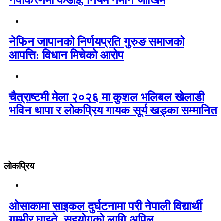
नवीकरणमा कडाइ, नियम नमाने जोखिम
नेफिन जापानको निर्णयप्रति गुरुङ समाजको
आपत्ति: विधान मिचेको आरोप
चैत्राष्टमी मेला २०२६ मा कुशल भलिबल खेलाडी
भविन थापा र लोकप्रिय गायक सूर्य खड्का सम्मानित
लोकप्रिय
ओसाकामा साइकल दुर्घटनामा परी नेपाली विद्यार्थी
गम्भीर घाइते, सहयोगको लागि अपिल