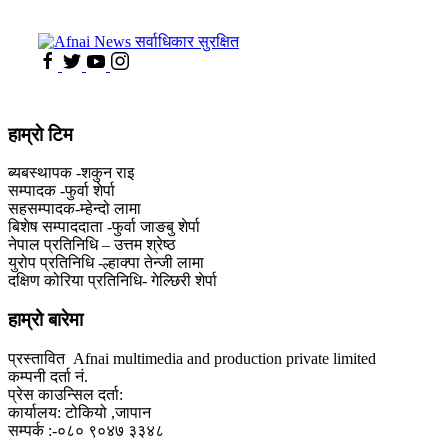
हाम्राे टिम
ब्यबस्थापक -शकुन राइ
सम्पादक -फुर्वा शेर्पा
सहसम्पादक-म्हेन्दो लामा
‍बिशेष सम्पाददाता -फुर्वा जा‌ङबु शेर्पा
नेपाल प्रतिनिधि – उत्तम श्रेष्ठ
युरोप प्रतिनिधि -ल्हाक्पा तेन्जी लामा
दक्षिण कोरिया प्रतिनिधि- गेल्छिरी शेर्पा
हाम्रो बारेमा
प्रस्तावित Afnai multimedia and production private limited
कम्पनी दर्ता नं.
प्रेस काउन्सिल दर्ता:
कार्यालय: टोकियो ,जापान
सम्पर्क :-०८० ९०४७ ३३४८