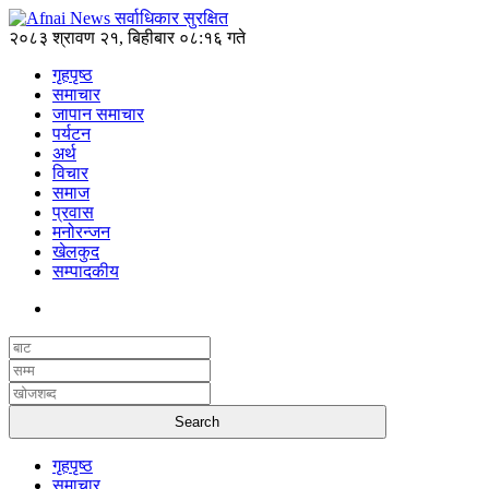
२०८३ श्रावण २१, बिहीबार ०८:१६ गते
गृहपृष्ठ
समाचार
जापान समाचार
पर्यटन
अर्थ
विचार
समाज
प्रवास
मनोरन्जन
खेलकुद
सम्पादकीय
गृहपृष्ठ
समाचार