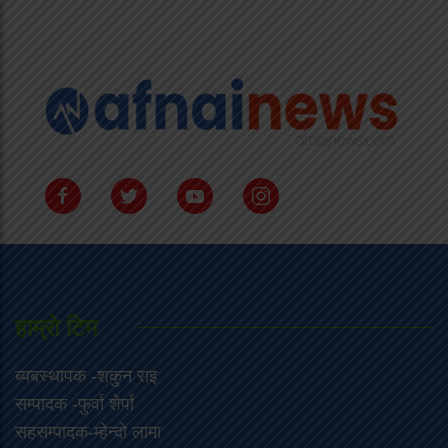
हाम्राे टिम
ब्यबस्थापक -शकुन राइ
सम्पादक -फुर्वा शेर्पा
सहसम्पादक-म्हेन्दो लामा