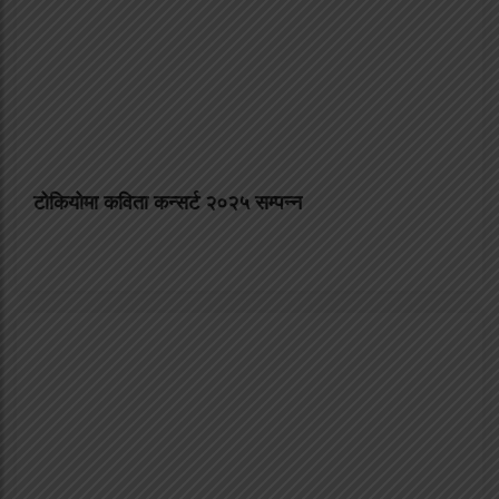
टोकियोमा कविता कन्सर्ट २०२५ सम्पन्न