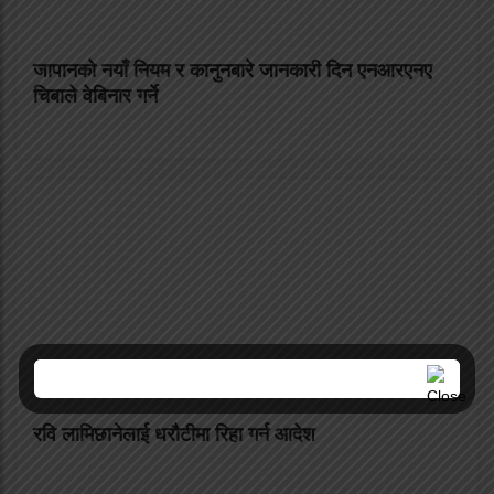
जापानको नयाँ नियम र कानुनबारे जानकारी दिन एनआरएनए
चिबाले वेबिनार गर्ने
रवि लामिछानेलाई धरौटीमा रिहा गर्न आदेश