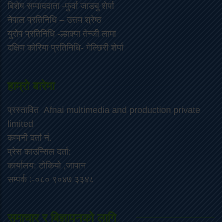
‍बिशेष सम्पाददाता -फुर्वा जा‌ङबु शेर्पा
नेपाल प्रतिनिधि – उत्तम श्रेष्ठ
युरोप प्रतिनिधि -ल्हाक्पा तेन्जी लामा
दक्षिण कोरिया प्रतिनिधि- गेल्छिरी शेर्पा
हाम्रो बारेमा
प्रस्तावित Afnai multimedia and production private
limited
कम्पनी दर्ता नं.
प्रेस काउन्सिल दर्ता:
कार्यालय: टोकियो ,जापान
सम्पर्क :-०८० ९०४७ ३३४८
समाचार र बिज्ञापनको लागि