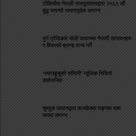
टोकियोमा नेपाली राजदूतावासद्वारा २५६९ औं
बुद्ध जयन्ती भव्यतापूर्वक सम्पन्न
पुर्ण ट्रेडिङले भोली जापानमा नेपाली उत्पादनहरु
र बियरको ब्रान्ड लन्च गर्ने
‘स्यरखुम्बुकी सम्दिनी’ म्युजिक भिडियो
सार्वजनिक
चुम्लुङ जापानद्वारा कःक्फ़ेक्वा तङ्नाम भव्य
रूपमा सम्पन्न