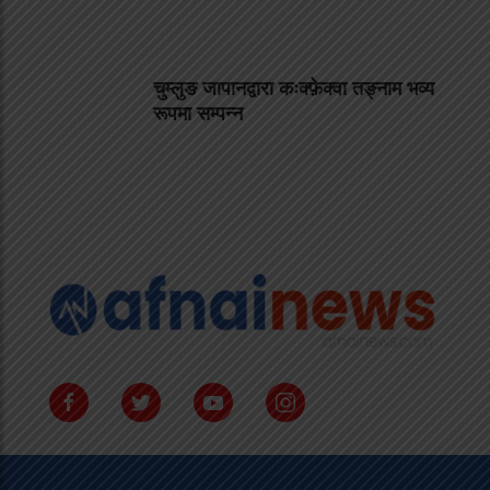
चुम्लुङ जापानद्वारा कःक्फ़ेक्वा तङ्नाम भव्य
रूपमा सम्पन्न