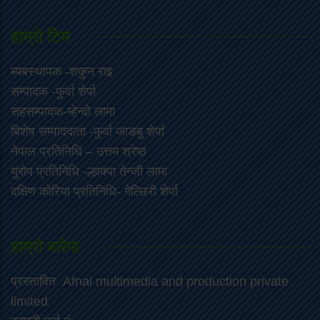
हाम्राे टिम
ब्यबस्थापक -शकुन राइ
सम्पादक -फुर्वा शेर्पा
सहसम्पादक-म्हेन्दो लामा
‍बिशेष सम्पाददाता -फुर्वा जा‌ङबु शेर्पा
नेपाल प्रतिनिधि – उत्तम श्रेष्ठ
युरोप प्रतिनिधि -ल्हाक्पा तेन्जी लामा
दक्षिण कोरिया प्रतिनिधि- गेल्छिरी शेर्पा
हाम्रो बारेमा
प्रस्तावित Afnai multimedia and production private
limited