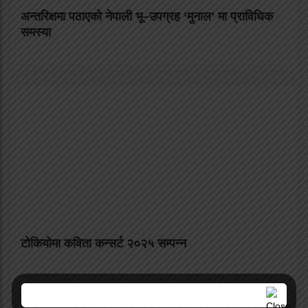
अन्तरिक्षमा पठाएको नेपाली भू–उपग्रह ‘मुनाल’ मा प्राविधिक
समस्या
टोकियोमा कविता कन्सर्ट २०२५ सम्पन्न