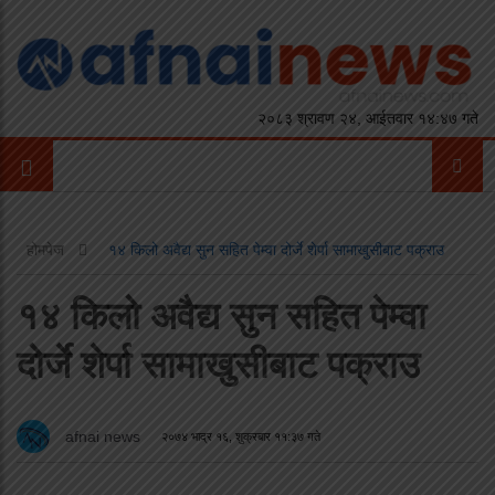
२०८३ श्रावण २४, आईतवार १४:४७ गते
होमपेज
१४ किलो अवैद्य सुन सहित पेम्वा दोर्जे शेर्पा सामाखुसीबाट पक्राउ
१४ किलो अवैद्य सुन सहित पेम्वा
दोर्जे शेर्पा सामाखुसीबाट पक्राउ
afnai news
२०७४ भाद्र १६, शुक्रबार ११:३७ गते