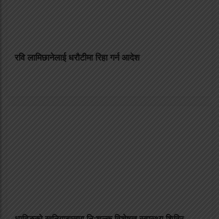
रवि लामिछानेलाई धरौटीमा रिहा गर्न आदेश
धादिङको खनियाबासमा निःशुल्क विशेषज्ञ स्वास्थ्य शिविर