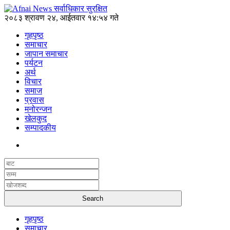
२०८३ श्रावण २४, आईतवार १४:५४ गते
गृहपृष्ठ
समाचार
जापान समाचार
पर्यटन
अर्थ
विचार
समाज
प्रवास
मनोरन्जन
खेलकुद
सम्पादकीय
गृहपृष्ठ
समाचार