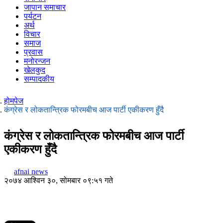
जापान समाचार
पर्यटन
अर्थ
विचार
समाज
प्रवास
मनोरन्जन
खेलकुद
सम्पादकीय
होमपेज
कंग्रेस र लोकतान्त्रिक फोरमबीच आज पार्टी एकीकरण हुँदै
कंग्रेस र लोकतान्त्रिक फोरमबीच आज पार्टी
एकीकरण हुँदै
afnai news
२०७४ आश्विन ३०, सोमबार ०९:५१ गते