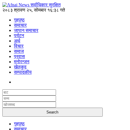
२०८३ श्रावण २५, सोमबार १६:३८ गते
गृहपृष्ठ
समाचार
जापान समाचार
पर्यटन
अर्थ
विचार
समाज
प्रवास
मनोरन्जन
खेलकुद
सम्पादकीय
गृहपृष्ठ
समाचार