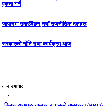
एकता गर्ने
जापानमा उदाउँदैछन् नयाँ राजनीतिक दलहरू
सरकारको नीति तथा कार्यक्रम आज
ताजा समाचार
किरात याक्थुङ चुम्लुङ जापानको ताम्भुङ्चा (BBQ)