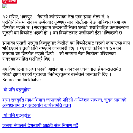
Save
१२ मंसिर, भद्रपुर । नेपाली कांग्रेसका नेता एवम् झापा क्षेत्र नं. ३
प्रतिनिधिसभा सदस्य उम्मेदवार कृष्णप्रसाद सिटौलाको झापास्थित घरमा बम
विष्फोट भएको छ ।सदरमुकाम चन्द्रगढीस्थित घरको पछाडिपट्टि कम्पाउन्डमा
सुतली बम विष्फोट भएको हो । बम विष्फोटबाट पर्खालको ईंटा भत्किएको छ ।
झापाका प्रहरी प्रमुख विष्णुकुमार केसीले बम विष्फोटबाट घरको कम्पाउण्ड वाल
भत्किएको र ठूलो क्षति नभएको जानकारी दिए । गएराति करिब १२ः४५ को
समयमा बम विष्फोट भएको थियो । सो समयमा नेता सिटौला परिवारका
सदस्यहरुसहित घरभित्रै थिए ।
बम विष्फोटमा संलग्न भएको आशंकामा शंकास्पद एकजनालाई पक्राउसमेत
गरेको झापा प्रहरी प्रवक्ता जितेन्द्रकुमार बस्नेतले जानकारी दिए ।
Source:onlinekhabar
यो पनि पढ्नुहोस
श्रम संस्कृति महाअभियान जापानको पहिलो अधिवेशन सम्पन्न, सुदन लामाको
अध्यक्षतामा ३९ सदस्यीय कार्यसमिति गठन
यो पनि पढ्नुहोस
जसपा नेपालले देशब्यापी आईटी सेल निर्माण गर्दै