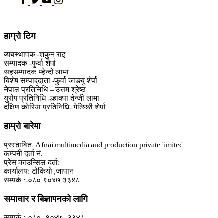
हाम्राे टिम
ब्यबस्थापक -शकुन राइ
सम्पादक -फुर्वा शेर्पा
सहसम्पादक-म्हेन्दो लामा
‍बिशेष सम्पाददाता -फुर्वा जा‌ङबु शेर्पा
नेपाल प्रतिनिधि – उत्तम श्रेष्ठ
युरोप प्रतिनिधि -ल्हाक्पा तेन्जी लामा
दक्षिण कोरिया प्रतिनिधि- गेल्छिरी शेर्पा
हाम्रो बारेमा
प्रस्तावित Afnai multimedia and production private limited
कम्पनी दर्ता नं.
प्रेस काउन्सिल दर्ता:
कार्यालय: टोकियो ,जापान
सम्पर्क :-०८० ९०४७ ३३४८
समाचार र बिज्ञापनको लागि
सम्पर्क :-०८०- ९०४७- ३३४८