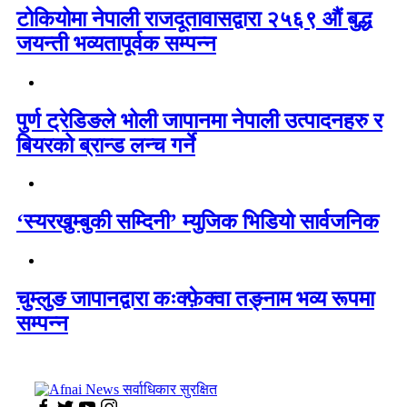
टोकियोमा नेपाली राजदूतावासद्वारा २५६९ औं बुद्ध
जयन्ती भव्यतापूर्वक सम्पन्न
पुर्ण ट्रेडिङले भोली जापानमा नेपाली उत्पादनहरु र
बियरको ब्रान्ड लन्च गर्ने
‘स्यरखुम्बुकी सम्दिनी’ म्युजिक भिडियो सार्वजनिक
चुम्लुङ जापानद्वारा कःक्फ़ेक्वा तङ्नाम भव्य रूपमा
सम्पन्न