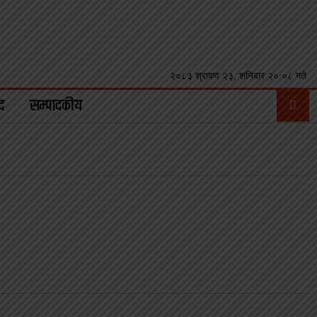
२०८३ श्रावण २३, शनिबार २०:०८ गते
द
सम्पादकीय