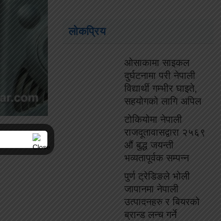
लोकप्रिय
ओसाकामा साइकल
दुर्घटनामा परी नेपाली
विद्यार्थी गम्भीर घाइते,
सहयोगको लागि अपिल
टोकियोमा नेपाली
राजदूतावासद्वारा २५६९
औं बुद्ध जयन्ती
भव्यतापूर्वक सम्पन्न
पुर्ण ट्रेडिङले भोली
जापानमा नेपाली
उत्पादनहरु र बियरको
ब्रान्ड लन्च गर्ने