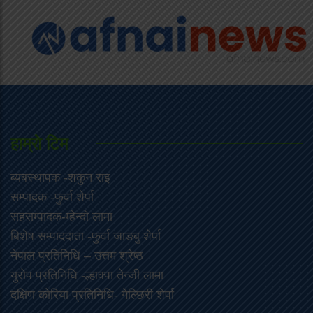
हाम्राे टिम
ब्यबस्थापक -शकुन राइ
सम्पादक -फुर्वा शेर्पा
सहसम्पादक-म्हेन्दो लामा
‍बिशेष सम्पाददाता -फुर्वा जा‌ङबु शेर्पा
नेपाल प्रतिनिधि – उत्तम श्रेष्ठ
युरोप प्रतिनिधि -ल्हाक्पा तेन्जी लामा
दक्षिण कोरिया प्रतिनिधि- गेल्छिरी शेर्पा