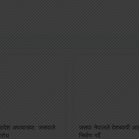
 आदेश अपव्याख्या: जसपाले
जसपा नेपालले देशब्यापी आ
विरोध
निर्माण गर्दै