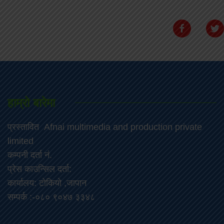
हाम्रो बारेमा
प्रस्तावित Afnai multimedia and production private
limited
कम्पनी दर्ता नं.
प्रेस काउन्सिल दर्ता:
कार्यालय: टोकियो ,जापान
सम्पर्क :-०८० ९०४७ ३३४८