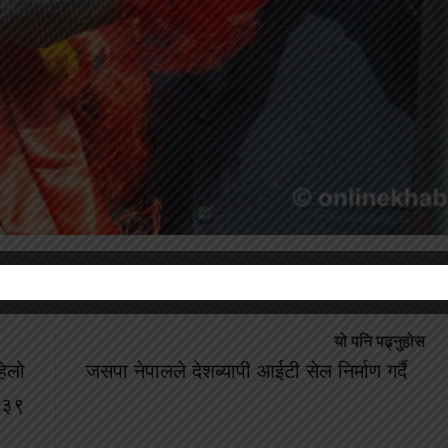
यो पनि पढ्नुहोस
िलो
जसपा नेपालले देशब्यापी आईटी सेल निर्माण गर्दै
ा ३९