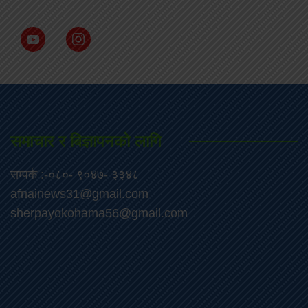
समाचार र बिज्ञापनको लागि
सम्पर्क :-०८०- ९०४७- ३३४८
afnainews31@gmail.com
sherpayokohama56@gmail.com