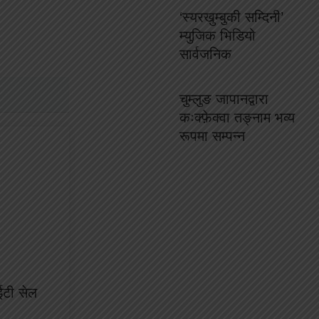
‘स्यरखुम्बुकी सम्दिनी’
म्युजिक भिडियो
सार्वजनिक
चुम्लुङ जापानद्वारा
कःक्फ़ेक्वा तङ्नाम भव्य
रूपमा सम्पन्न
ईटी सेल