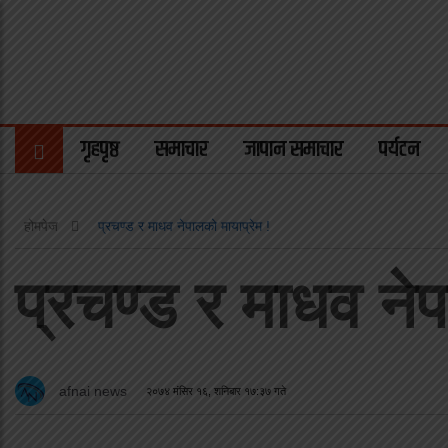
गृहपृष्ठ
समाचार
जापान समाचार
पर्यटन
होमपेज
प्रचण्ड र माधव नेपालको मायाप्रेम !
प्रचण्ड र माधव नेप
afnai news
२०७४ मंसिर १६, शनिबार १७:३७ गते