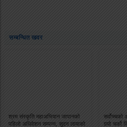
सम्बन्धित खवर
श्रम संस्कृति महाअभियान जापानको
सर्वोच्चको
पहिलो अधिवेशन सम्पन्न, सुदन लामाको
गर्‍यो चर्को 