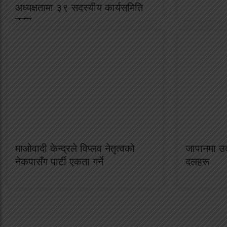
अध्यक्षतामा ३९ सदस्यीय कार्यसमिति
गठन
माओवादी केन्द्रले विप्लव नेतृत्वको
जापानमा उद
नेकपासँग पार्टी एकता गर्ने
दलहरू