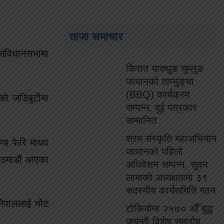
ताजा समाचार
संविधानसभामा
किरात याक्थुङ चुम्लुङ
जापानको ताम्भुङ्चा
(BBQ) कार्यक्रम
ंको जडिबुटीमा
सम्पन्न, दुई पत्रकार
सम्मानित
श्रम संस्कृति महाअभियान
ण्ड फेरि माधव
जापानको पहिलो
काठमाडौं आएका
अधिवेशन सम्पन्न, सुदन
लामाको अध्यक्षतामा ३९
सदस्यीय कार्यसमिति गठन
 नेपाललाई भोट
टोकियोमा २५७० औँ बुद्ध
जयन्ती विशेष समारोह