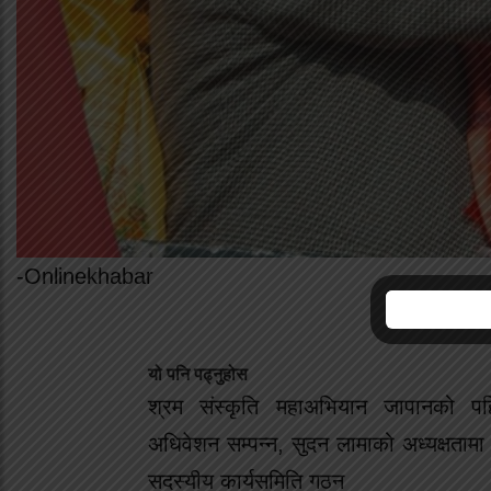
-Onlinekhabar
यो पनि पढ्नुहोस
श्रम संस्कृति महाअभियान जापानको पह
अधिवेशन सम्पन्न, सुदन लामाको अध्यक्षताम
सदस्यीय कार्यसमिति गठन