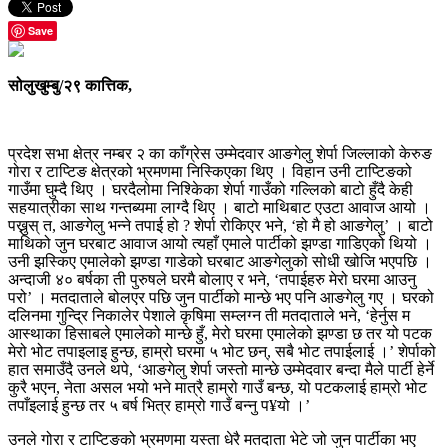
Save
सोलुखुम्बु/२९ कात्तिक,
प्रदेश सभा क्षेत्र नम्बर २ का काँग्रेस उम्मेदवार आङगेलु शेर्पा जिल्लाको केरुङ
गोरा र टाप्टिङ क्षेत्रको भ्रमणमा निस्किएका थिए । विहान उनी टाप्टिङको
गाउँमा घुम्दै थिए । घरदैलोमा निश्किेका शेर्पा गाउँको गल्लिको बाटो हुँदै केही
सहयात्रीका साथ गन्तब्यमा लाग्दै थिए । बाटो माथिबाट एउटा आवाज आयो ।
पख्नुस् त, आङगेलु भन्ने तपाई हो ? शेर्पा रोकिएर भने, ‘हो मै हो आङगेलु’ । बाटो
माथिको जुन घरबाट आवाज आयो त्यहाँ एमाले पार्टीको झण्डा गाडिएको थियो ।
उनी झस्किए एमालेको झण्डा गाडेको घरबाट आङगेलुको सोधी खोजि भएपछि ।
अन्दाजी ४० बर्षका ती पुरुषले घरमै बोलाए र भने, ‘तपाईहरु मेरो घरमा आउनु
परो’ । मतदाताले बोलएर पछि जुन पार्टीको मान्छे भए पनि आङगेलु गए । घरको
दलिनमा गुन्द्रि निकालेर पेशाले कृषिमा सम्लग्न ती मतदाताले भने, ‘हेर्नुस म
आस्थाका हिसाबले एमालेको मान्छे हुँ, मेरो घरमा एमालेको झण्डा छ तर यो पटक
मेरो भोट तपाइलाइ हुन्छ, हाम्रो घरमा ५ भोट छन्, सबै भोट तपाईलाई ।’ शेर्पाको
हात समाउँदै उनले थपे, ‘आङगेलु शेर्पा जस्तो मान्छे उम्मेदवार बन्दा मैले पार्टी हेर्ने
कुरै भएन, नेता असल भयो भने मात्रै हाम्रो गाउँ बन्छ, यो पटकलाई हाम्रो भोट
तपाँइलाई हुन्छ तर ५ बर्ष भित्र हाम्रो गाउँ बन्नु प¥यो ।’
उनले गोरा र टाप्टिङको भ्रमणमा यस्ता धेरै मतदाता भेटे जो जुन पार्टीका भए