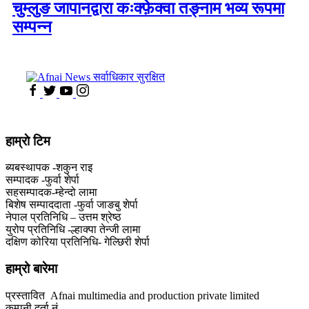
चुम्लुङ जापानद्वारा कःक्फ़ेक्वा तङ्नाम भव्य रूपमा
सम्पन्न
हाम्राे टिम
ब्यबस्थापक -शकुन राइ
सम्पादक -फुर्वा शेर्पा
सहसम्पादक-म्हेन्दो लामा
‍बिशेष सम्पाददाता -फुर्वा जा‌ङबु शेर्पा
नेपाल प्रतिनिधि – उत्तम श्रेष्ठ
युरोप प्रतिनिधि -ल्हाक्पा तेन्जी लामा
दक्षिण कोरिया प्रतिनिधि- गेल्छिरी शेर्पा
हाम्रो बारेमा
प्रस्तावित Afnai multimedia and production private limited
कम्पनी दर्ता नं.