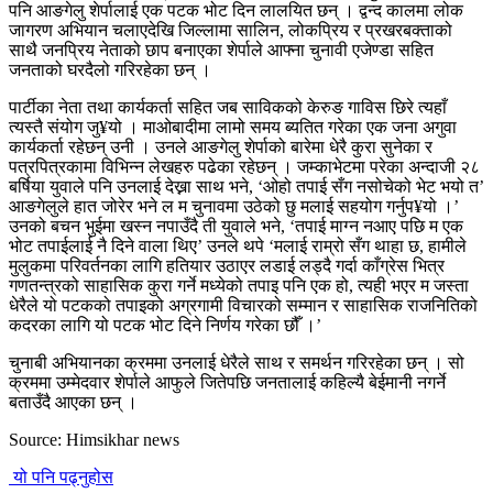
पनि आङगेलु शेर्पालाई एक पटक भोट दिन लालयित छन् । द्वन्द कालमा लोक
जागरण अभियान चलाएदेखि जिल्लामा सालिन, लोकप्रिय र प्रखरबक्ताको
साथै जनप्रिय नेताको छाप बनाएका शेर्पाले आफ्ना चुनावी एजेण्डा सहित
जनताको घरदैलो गरिरहेका छन् ।
पार्टीका नेता तथा कार्यकर्ता सहित जब साविकको केरुङ गाविस छिरे त्यहाँ
त्यस्तै संयोग जु¥यो । माओबादीमा लामो समय ब्यतित गरेका एक जना अगुवा
कार्यकर्ता रहेछन् उनी । उनले आङगेलु शेर्पाको बारेमा धेरै कुरा सुनेका र
पत्रपित्रकामा विभिन्न लेखहरु पढेका रहेछन् । जम्काभेटमा परेका अन्दाजी २८
बर्षिया युवाले पनि उनलाई देख्ना साथ भने, ‘ओहो तपाई सँग नसोचेको भेट भयो त’
आङगेलुले हात जोरेर भने ल म चुनावमा उठेको छु मलाई सहयोग गर्नुप¥यो ।’
उनको बचन भुईमा खस्न नपाउँदै ती युवाले भने, ‘तपाई माग्न नआए पछि म एक
भोट तपाईलाई नै दिने वाला थिए’ उनले थपे ‘मलाई राम्रो सँग थाहा छ, हामीले
मुलुकमा परिवर्तनका लागि हतियार उठाएर लडाई लड्दै गर्दा काँग्रेस भित्र
गणतन्त्रको साहासिक कुरा गर्ने मध्येको तपाइ पनि एक हो, त्यही भएर म जस्ता
धेरैले यो पटकको तपाइको अग्रगामी विचारको सम्मान र साहासिक राजनितिको
कदरका लागि यो पटक भोट दिने निर्णय गरेका छौँ ।’
चुनाबी अभियानका क्रममा उनलाई धेरैले साथ र समर्थन गरिरहेका छन् । सो
क्रममा उम्मेदवार शेर्पाले आफुले जितेपछि जनतालाई कहिल्यै बेईमानी नगर्ने
बताउँदै आएका छन् ।
Source: Himsikhar news
यो पनि पढ्नुहोस