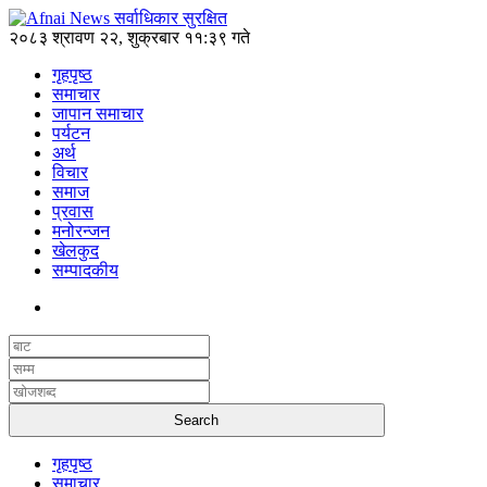
२०८३ श्रावण २२, शुक्रबार ११:३९ गते
गृहपृष्ठ
समाचार
जापान समाचार
पर्यटन
अर्थ
विचार
समाज
प्रवास
मनोरन्जन
खेलकुद
सम्पादकीय
गृहपृष्ठ
समाचार