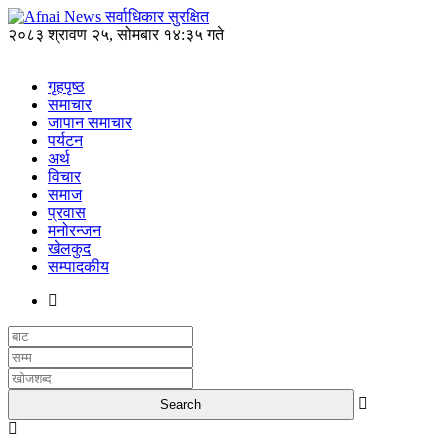
२०८३ श्रावण २५, सोमबार १४:३५ गते
गृहपृष्ठ
समाचार
जापान समाचार
पर्यटन
अर्थ
विचार
समाज
प्रवास
मनोरन्जन
खेलकुद
सम्पादकीय