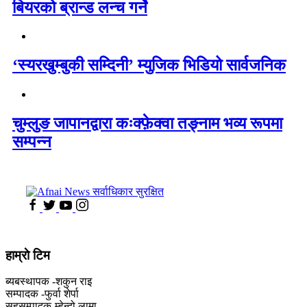
बियरको ब्रान्ड लन्च गर्ने
‘स्यरखुम्बुकी सम्दिनी’ म्युजिक भिडियो सार्वजनिक
चुम्लुङ जापानद्वारा कःक्फ़ेक्वा तङ्नाम भव्य रूपमा
सम्पन्न
हाम्राे टिम
ब्यबस्थापक -शकुन राइ
सम्पादक -फुर्वा शेर्पा
सहसम्पादक-म्हेन्दो लामा