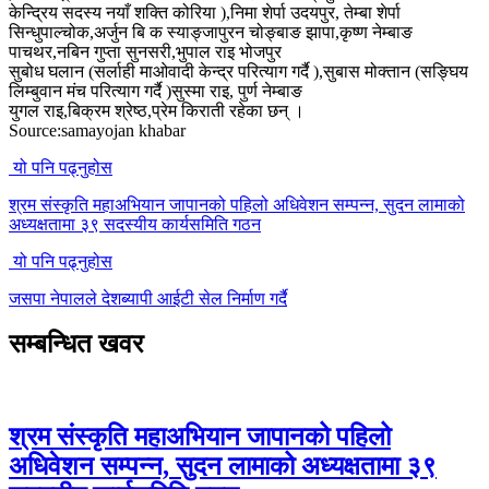
केन्द्रिय सदस्य नयाँ शक्ति कोरिया ),निमा शेर्पा उदयपुर, तेम्बा शेर्पा
सिन्धुपाल्चोक,अर्जुन बि क स्याङ्जापुरन चोङ्बाङ झापा,कृष्ण नेम्बाङ
पाचथर,नबिन गुप्ता सुनसरी,भुपाल राइ भोजपुर
सुबोध घलान (सर्लाही माओवादी केन्द्र परित्याग गर्दै ),सुबास मोक्तान (सङ्घिय
लिम्बुवान मंच परित्याग गर्दै )सुस्मा राइ, पुर्ण नेम्बाङ
युगल राइ,बिक्रम श्रेष्ठ,प्रेम किराती रहेका छन् ।
Source:samayojan khabar
यो पनि पढ्नुहोस
श्रम संस्कृति महाअभियान जापानको पहिलो अधिवेशन सम्पन्न, सुदन लामाको
अध्यक्षतामा ३९ सदस्यीय कार्यसमिति गठन
यो पनि पढ्नुहोस
जसपा नेपालले देशब्यापी आईटी सेल निर्माण गर्दै
सम्बन्धित खवर
श्रम संस्कृति महाअभियान जापानको पहिलो
अधिवेशन सम्पन्न, सुदन लामाको अध्यक्षतामा ३९