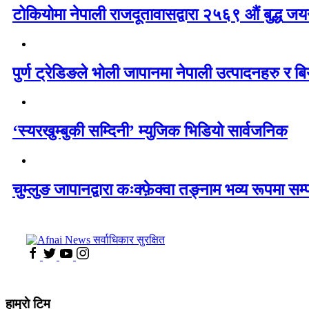
टोकियोमा नेपाली राजदूतावासद्वारा २५६९ औं बुद्ध जयन्
पुर्ण ट्रेडिङले भोली जापानमा नेपाली उत्पादनहरु र बिय
‘स्यरखुम्बुकी सम्दिनी’ म्युजिक भिडियो सार्वजनिक
चुम्लुङ जापानद्वारा कःक्फ़ेक्वा तङ्नाम भव्य रूपमा सम्
हाम्राे टिम