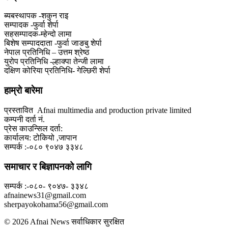
ब्यबस्थापक -शकुन राइ
सम्पादक -फुर्वा शेर्पा
सहसम्पादक-म्हेन्दो लामा
‍बिशेष सम्पाददाता -फुर्वा जा‌ङबु शेर्पा
नेपाल प्रतिनिधि – उत्तम श्रेष्ठ
युरोप प्रतिनिधि -ल्हाक्पा तेन्जी लामा
दक्षिण कोरिया प्रतिनिधि- गेल्छिरी शेर्पा
हाम्रो बारेमा
प्रस्तावित Afnai multimedia and production private limited
कम्पनी दर्ता नं.
प्रेस काउन्सिल दर्ता:
कार्यालय: टोकियो ,जापान
सम्पर्क :-०८० ९०४७ ३३४८
समाचार र बिज्ञापनको लागि
सम्पर्क :-०८०- ९०४७- ३३४८
afnainews31@gmail.com
sherpayokohama56@gmail.com
© 2026 Afnai News सर्वाधिकार सुरक्षित