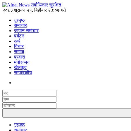
२०८३ श्रावण २१, बिहीबार २३:०७ गते
गृहपृष्ठ
समाचार
जापान समाचार
पर्यटन
अर्थ
विचार
समाज
प्रवास
मनोरन्जन
खेलकुद
सम्पादकीय
गृहपृष्ठ
समाचार