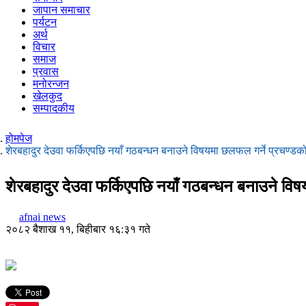
जापान समाचार
पर्यटन
अर्थ
विचार
समाज
प्रवास
मनोरन्जन
खेलकुद
सम्पादकीय
होमपेज
शेरबहादुर देउवा फर्किएपछि नयाँ गठबन्धन बनाउने विषयमा छलफल गर्ने प्रचण्डक
शेरबहादुर देउवा फर्किएपछि नयाँ गठबन्धन बनाउने वि
afnai news
२०८२ बैशाख ११, बिहीबार १६:३१ गते