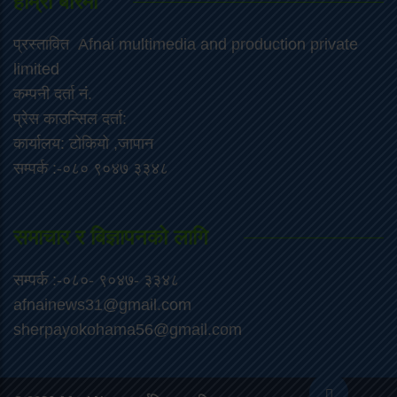
हाम्रो बारेमा
प्रस्तावित Afnai multimedia and production private
limited
कम्पनी दर्ता नं.
प्रेस काउन्सिल दर्ता:
कार्यालय: टोकियो ,जापान
सम्पर्क :-०८० ९०४७ ३३४८
समाचार र बिज्ञापनको लागि
सम्पर्क :-०८०- ९०४७- ३३४८
afnainews31@gmail.com
sherpayokohama56@gmail.com