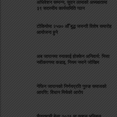
अधिवेशन सम्पन्न, सुदन लामाको अध्यक्षतामा
३९ सदस्यीय कार्यसमिति गठन
टोकियोमा २५७० औँ बुद्ध जयन्ती विशेष समारोह
आयोजना हुने
अब जापानमा स्याकाई होक्केन अनिवार्य: भिसा
नवीकरणमा कडाइ, नियम नमाने जोखिम
नेफिन जापानको निर्णयप्रति गुरुङ समाजको
आपत्ति: विधान मिचेको आरोप
चैत्राष्टमी मेला २०२६ मा कुशल भलिबल