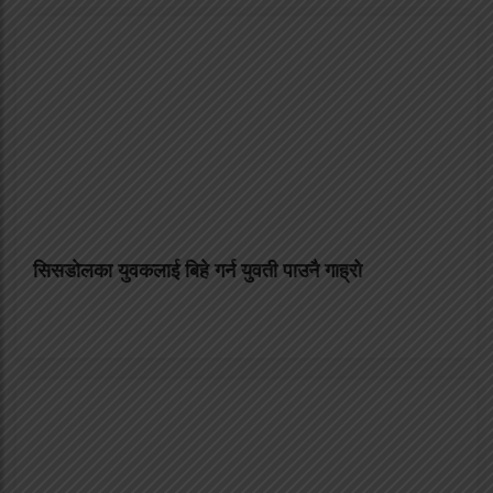
सिसडाेलका युवकलाई बिहे गर्न युवती पाउनै गाह्राे