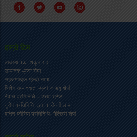
हाम्राे टिम
ब्यबस्थापक -शकुन राइ
सम्पादक -फुर्वा शेर्पा
सहसम्पादक-म्हेन्दो लामा
‍बिशेष सम्पाददाता -फुर्वा जा‌ङबु शेर्पा
नेपाल प्रतिनिधि – उत्तम श्रेष्ठ
युरोप प्रतिनिधि -ल्हाक्पा तेन्जी लामा
दक्षिण कोरिया प्रतिनिधि- गेल्छिरी शेर्पा