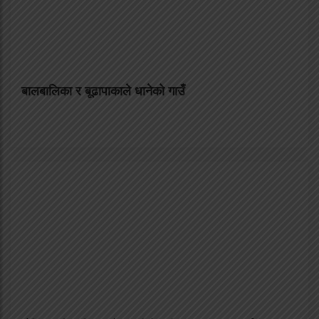
बालबालिका र बूढापाकाले धानेको गाउँ