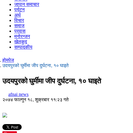
जापान समाचार
पर्यटन
अर्थ
विचार
समाज
प्रवास
मनोरन्जन
खेलकुद
सम्पादकीय
होमपेज
उदयपुरको घुर्मीमा जीप दुर्घटना, १० घाइते
उदयपुरको घुर्मीमा जीप दुर्घटना, १० घाइते
afnai news
२०७४ फाल्गुन १८, शुक्रबार ११:२३ गते