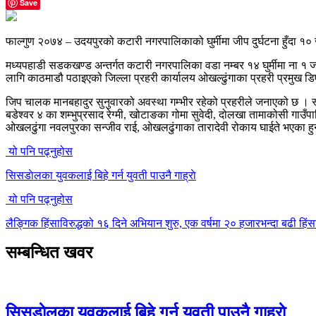
Save
फाल्गुण २०७४ – उदयपुरको कटारी नगरपालिकाको घुर्मीमा जीप दुर्घटना हुँदा १
मध्यपहाडी सडकखण्ड अन्तर्गत कटारी नगरपालिका वडा नम्बर १४ घुर्मीमा ना १
लागि काठमाडौ पठाइएको जिल्ला प्रहरी कार्यालय ओखल्ढुंगाका प्रहरी प्रमुख ड
जिप चालक मानबहादुर सुनुवारको अवस्था गम्भीर रहेको प्रहरीले जनाएको छ । स्ट
बडेश्वर ४ का शम्भुप्रसाद रेग्मी, खोटाङका गोमा सुवेदी, दोलखा तामाकोसी गा
ओखलढुंगा नवलपुरका सन्जीव राई, ओखलढुंगाका तारादेवी रोकाय घाईते भएका हुन्
यो पनि पढ्नुहोस
सिसडाेलका युवकलाई बिहे गर्न युवती पाउनै गाह्राे
यो पनि पढ्नुहोस
लैङ्गिक हिंसाविरुद्धको १६ दिने अभियान शुरु, एक वर्षमा २० हजारभन्दा बढी हि
सम्बन्धित खवर
सिसडाेलका युवकलाई बिहे गर्न युवती पाउनै गाह्राे