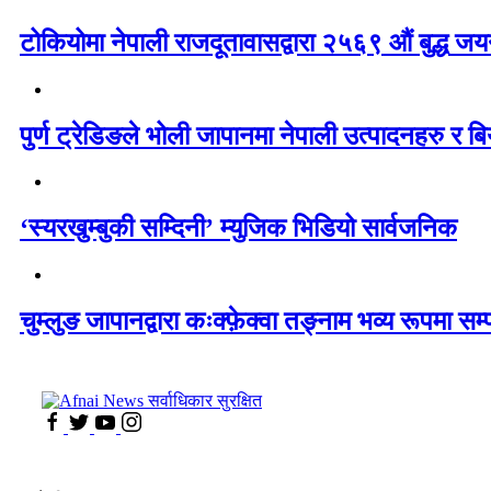
टोकियोमा नेपाली राजदूतावासद्वारा २५६९ औं बुद्ध जयन्
पुर्ण ट्रेडिङले भोली जापानमा नेपाली उत्पादनहरु र बिय
‘स्यरखुम्बुकी सम्दिनी’ म्युजिक भिडियो सार्वजनिक
चुम्लुङ जापानद्वारा कःक्फ़ेक्वा तङ्नाम भव्य रूपमा सम्