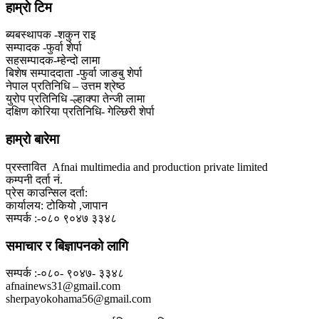
हाम्राे टिम
ब्यबस्थापक -शकुन राइ
सम्पादक -फुर्वा शेर्पा
सहसम्पादक-म्हेन्दो लामा
‍बिशेष सम्पाददाता -फुर्वा जा‌ङबु शेर्पा
नेपाल प्रतिनिधि – उत्तम श्रेष्ठ
युरोप प्रतिनिधि -ल्हाक्पा तेन्जी लामा
दक्षिण कोरिया प्रतिनिधि- गेल्छिरी शेर्पा
हाम्रो बारेमा
प्रस्तावित Afnai multimedia and production private limited
कम्पनी दर्ता नं.
प्रेस काउन्सिल दर्ता:
कार्यालय: टोकियो ,जापान
सम्पर्क :-०८० ९०४७ ३३४८
समाचार र बिज्ञापनको लागि
सम्पर्क :-०८०- ९०४७- ३३४८
afnainews31@gmail.com
sherpayokohama56@gmail.com