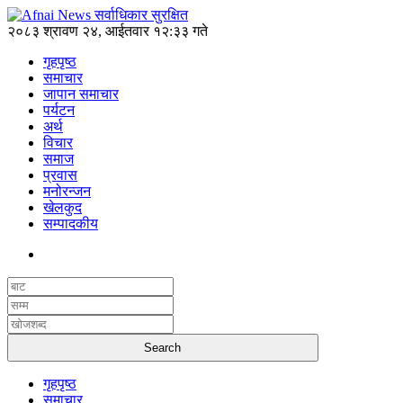
२०८३ श्रावण २४, आईतवार १२:३३ गते
गृहपृष्ठ
समाचार
जापान समाचार
पर्यटन
अर्थ
विचार
समाज
प्रवास
मनोरन्जन
खेलकुद
सम्पादकीय
गृहपृष्ठ
समाचार