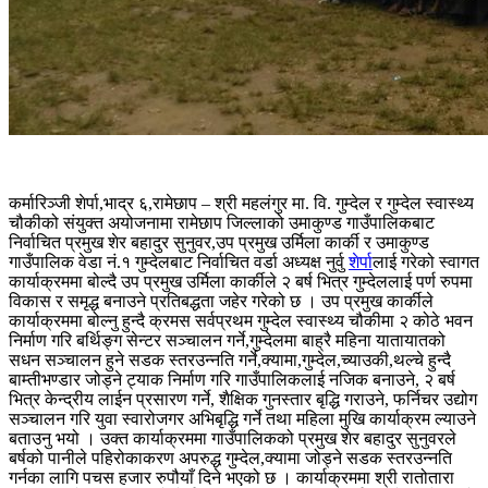
कर्मारिञ्जी शेर्पा,भाद्र ६,रामेछाप – श्री महलंगुर मा. वि. गुम्देल र गुम्देल स्वास्थ्य
चौकीको संयुक्त अयोजनामा रामेछाप जिल्लाको उमाकुण्ड गाउँपालिकबाट
निर्वाचित प्रमुख शेर बहादुर सुनुवर,उप प्रमुख उर्मिला कार्की र उमाकुण्ड
गाउँपालिक वेडा नं.१ गुम्देलबाट निर्वाचित वर्डा अध्यक्ष नुर्वु
शेर्पा
लाई गरेको स्वागत
कार्याक्रममा बोल्दै उप प्रमुख उर्मिला कार्कीले २ बर्ष भित्र गुम्देललाई पर्ण रुपमा
विकास र समृद्ध बनाउने प्रतिबद्धता जहेर गरेको छ । उप प्रमुख कार्कीले
कार्याक्रममा बोल्नु हुन्दै क्रमस सर्वप्रथम गुम्देल स्वास्थ्य चौकीमा २ कोठे भवन
निर्माण गरि बर्थिङ्ग सेन्टर सञ्चालन गर्ने,गुम्देलमा बाह्रै महिना यातायातको
सधन सञ्चालन हुने सडक स्तरउन्नति गर्ने,क्यामा,गुम्देल,च्याउकी,थल्चे हुन्दै
बाम्तीभण्डार जोड्ने ट्याक निर्माण गरि गाउँपालिकलाई नजिक बनाउने, २ बर्ष
भित्र केन्द्रीय लाईन प्रसारण गर्ने, शैक्षिक गुनस्तार बृद्धि गराउने, फर्निचर उद्योग
सञ्चालन गरि युवा स्वारोजगर अभिबृद्धि गर्ने तथा महिला मुखि कार्याक्रम ल्याउने
बताउनु भयो । उक्त कार्याक्रममा गाउँपालिकको प्रमुख शेर बहादुर सुनुवरले
बर्षको पानीले पहिरोकाकरण अपरुद्ध गुम्देल,क्यामा जोड्ने सडक स्तरउन्नति
गर्नका लागि पचस हजार रुपौयाँ दिने भएको छ । कार्याक्रममा श्री रातोतारा