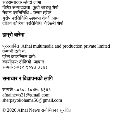
सहसम्पादक-म्हेन्दो लामा
‍बिशेष सम्पाददाता -फुर्वा जा‌ङबु शेर्पा
नेपाल प्रतिनिधि – उत्तम श्रेष्ठ
युरोप प्रतिनिधि -ल्हाक्पा तेन्जी लामा
दक्षिण कोरिया प्रतिनिधि- गेल्छिरी शेर्पा
हाम्रो बारेमा
प्रस्तावित Afnai multimedia and production private limited
कम्पनी दर्ता नं.
प्रेस काउन्सिल दर्ता:
कार्यालय: टोकियो ,जापान
सम्पर्क :-०८० ९०४७ ३३४८
समाचार र बिज्ञापनको लागि
सम्पर्क :-०८०- ९०४७- ३३४८
afnainews31@gmail.com
sherpayokohama56@gmail.com
© 2026 Afnai News सर्वाधिकार सुरक्षित