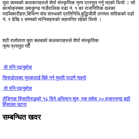
युवा क्लबको कलकारहरुले शेर्पा संस्कृतिक नृत्य प्रस्तुत गर्नु भएको थियो । सो
कार्याक्रममा उमाकुण्ड गाउँपालिक वडा नं. १ का राजनितिक दलका
पदधिकारीहरु,बिभिन्न संघ संस्थको प्रतिनिधि,बुद्धिजीवी लगयत सविकको वर्डा
नं. १ देखि ९ सम्मको मानिसहरुको सहभगित रहेको थियो ।
श्री रातोतारा युवा क्लबको कलकारहरुले शेर्पा संस्कृतिक
नृत्य प्रस्तुत गर्दै
यो पनि पढ्नुहोस
सिसडाेलका युवकलाई बिहे गर्न युवती पाउनै गाह्राे
यो पनि पढ्नुहोस
लैङ्गिक हिंसाविरुद्धको १६ दिने अभियान शुरु, एक वर्षमा २० हजारभन्दा बढी
हिंसाका घटना
सम्बन्धित खवर