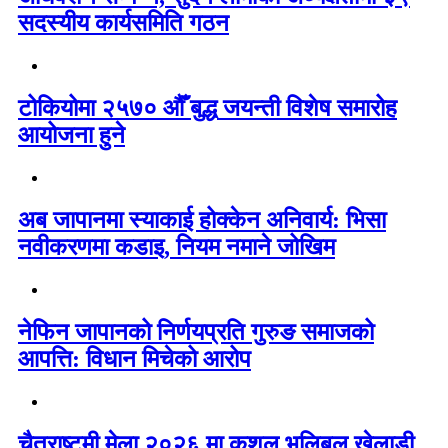
सदस्यीय कार्यसमिति गठन
टोकियोमा २५७० औँ बुद्ध जयन्ती विशेष समारोह
आयोजना हुने
अब जापानमा स्याकाई होक्केन अनिवार्य: भिसा
नवीकरणमा कडाइ, नियम नमाने जोखिम
नेफिन जापानको निर्णयप्रति गुरुङ समाजको
आपत्ति: विधान मिचेको आरोप
चैत्राष्टमी मेला २०२६ मा कुशल भलिबल खेलाडी