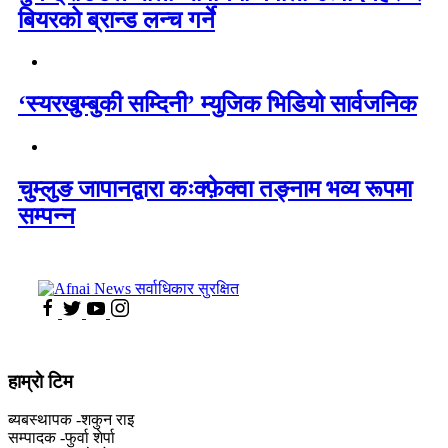
बियरको ब्रान्ड लन्च गर्ने
‘स्यरखुम्बुकी सम्दिनी’ म्युजिक भिडियो सार्वजनिक
चुम्लुङ जापानद्वारा कःक्फ़ेक्वा तङ्नाम भव्य रूपमा
सम्पन्न
हाम्राे टिम
ब्यबस्थापक -शकुन राइ
सम्पादक -फुर्वा शेर्पा