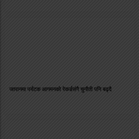
जापानमा पर्यटक आगमनको रेकर्डसंगै चुनौती पनि बढ्दै