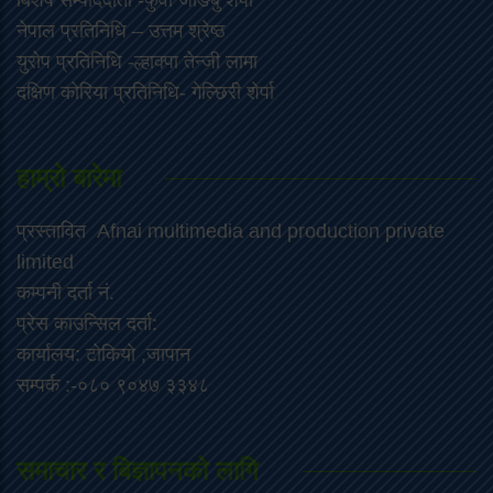
‍बिशेष सम्पाददाता -फुर्वा जा‌ङबु शेर्पा
नेपाल प्रतिनिधि – उत्तम श्रेष्ठ
युरोप प्रतिनिधि -ल्हाक्पा तेन्जी लामा
दक्षिण कोरिया प्रतिनिधि- गेल्छिरी शेर्पा
हाम्रो बारेमा
प्रस्तावित Afnai multimedia and production private
limited
कम्पनी दर्ता नं.
प्रेस काउन्सिल दर्ता:
कार्यालय: टोकियो ,जापान
सम्पर्क :-०८० ९०४७ ३३४८
समाचार र बिज्ञापनको लागि