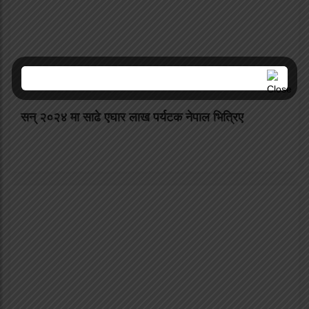
सन् २०२४ मा साढे एघार लाख पर्यटक नेपाल भित्रिए