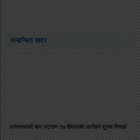
सम्बन्धित खवर
सगरमाथाको चाप घटाउन ९७ हिमालको आरोहण शुल्क मिनाहा