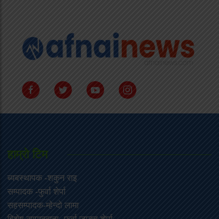
हाम्राे टिम
ब्यबस्थापक -शकुन राइ
सम्पादक -फुर्वा शेर्पा
सहसम्पादक-म्हेन्दो लामा