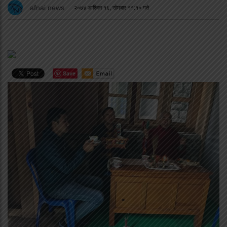
afnai news
२०७४ आश्विन १६, सोमबार ११:१० गते
Save