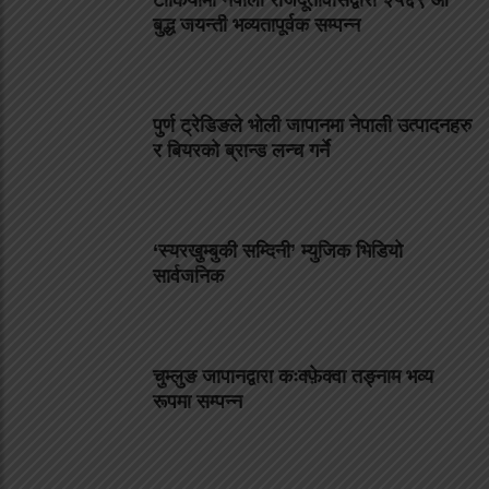
टोकियोमा नेपाली राजदूतावासद्वारा २५६९ औं
बुद्ध जयन्ती भव्यतापूर्वक सम्पन्न
पुर्ण ट्रेडिङले भोली जापानमा नेपाली उत्पादनहरु
र बियरको ब्रान्ड लन्च गर्ने
‘स्यरखुम्बुकी सम्दिनी’ म्युजिक भिडियो
सार्वजनिक
चुम्लुङ जापानद्वारा कःक्फ़ेक्वा तङ्नाम भव्य
रूपमा सम्पन्न