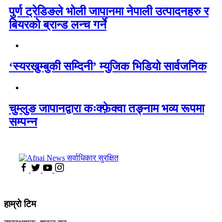
पुर्ण ट्रेडिङले भोली जापानमा नेपाली उत्पादनहरु र
बियरको ब्रान्ड लन्च गर्ने
‘स्यरखुम्बुकी सम्दिनी’ म्युजिक भिडियो सार्वजनिक
चुम्लुङ जापानद्वारा कःक्फ़ेक्वा तङ्नाम भव्य रूपमा
सम्पन्न
हाम्राे टिम