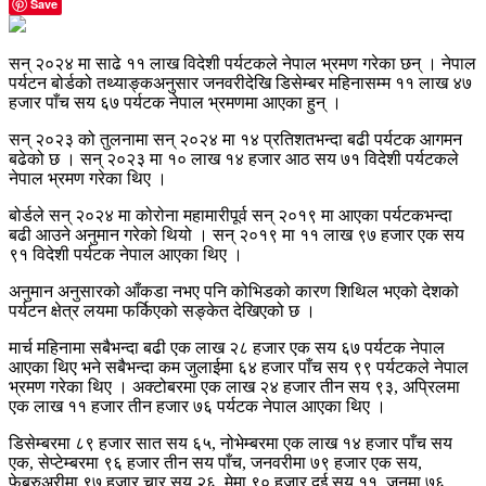
Save
सन् २०२४ मा साढे ११ लाख विदेशी पर्यटकले नेपाल भ्रमण गरेका छन् । नेपाल
पर्यटन बोर्डको तथ्याङ्कअनुसार जनवरीदेखि डिसेम्बर महिनासम्म ११ लाख ४७
हजार पाँच सय ६७ पर्यटक नेपाल भ्रमणमा आएका हुन् ।
सन् २०२३ को तुलनामा सन् २०२४ मा १४ प्रतिशतभन्दा बढी पर्यटक आगमन
बढेको छ । सन् २०२३ मा १० लाख १४ हजार आठ सय ७१ विदेशी पर्यटकले
नेपाल भ्रमण गरेका थिए ।
बोर्डले सन् २०२४ मा कोरोना महामारीपूर्व सन् २०१९ मा आएका पर्यटकभन्दा
बढी आउने अनुमान गरेको थियो । सन् २०१९ मा ११ लाख ९७ हजार एक सय
९१ विदेशी पर्यटक नेपाल आएका थिए ।
अनुमान अनुसारको आँकडा नभए पनि कोभिडको कारण शिथिल भएको देशको
पर्यटन क्षेत्र लयमा फर्किएको सङ्केत देखिएको छ ।
मार्च महिनामा सबैभन्दा बढी एक लाख २८ हजार एक सय ६७ पर्यटक नेपाल
आएका थिए भने सबैभन्दा कम जुलाईमा ६४ हजार पाँच सय ९९ पर्यटकले नेपाल
भ्रमण गरेका थिए । अक्टोबरमा एक लाख २४ हजार तीन सय ९३, अप्रिलमा
एक लाख ११ हजार तीन हजार ७६ पर्यटक नेपाल आएका थिए ।
डिसेम्बरमा ८९ हजार सात सय ६५, नोभेम्बरमा एक लाख १४ हजार पाँच सय
एक, सेप्टेम्बरमा ९६ हजार तीन सय पाँच, जनवरीमा ७९ हजार एक सय,
फेब्रुअरीमा ९७ हजार चार सय २६, मेमा ९० हजार दुई सय ११, जुनमा ७६