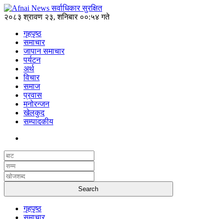
२०८३ श्रावण २३, शनिबार ००:५४ गते
गृहपृष्ठ
समाचार
जापान समाचार
पर्यटन
अर्थ
विचार
समाज
प्रवास
मनोरन्जन
खेलकुद
सम्पादकीय
गृहपृष्ठ
समाचार