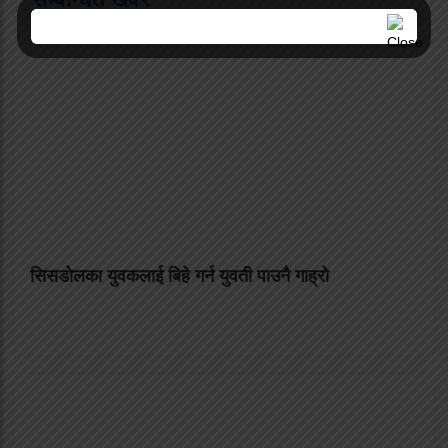
सिसडाेलका युवकलाई बिहे गर्न युवती पाउनै गाह्राे