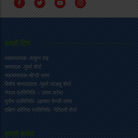
हाम्राे टिम
ब्यबस्थापक -शकुन राइ
सम्पादक -फुर्वा शेर्पा
सहसम्पादक-म्हेन्दो लामा
‍बिशेष सम्पाददाता -फुर्वा जा‌ङबु शेर्पा
नेपाल प्रतिनिधि – उत्तम श्रेष्ठ
युरोप प्रतिनिधि -ल्हाक्पा तेन्जी लामा
दक्षिण कोरिया प्रतिनिधि- गेल्छिरी शेर्पा
हाम्रो बारेमा