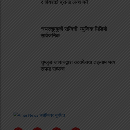
र बियरको ब्रान्ड लन्च गर्ने
‘स्यरखुम्बुकी सम्दिनी’ म्युजिक भिडियो
सार्वजनिक
चुम्लुङ जापानद्वारा कःक्फ़ेक्वा तङ्नाम भव्य
रूपमा सम्पन्न