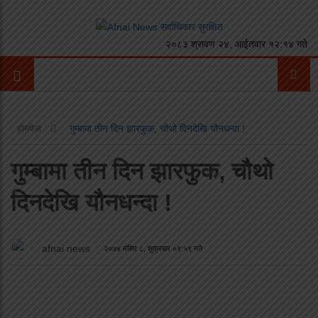
२०८३ श्रावण २४, आईतवार १२:१४ गते
होमपेज
गुम्बामा तीन दिन झारफुक, चौथो दिनदेखि यौनधन्दा !
गुम्बामा तीन दिन झारफुक, चौथो
दिनदेखि यौनधन्दा !
afnai news
२०७४ मंसिर ८, शुक्रबार ०९:५९ गते