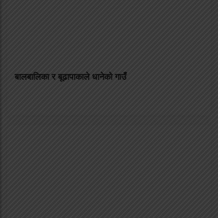
बालबालिका र बूढापाकाले धानेको गाउँ