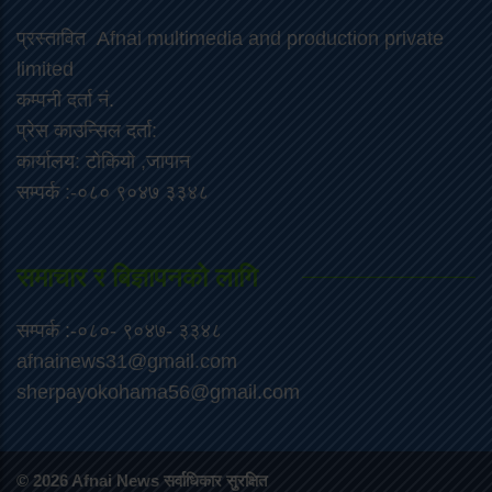
प्रस्तावित Afnai multimedia and production private
limited
कम्पनी दर्ता नं.
प्रेस काउन्सिल दर्ता:
कार्यालय: टोकियो ,जापान
सम्पर्क :-०८० ९०४७ ३३४८
समाचार र बिज्ञापनको लागि
सम्पर्क :-०८०- ९०४७- ३३४८
afnainews31@gmail.com
sherpayokohama56@gmail.com
© 2026 Afnai News सर्वाधिकार सुरक्षित