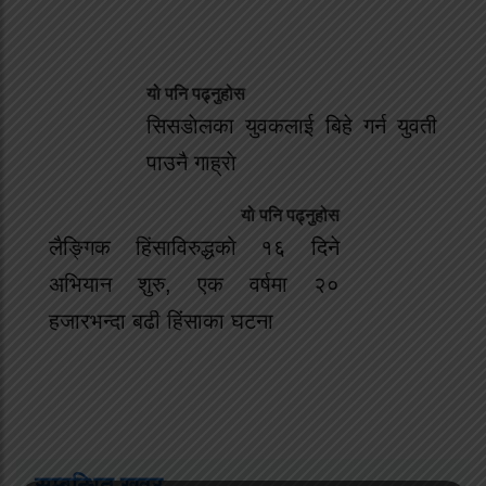
यो पनि पढ्नुहोस
सिसडाेलका युवकलाई बिहे गर्न युवती
पाउनै गाह्राे
यो पनि पढ्नुहोस
लैङ्गिक हिंसाविरुद्धको १६ दिने
अभियान शुरु, एक वर्षमा २०
हजारभन्दा बढी हिंसाका घटना
सम्बन्धित खवर