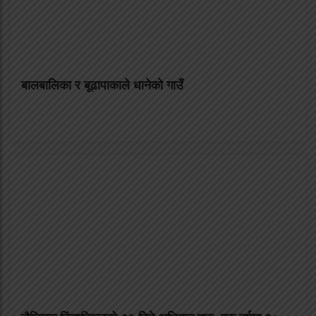
बालबालिका र बूढापाकाले धानेको गाउँ