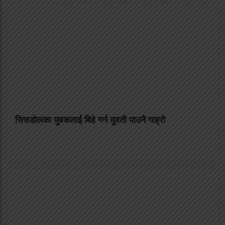
सिसडाेलका युवकलाई बिहे गर्न युवती पाउनै गाह्राे