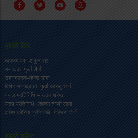
हाम्राे टिम
ब्यबस्थापक -शकुन राइ
सम्पादक -फुर्वा शेर्पा
सहसम्पादक-म्हेन्दो लामा
‍बिशेष सम्पाददाता -फुर्वा जा‌ङबु शेर्पा
नेपाल प्रतिनिधि – उत्तम श्रेष्ठ
युरोप प्रतिनिधि -ल्हाक्पा तेन्जी लामा
दक्षिण कोरिया प्रतिनिधि- गेल्छिरी शेर्पा
हाम्रो बारेमा