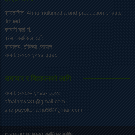
प्रस्तावित Afnai multimedia and production private
limited
कम्पनी दर्ता नं.
प्रेस काउन्सिल दर्ता:
कार्यालय: टोकियो ,जापान
सम्पर्क :-०८० ९०४७ ३३४८
समाचार र बिज्ञापनको लागि
सम्पर्क :-०८०- ९०४७- ३३४८
afnainews31@gmail.com
sherpayokohama56@gmail.com
© 2026 Afnai News सर्वाधिकार सुरक्षित