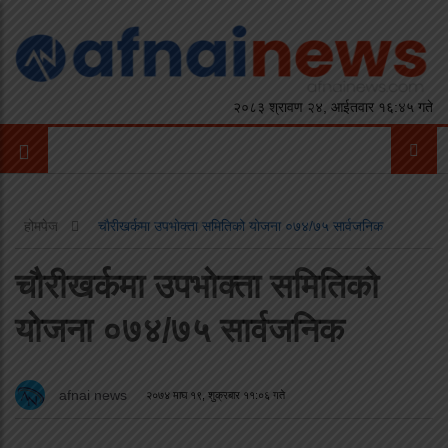
२०८३ श्रावण २४, आईतवार १६:४५ गते
होमपेज
चौरीखर्कमा उपभोक्ता समितिको योजना ०७४/७५ सार्वजनिक
चौरीखर्कमा उपभोक्ता समितिको
योजना ०७४/७५ सार्वजनिक
afnai news
२०७४ माघ १९, शुक्रबार ११:०६ गते