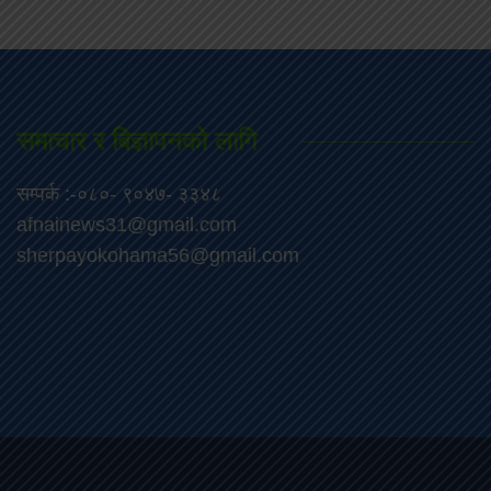
समाचार र बिज्ञापनको लागि
सम्पर्क :-०८०- ९०४७- ३३४८
afnainews31@gmail.com
sherpayokohama56@gmail.com