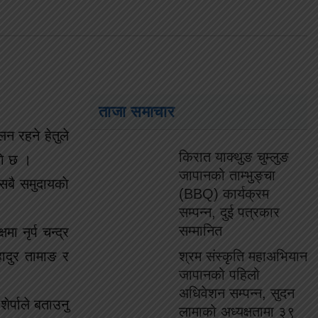
ताजा समाचार
न रहने हेतुले
किरात याक्थुङ चुम्लुङ
ाे छ ।
जापानको ताम्भुङ्चा
सबै समुदायकाे
(BBQ) कार्यक्रम
सम्पन्न, दुई पत्रकार
सम्मानित
ा नृर्प चन्द्र
हादुर तामाङ र
श्रम संस्कृति महाअभियान
जापानको पहिलो
अधिवेशन सम्पन्न, सुदन
र्पाले बताउनु
लामाको अध्यक्षतामा ३९