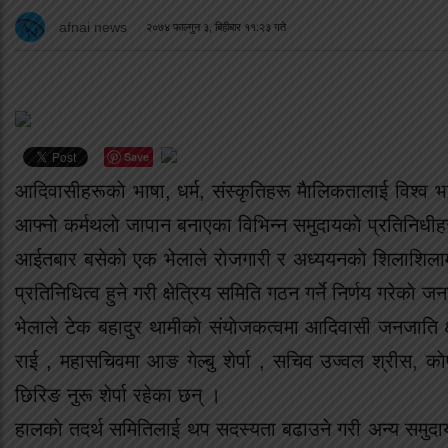
afnai news
२०७४ फाल्गुन ३, बिहीबार ११:२३ गते
Save
आदिवासीहरूकाे भाषा, धर्म, संस्कृतिहरू मैालिकतालाई विश्व भ
आफ्नाे कर्मथलाे जापान बनाएका विभिन्न समुदायकाे प्रतिनिधीह
आईतबार बसेकाे एक भेलाले राेजगारी र अध्ययनकाे शिलाशिलामा
प्रतिनिधित्व हुने गरी क्षेत्रिय समिति गठन गर्ने निर्णय गरेकाे 
भेलाले टेक बहादुर थामीकाे संयाेजकत्वमा आदिवासी जनजाति क्षेत
राई , महासचिवमा आङ गेल्बु शेर्पा , सचिव उज्वल श्रीस, काेष
छिरिङ नुरू शेर्पा रहेका छन् ।
हालकाे तदर्थ समितिलाई थप सदस्यता बढाउने गरी अन्य समुदायक