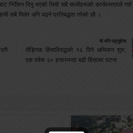
बाट निर्देशन दिनु भएकाे थियाे सबै साथीहरूकाे कार्यवस्तताले गर
 हामी सबै मिलेर अगि बढ्ने प्रतिबद्धता गरेकाे छाै ।
यो पनि पढ्नुहोस
उनै
लैङ्गिक हिंसाविरुद्धको १६ दिने अभियान शुरु,
एक वर्षमा २० हजारभन्दा बढी हिंसाका घटना