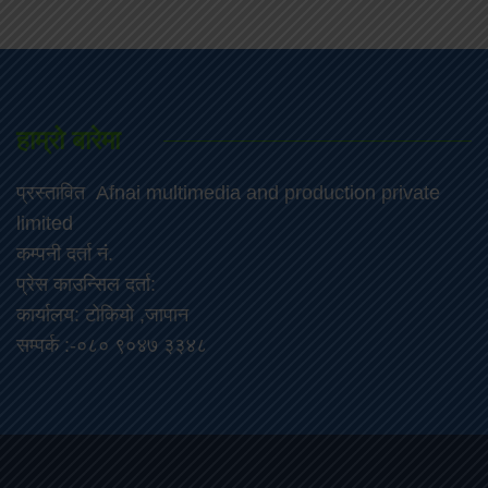
हाम्रो बारेमा
प्रस्तावित Afnai multimedia and production private
limited
कम्पनी दर्ता नं.
प्रेस काउन्सिल दर्ता:
कार्यालय: टोकियो ,जापान
सम्पर्क :-०८० ९०४७ ३३४८