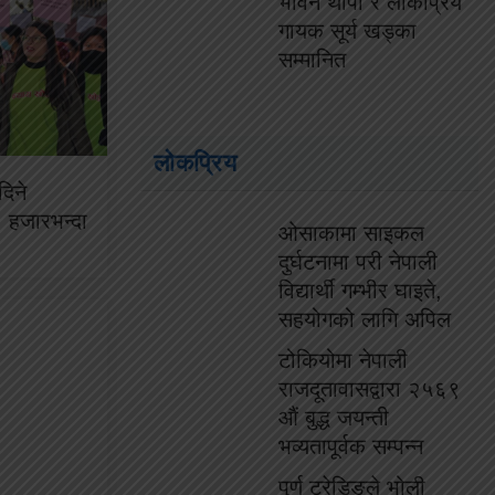
भविन थापा र लोकप्रिय
गायक सूर्य खड्का
सम्मानित
लोकप्रिय
दिने
० हजारभन्दा
ओसाकामा साइकल
दुर्घटनामा परी नेपाली
विद्यार्थी गम्भीर घाइते,
सहयोगको लागि अपिल
टोकियोमा नेपाली
राजदूतावासद्वारा २५६९
औं बुद्ध जयन्ती
भव्यतापूर्वक सम्पन्न
पुर्ण ट्रेडिङले भोली