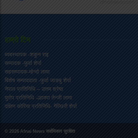
हाम्राे टिम
ब्यबस्थापक -शकुन राइ
सम्पादक -फुर्वा शेर्पा
सहसम्पादक-म्हेन्दो लामा
‍बिशेष सम्पाददाता -फुर्वा जा‌ङबु शेर्पा
नेपाल प्रतिनिधि – उत्तम श्रेष्ठ
युरोप प्रतिनिधि -ल्हाक्पा तेन्जी लामा
दक्षिण कोरिया प्रतिनिधि- गेल्छिरी शेर्पा
© 2026 Afnai News सर्वाधिकार सुरक्षित