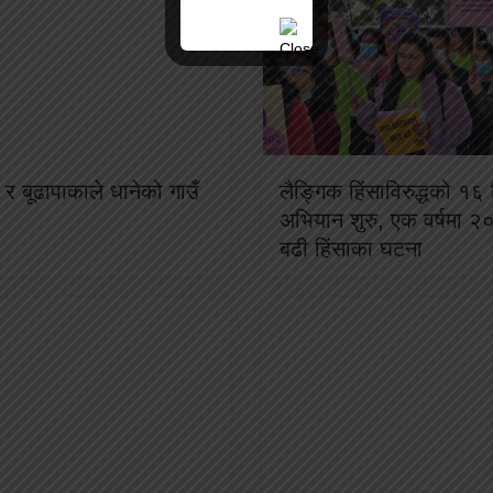
र बूढापाकाले धानेको गाउँ
लैङ्गिक हिंसाविरुद्धको १६ 
अभियान शुरु, एक वर्षमा २
बढी हिंसाका घटना