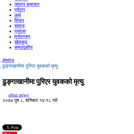
जापान समाचार
पर्यटन
अर्थ
विचार
समाज
प्रवास
मनोरन्जन
खेलकुद
सम्पादकीय
होमपेज
ढुङ्गाखानीमा पुरिएर युवकको मृत्यु
ढुङ्गाखानीमा पुरिएर युवकको मृत्यु
afnai news
२०७४ पुष ८, शनिबार १४:१८ गते