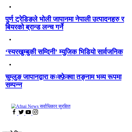
पुर्ण ट्रेडिङले भोली जापानमा नेपाली उत्पादनहरु र
बियरको ब्रान्ड लन्च गर्ने
‘स्यरखुम्बुकी सम्दिनी’ म्युजिक भिडियो सार्वजनिक
चुम्लुङ जापानद्वारा कःक्फ़ेक्वा तङ्नाम भव्य रूपमा
सम्पन्न