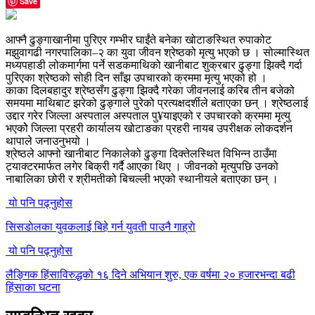
Save
आफ्नै ढुङ्गाखानीमा पुरिएर गम्भीर घाईंते बनेका खोटाङस्थित रुपाकोट
मझुवागढी नगरपालिका–२ का युवा जीवन श्रेष्ठको मृत्यु भएको छ । सोल्मास्थित
मध्यपहाडी लोकमार्गमा पर्ने सडकमाथिको खानीबाट शुक्रबार ढुङ्गा झिक्दै गर्दा
पुरिएका श्रेष्ठको सोही दिन साँझ उपचारको क्रममा मृत्यु भएको हो ।
काका दिलबहादुर श्रेष्ठसँग ढुङ्गा झिक्दै गरेका जीवनलाई करिब तीन बजेको
समयमा माथिबाट झरेको ढुङ्गाले पुरेको प्रत्यक्षदर्शीले बताएका छन् । श्रेष्ठलाई
उद्दार गरेर जिल्ला अस्पताल अस्पताल पु¥याइएको र उपचारको क्रममा मृत्यु
भएकोे जिल्ला प्रहरी कार्यालय खोटाङका प्रहरी नायब उपरीक्षक लोकदर्शन
थापाले जनाउनुभयो ।
श्रेष्ठले आफ्नो खानीबाट निकालेको ढुङ्गा दिक्तेलस्थित विभिन्न ठाउँमा
ट्याक्टरमार्फत लगेर बिक्री गर्दै आएका थिए । जीवनको मृत्युपछि उनको
नाबालिका छोरी र श्रीमतीको बिचल्ली भएको स्थानीयले बताएका छन् ।
यो पनि पढ्नुहोस
सिसडाेलका युवकलाई बिहे गर्न युवती पाउनै गाह्राे
यो पनि पढ्नुहोस
लैङ्गिक हिंसाविरुद्धको १६ दिने अभियान शुरु, एक वर्षमा २० हजारभन्दा बढी
हिंसाका घटना