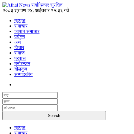
२०८३ श्रावण २४, आईतवार १५:३६ गते
गृहपृष्ठ
समाचार
जापान समाचार
पर्यटन
अर्थ
विचार
समाज
प्रवास
मनोरन्जन
खेलकुद
सम्पादकीय
गृहपृष्ठ
समाचार