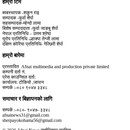
हाम्राे टिम
ब्यबस्थापक -शकुन राइ
सम्पादक -फुर्वा शेर्पा
सहसम्पादक-म्हेन्दो लामा
‍बिशेष सम्पाददाता -फुर्वा जा‌ङबु शेर्पा
नेपाल प्रतिनिधि – उत्तम श्रेष्ठ
युरोप प्रतिनिधि -ल्हाक्पा तेन्जी लामा
दक्षिण कोरिया प्रतिनिधि- गेल्छिरी शेर्पा
हाम्रो बारेमा
प्रस्तावित Afnai multimedia and production private limited
कम्पनी दर्ता नं.
प्रेस काउन्सिल दर्ता:
कार्यालय: टोकियो ,जापान
सम्पर्क :-०८० ९०४७ ३३४८
समाचार र बिज्ञापनको लागि
सम्पर्क :-०८०- ९०४७- ३३४८
afnainews31@gmail.com
sherpayokohama56@gmail.com